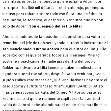
La síntesis es brutal: el pueblo quiere echar a Adorni por
corrupto —los 500 mil dólares—; el círculo rojo, por inepto,
incluso para robar. Y sobre todo eso flota una estética: la
petulancia, la soberbia, el desprecio. Atributos que no son
solo de Adorni.
Son el espejo del estilo Milei
.
Ahora, senadores de la oposición se aprestan para votar la
remoción del jefe de Gabinete y todo parecería indicar que
el
tan mencionado
"
FIN
"
se acerca
para el autor del latiguillo
soberbio con el que cerraba todos sus mensajes. Milei lo
sostiene y prácticamente nadie más dentro del propio
Gobierno, salvando a Lilia Lemoine, quien manifiesta con
agudeza que "si cae Adorni, después van a venir por Javier".
¿Qué significa este mensaje? ¿Qué vinculaciones hay entre el
caso Adorni y el futuro "caso Milei"? ¿Libra? ¿ANDIS? ¿Algo
más general como La Ruta del Dinero M? Por su parte, el
kirchnerismo, si quiere realmente capitalizar la eventual
caída de Adorni, debe abandonar el eje de "Cristina Libre", es