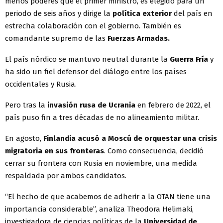
menos poderes que el primer ministro, es elegido para un
periodo de seis años y dirige la
política exterior
del país en
estrecha colaboración con el gobierno. También es
comandante supremo de las
Fuerzas Armadas.
El país nórdico se mantuvo neutral durante la
Guerra Fría
y
ha sido un fiel defensor del diálogo entre los países
occidentales y Rusia.
Pero tras la
invasión rusa de Ucrania
en febrero de 2022, el
país puso fin a tres décadas de no alineamiento militar.
En agosto,
Finlandia acusó a Moscú de orquestar una crisis
migratoria en sus fronteras
. Como consecuencia, decidió
cerrar su frontera con Rusia en noviembre, una medida
respaldada por ambos candidatos.
“El hecho de que acabemos de adherir a la OTAN tiene una
importancia considerable”, analiza Theodora Helimaki,
investigadora de ciencias políticas de la
Universidad de