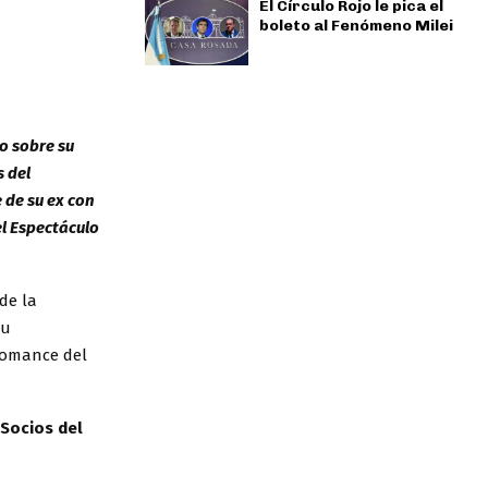
El Círculo Rojo le pica el
boleto al Fenómeno Milei
lo sobre su
s del
 de su ex con
el Espectáculo
de la
su
 romance del
Socios del