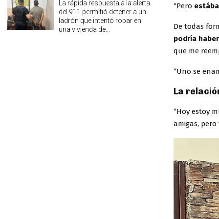
La rápida respuesta a la alerta
“Pero
estába
del 911 permitió detener a un
ladrón que intentó robar en
De todas form
una vivienda de...
podría haber
que me reempl
“Uno se enamo
La relació
“Hoy estoy mu
amigas, pero 