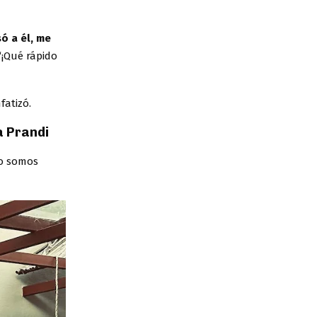
ó a él, me
 ‘¡Qué rápido
fatizó.
a Prandi
No somos