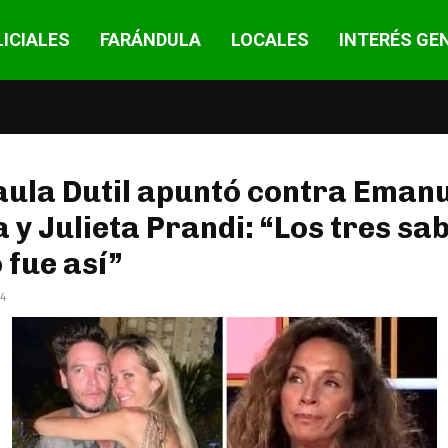
ICIALES
FARÁNDULA
LOCALES
INTERÉS GE
ula Dutil apuntó contra Eman
 y Julieta Prandi: “Los tres s
 fue así”
24