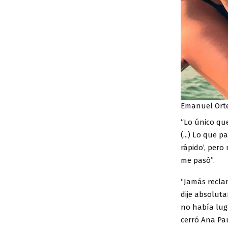
Emanuel Orteg
“Lo único que
(...) Lo que 
rápido’, per
me pasó”.
“Jamás recla
dije absolut
no había lug
cerró Ana Pau