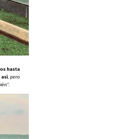
dos hasta
 así
, pero
ién”.