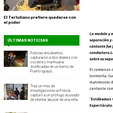
El Tertuliano prefiere quedarse con
el poder
La modelo y m
separación y 
ÚLTIMAS NOTICIAS
cantante fue 
conductora.La
Policías encubiertos
capturaron a dos dealers con
sobre su sepa
cocaína y marihuana
dosificadas en un barrio de
El comienzo 
Puerto Iguazú
tormenta, lu
matrimonio d
Tras un mes de
cantante con
investigaciones la Policía
capturó a un prófugo acusado
“
Estábamos 
de intentar abusar de una niña
Espectáculo
.