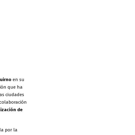
uirno
en su
ación que ha
as ciudades
 colaboración
lización de
da por la