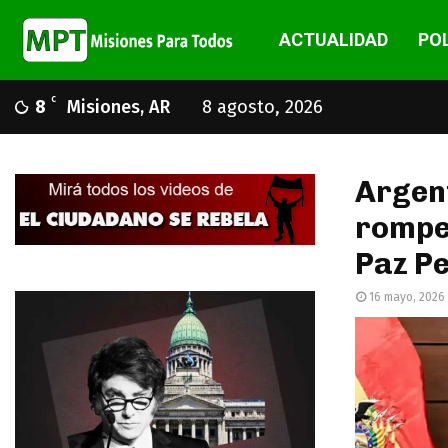
ACTUALIDAD
POL
C
8
Misiones, AR
8 agosto, 2026
Argent
romper
Paz Pe
16 mayo, 2026