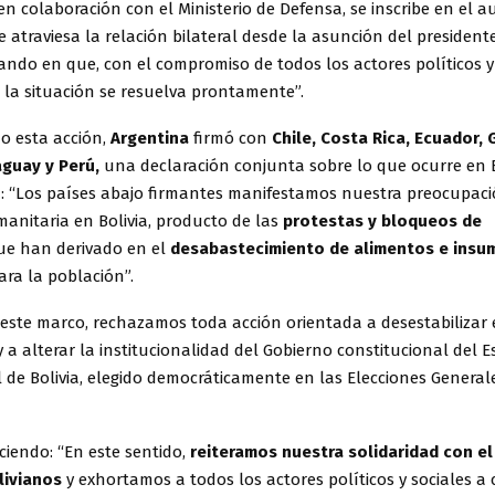
 en colaboración con el Ministerio de Defensa, se inscribe en el a
traviesa la relación bilateral desde la asunción del president
iando en que, con el compromiso de todos los actores políticos y
 la situación se resuelva prontamente”.
 esta acción,
Argentina
firmó con
Chile, Costa Rica, Ecuador,
guay y Perú,
una declaración conjunta sobre lo que ocurre en Bo
a: “Los países abajo firmantes manifestamos nuestra preocupaci
anitaria en Bolivia, producto de las
protestas y bloqueos de
e han derivado en el
desabastecimiento de alimentos e insu
ra la población”.
 este marco, rechazamos toda acción orientada a desestabilizar 
 a alterar la institucionalidad del Gobierno constitucional del 
 de Bolivia, elegido democráticamente en las Elecciones General
iciendo: “En este sentido,
reiteramos nuestra solidaridad con el
livianos
y exhortamos a todos los actores políticos y sociales a 