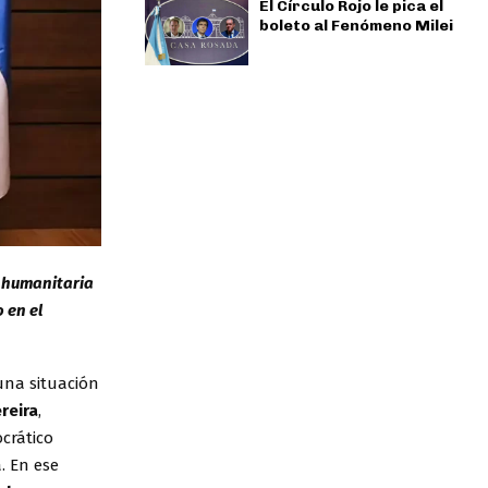
El Círculo Rojo le pica el
boleto al Fenómeno Milei
n humanitaria
 en el
na situación
reira
,
crático
. En ese