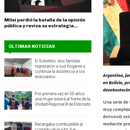
Milei perdió la batalla de la opinión
pública y revisa su estrategia...
ÚLTIMAS NOTICIAS
El Soberbio: dos familias
regresaron a sus hogares y
continúa la asistencia a los
Argentina, ju
evacuados
en Bolivia, p
desabastecimi
Por primera vez en 50 años
una mujer estará al frente de la
Una serie de
Unidad Regional III de Eldorado
muy complej
denunció est
mediante pro
Recargaba combustible al
costado de la ruta, fue