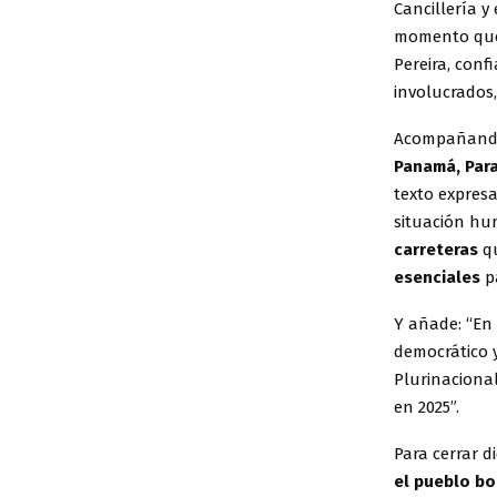
Cancillería y
momento que a
Pereira, conf
involucrados,
Acompañando
Panamá, Para
texto expres
situación hum
carreteras
qu
esenciales
pa
Y añade: “En
democrático y
Plurinacional
en 2025”.
Para cerrar d
el pueblo bo