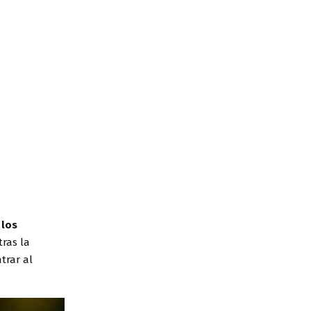
 los
tras la
trar al