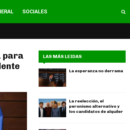
NERAL
SOCIALES
a para
LAS MÁS LEIDAS
dente
La esperanza no derrama
La reelección, el
peronismo alternativo y
los candidatos de alquiler