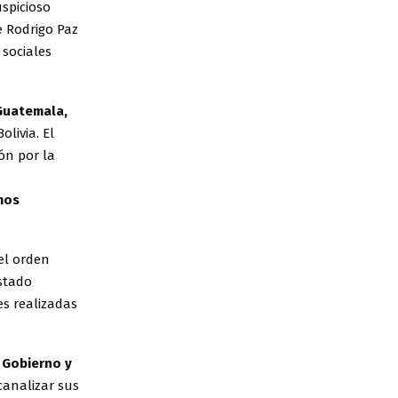
uspicioso
e Rodrigo Paz
 sociales
 Guatemala,
livia. El
ón por la
mos
el orden
Estado
es realizadas
 Gobierno y
canalizar sus