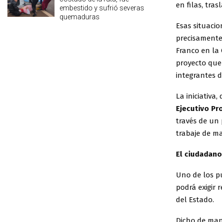
en filas, tra
embestido y sufrió severas
quemaduras
Esas situacio
precisamente
Franco en la 
proyecto que
integrantes 
La iniciativ
Ejecutivo Pro
través de un 
trabaje de ma
El ciudadano
Uno de los p
podrá exigir
del Estado.
Dicho de man