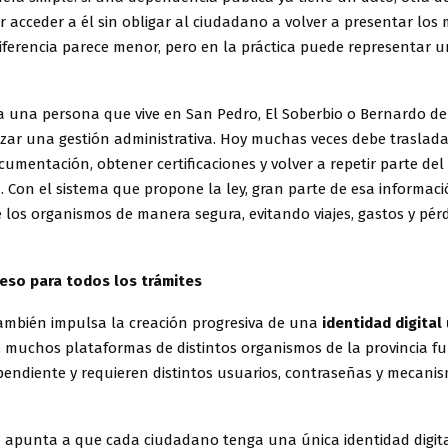
 acceder a él sin obligar al ciudadano a volver a presentar los
diferencia parece menor, pero en la práctica puede representar 
 una persona que vive en San Pedro, El Soberbio o Bernardo de 
izar una gestión administrativa. Hoy muchas veces debe traslada
umentación, obtener certificaciones y volver a repetir parte del
s. Con el sistema que propone la ley, gran parte de esa informac
e los organismos de manera segura, evitando viajes, gastos y pér
eso para todos los trámites
también impulsa la creación progresiva de una
identidad digital
 muchos plataformas de distintos organismos de la provincia f
endiente y requieren distintos usuarios, contraseñas y mecani
 apunta a que cada ciudadano tenga una única identidad digit