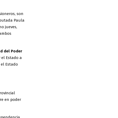
sioneros, son
iputada Paula
mo jueves,
 ambos
ad del Poder
 el Estado a
 el Estado
ovincial
re en poder
dependencia