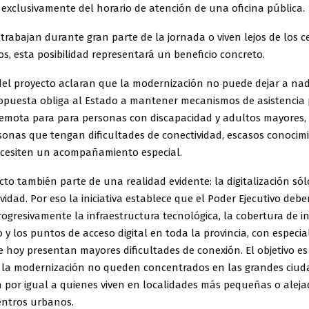
exclusivamente del horario de atención de una oficina pública.
trabajan durante gran parte de la jornada o viven lejos de los c
os, esta posibilidad representará un beneficio concreto.
del proyecto aclaran que la modernización no puede dejar a nad
ropuesta obliga al Estado a mantener mecanismos de asistencia 
 remota para para personas con discapacidad y adultos mayores,
sonas que tengan dificultades de conectividad, escasos conocim
necesiten un acompañamiento especial.
cto también parte de una realidad evidente: la digitalización sól
ividad. Por eso la iniciativa establece que el Poder Ejecutivo debe
gresivamente la infraestructura tecnológica, la cobertura de in
y los puntos de acceso digital en toda la provincia, con especia
 hoy presentan mayores dificultades de conexión. El objetivo es
e la modernización no queden concentrados en las grandes ciuda
 por igual a quienes viven en localidades más pequeñas o aleja
entros urbanos.