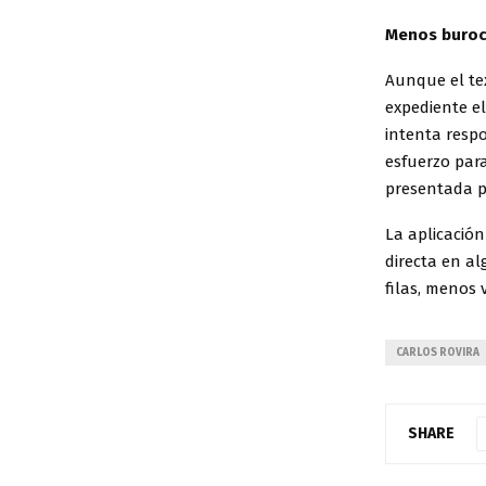
Menos burocr
Aunque el tex
expediente e
intenta respo
esfuerzo par
presentada po
La aplicación
directa en a
filas, menos 
CARLOS ROVIRA
SHARE