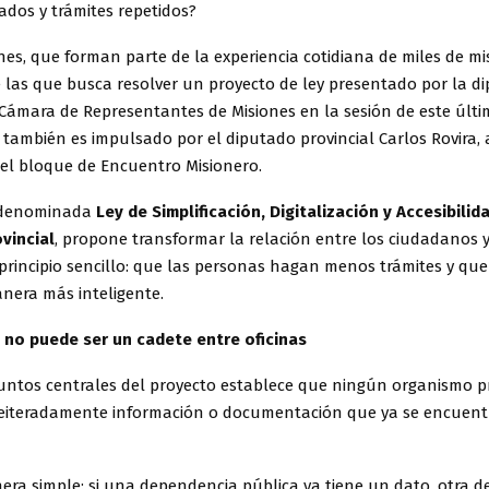
slados y trámites repetidos?
nes, que forman parte de la experiencia cotidiana de miles de mi
 las que busca resolver un proyecto de ley presentado por la d
Cámara de Representantes de Misiones en la sesión de este últi
 también es impulsado por el diputado provincial Carlos Rovira,
del bloque de Encuentro Misionero.
a, denominada
Ley de Simplificación, Digitalización y Accesibilid
vincial
, propone transformar la relación entre los ciudadanos y
principio sencillo: que las personas hagan menos trámites y que
nera más inteligente.
 no puede ser un cadete entre oficinas
untos centrales del proyecto establece que ningún organismo pr
 reiteradamente información o documentación que ya se encuent
era simple: si una dependencia pública ya tiene un dato, otra 