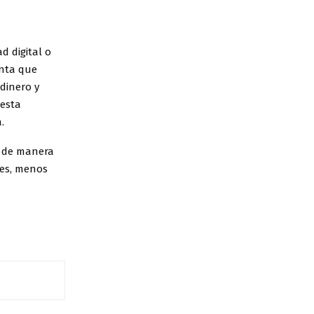
d digital o
unta que
dinero y
uesta
.
á de manera
les, menos