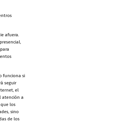
entros
ie afuera.
presencial,
 para
ientos
o funciona si
rá seguir
ternet, el
l atención a
 que los
des, sino
das de los