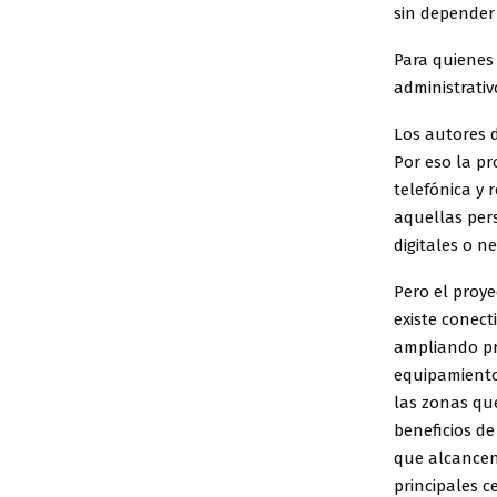
sin depender 
Para quienes 
administrativ
Los autores 
Por eso la p
telefónica y
aquellas per
digitales o 
Pero el proye
existe conect
ampliando pro
equipamiento 
las zonas que
beneficios d
que alcancen
principales c