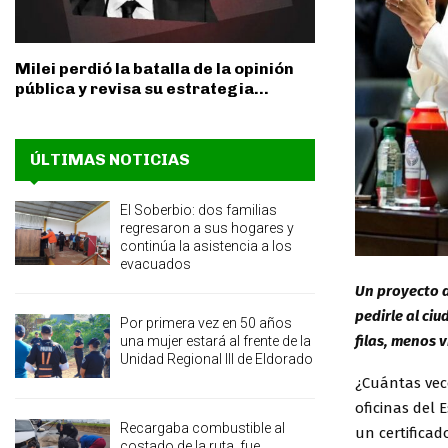
Milei perdió la batalla de la opinión
pública y revisa su estrategia...
ÚLTIMAS NOTICIAS
El Soberbio: dos familias
regresaron a sus hogares y
continúa la asistencia a los
evacuados
Un proyecto d
pedirle al ci
Por primera vez en 50 años
filas, menos v
una mujer estará al frente de la
Unidad Regional III de Eldorado
¿Cuántas vec
oficinas del 
Recargaba combustible al
un certifica
costado de la ruta, fue