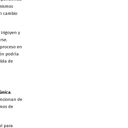
 mismos
un cambio
Irigoyen y
rse,
 proceso en
ión podría
dida de
 única
.
uncionan de
smos de
al para