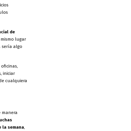
icios
ulos
ncial de
n mismo lugar
a sería algo
oficinas,
 iniciar
 de cualquiera
de manera
uchas
de la semana
,