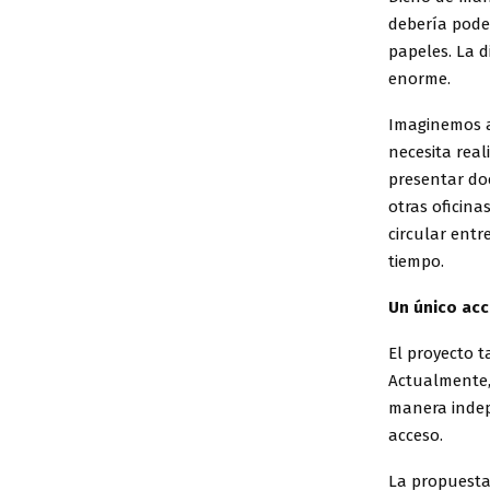
debería poder
papeles. La 
enorme.
Imaginemos a
necesita real
presentar doc
otras oficina
circular entr
tiempo.
Un único acc
El proyecto 
Actualmente,
manera indep
acceso.
La propuesta