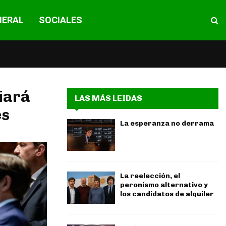
NERAL
SOCIALES
iará
LAS MÁS LEIDAS
es
La esperanza no derrama
La reelección, el
peronismo alternativo y
los candidatos de alquiler