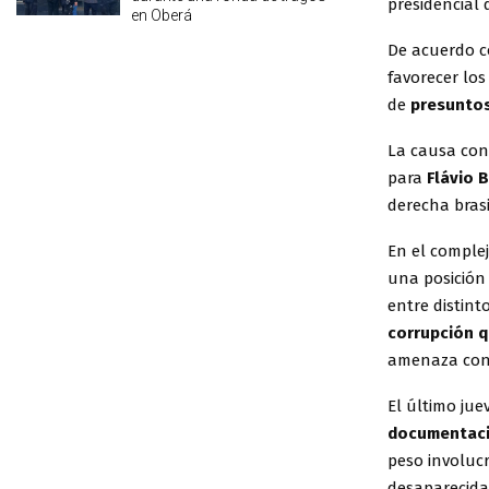
presidencial 
en Oberá
De acuerdo co
favorecer los
de
presuntos
La causa con
para
Flávio
B
derecha brasi
En el comple
una posición 
entre distint
corrupción q
amenaza con 
El último jue
documentaci
peso involuc
desaparecida 