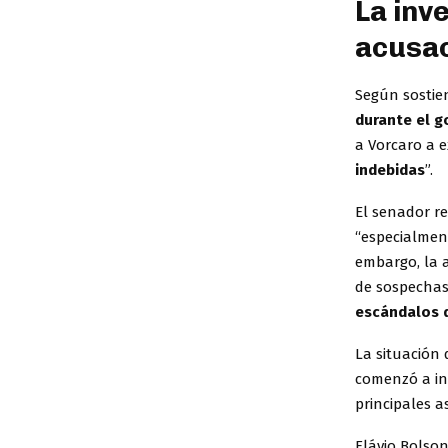
La inv
acusac
Según sostie
durante el g
a Vorcaro a 
indebidas
”.
El senador r
“especialmen
embargo, la a
de sospechas
escándalos 
La situación
comenzó a inq
principales a
Flávio Bolson