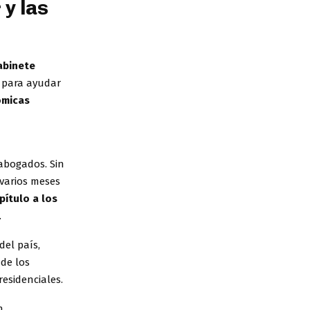
 y las
abinete
a para ayudar
ómicas
abogados. Sin
 varios meses
pítulo a los
.
del país,
 de los
residenciales.
n