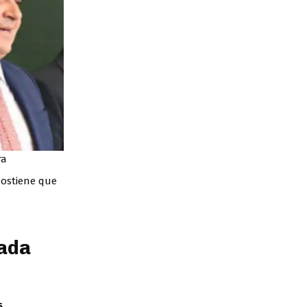
ra
sostiene que
mada
s