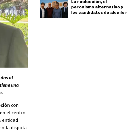
La reelección, el
peronismo alternativo y
los candidatos de alquiler
ados al
ntiene una
a.
pción
con
 en el centro
a entidad
en la disputa