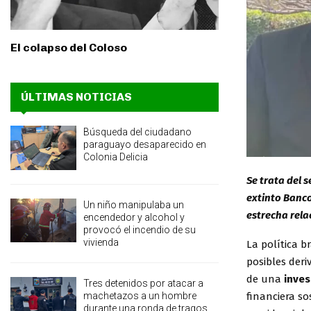
El colapso del Coloso
ÚLTIMAS NOTICIAS
Búsqueda del ciudadano
paraguayo desaparecido en
Colonia Delicia
Se trata del 
extinto Banco
Un niño manipulaba un
estrecha relac
encendedor y alcohol y
provocó el incendio de su
vivienda
La política b
posibles deri
de una
inves
Tres detenidos por atacar a
machetazos a un hombre
financiera s
durante una ronda de tragos