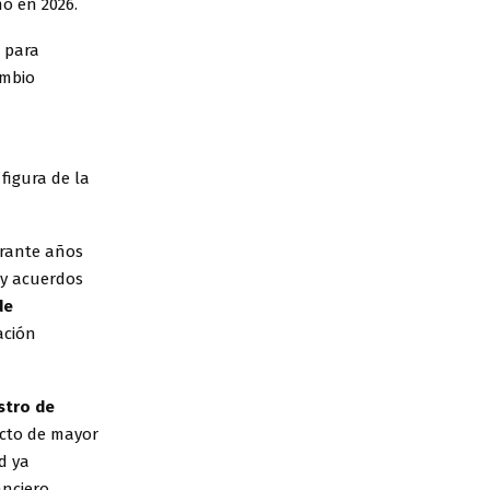
mo en 2026.
o para
ambio
 figura de la
urante años
 y acuerdos
de
ación
stro de
lecto de mayor
d ya
nciero.