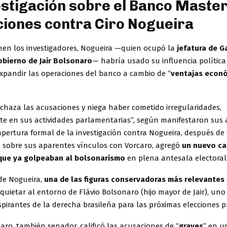
estigación sobre el Banco Master
iones contra Ciro Nogueira
nen los investigadores, Nogueira —quien ocupó la
jefatura de G
obierno de Jair Bolsonaro
— habría usado su influencia polític
expandir las operaciones del banco a cambio de “
ventajas econ
echaza las acusaciones y niega haber cometido irregularidades,
te en sus actividades parlamentarias”, según manifestaron sus 
pertura formal de la investigación contra Nogueira, después de
 sobre sus aparentes vínculos con Vorcaro, agregó
un nuevo ca
que ya golpeaban al bolsonarismo
en plena antesala electoral
 de Nogueira,
una de las figuras conservadoras más relevantes
uietar al entorno de Flávio Bolsonaro (hijo mayor de Jair), uno
spirantes de la derecha brasileña para las próximas elecciones p
aro, también senador, calificó las acusaciones de “
graves
” en u