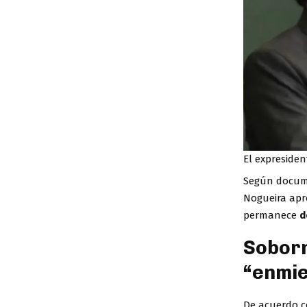
El expresiden
Según documen
Nogueira apro
permanece
d
Soborn
“enmi
De acuerdo co