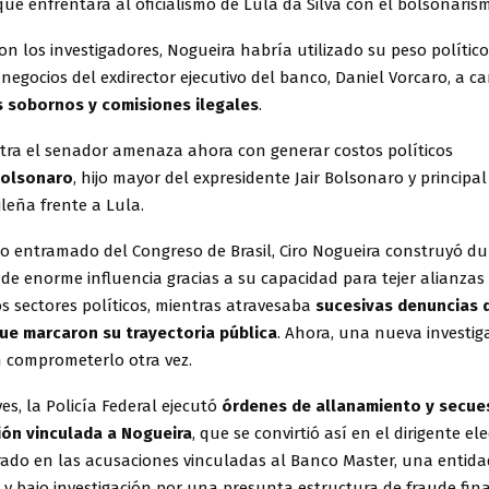
que enfrentará al oficialismo de Lula da Silva con el bolsonaris
n los investigadores, Nogueira habría utilizado su peso polític
 negocios del exdirector ejecutivo del banco, Daniel Vorcaro, a c
 sobornos y comisiones ilegales
.
tra el senador amenaza ahora con generar costos políticos
olsonaro
, hijo mayor del expresidente Jair Bolsonaro y principal
leña frente a Lula.
jo entramado del Congreso de Brasil, Ciro Nogueira construyó d
de enorme influencia gracias a su capacidad para tejer alianzas
os sectores políticos, mientras atravesaba
sucesivas denuncias 
ue marcaron su trayectoria pública
. Ahora, una nueva investig
comprometerlo otra vez.
ves, la Policía Federal ejecutó
órdenes de allanamiento y secue
ón vinculada a Nogueira
, que se convirtió así en el dirigente e
rado en las acusaciones vinculadas al Banco Master, una entida
y bajo investigación por una presunta estructura de fraude fina