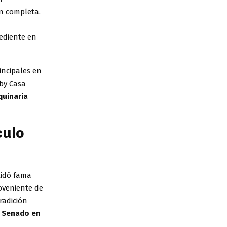
n completa.
ediente en
incipales en
bby Casa
quinaria
culo
lidó fama
oveniente de
radición
l Senado en