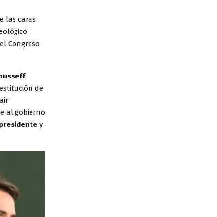
e las caras
eológico
del Congreso
ousseff
,
destitución de
air
e al gobierno
xpresidente
y