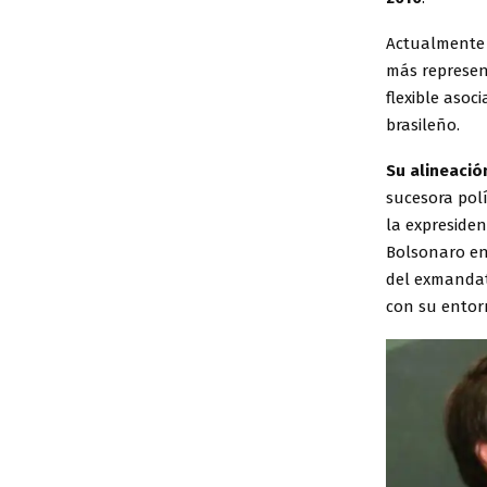
Actualmente
más represen
flexible asoc
brasileño.
Su alineació
sucesora polí
la expreside
Bolsonaro en
del exmanda
con su entorn