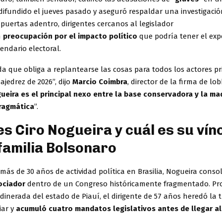
ifundido el jueves pasado y aseguró respaldar una investigació
puertas adentro, dirigentes cercanos al legislador
n
preocupación por el impacto político
que podría tener el exp
endario electoral.
a que obliga a replantearse las cosas para todos los actores pr
ajedrez de 2026”, dijo
Marcio Coimbra
, director de la firma de lo
ueira es el principal nexo entre la base conservadora y la ma
pragmática
”.
es Ciro Nogueira y cuál es su vín
 familia Bolsonaro
 más de 30 años de actividad política en Brasilia, Nogueira conso
ociador
dentro de un Congreso históricamente fragmentado. Pr
dinerada del estado de Piauí, el dirigente de 57 años heredó la t
iar y
acumuló cuatro mandatos legislativos antes de llegar a