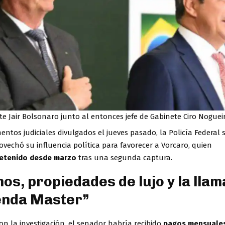
te Jair Bolsonaro junto al entonces jefe de Gabinete Ciro Noguei
tos judiciales divulgados el jueves pasado, la Policía Federal 
vechó su influencia política para favorecer a Vorcaro, quien
etenido desde marzo
tras una segunda captura.
os, propiedades de lujo y la lla
enda Master”
n la investigación, el senador habría recibido
pagos mensuale