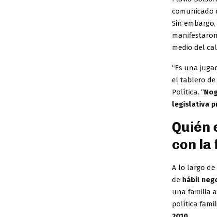
comunicado d
Sin embargo, 
manifestaro
medio del cal
“Es una jugad
el tablero de 
Política. “
Nog
legislativa 
Quién 
con la
A lo largo de
de
hábil neg
una familia a
política famil
2010
.