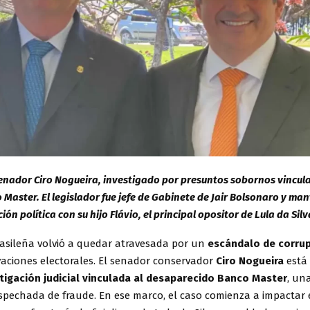
senador Ciro Nogueira, investigado por presuntos sobornos vincul
 Master. El legislador fue jefe de Gabinete de Jair Bolsonaro y ma
ión política con su hijo Flávio, el principal opositor de Lula da Silv
rasileña volvió a quedar atravesada por un
escándalo de corru
vaciones electorales. El senador conservador
Ciro Nogueira
está
tigación judicial vinculada al desaparecido Banco Master
, un
ospechada de fraude. En ese marco, el caso comienza a impactar 