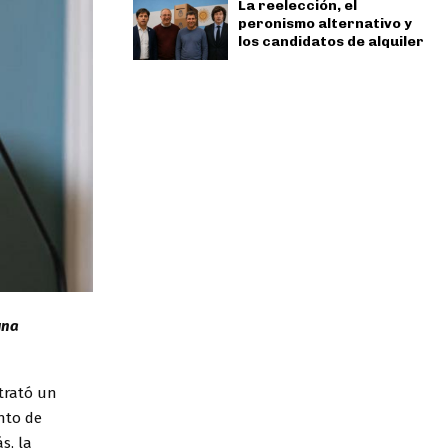
La reelección, el
peronismo alternativo y
los candidatos de alquiler
una
trató un
nto de
s, la