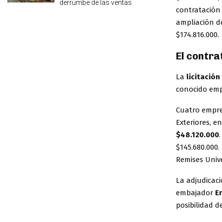
derrumbe de las ventas
contratación
ampliación de
$174.816.000.
El contra
La
licitació
conocido empr
Cuatro empres
Exteriores, e
$48.120.000
$145.680.000.
Remises Univer
La adjudicaci
embajador
E
posibilidad d