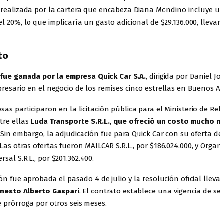
 realizada por la cartera que encabeza Diana Mondino incluye 
l 20%, lo que implicaría un gasto adicional de $29.136.000, lleva
to
n fue ganada por la empresa Quick Car S.A.
, dirigida por Daniel J
esario en el negocio de los remises cinco estrellas en Buenos Ai
as participaron en la licitación pública para el Ministerio de Re
ntre ellas
Luda Transporte S.R.L., que ofreció un costo mucho 
. Sin embargo, la adjudicación fue para Quick Car con su oferta d
 Las otras ofertas fueron MAILCAR S.R.L., por $186.024.000, y Orga
sal S.R.L., por $201.362.400.
ón fue aprobada el pasado 4 de julio y la resolución oficial lleva
rnesto Alberto Gaspari
. El contrato establece una vigencia de s
e prórroga por otros seis meses.