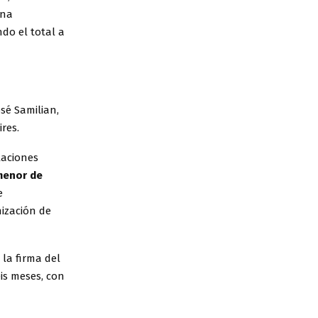
una
ndo el total a
osé Samilian,
res.
laciones
menor de
e
nización de
 la firma del
eis meses, con