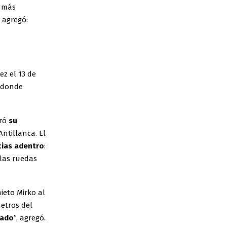
s más
 agregó:
ez el 13 de
, donde
tró
su
ntillanca. El
cias adentro
:
 las ruedas
ieto Mirko al
metros del
rado
”, agregó.