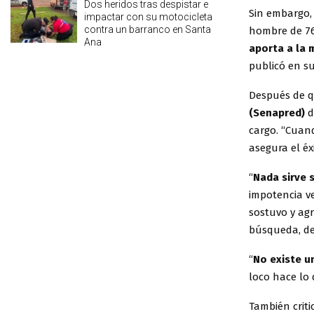
Dos heridos tras despistar e
Sin embargo,
impactar con su motocicleta
contra un barranco en Santa
hombre de 76
Ana
aporta a la 
publicó en su
Después de 
(Senapred)
d
cargo. “Cuan
asegura el éx
“
Nada sirve 
impotencia ve
sostuvo y ag
búsqueda, dej
“
No existe u
loco hace lo 
También criti