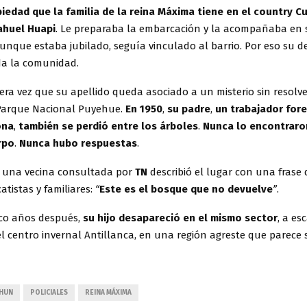
piedad que la familia de la reina Máxima tiene en el country C
Nahuel Huapi
. Le preparaba la embarcación y la acompañaba en 
Aunque estaba jubilado, seguía vinculado al barrio. Por eso su d
da la comunidad.
era vez que su apellido queda asociado a un misterio sin resolve
Parque Nacional Puyehue.
En 1950
,
su padre
,
un trabajador for
ona
,
también se perdió entre los árboles
.
Nunca lo encontraro
rpo
.
Nunca hubo respuestas
.
 una vecina consultada por
TN
describió el lugar con una fras
atistas y familiares:
“
Este es el bosque que no devuelve
”
.
nco años después,
su hijo desapareció en el mismo sector
, a es
el centro invernal Antillanca, en una región agreste que parece
CHUN
POLICIALES
REINA MÁXIMA