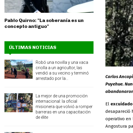
Pablo Quirno: "La soberanía es un
concepto antiguo"
ÚLTIMAS NOTICIAS
Robó una novilla y una vaca
criolla a un agricultor, las
vendió a su vecino y terminó
Carlos Ancapic
arrestado por la...
Puyehue. Nunc
abandonaron 
La mejor de una promoción
internacional: la oficial
El
excuidador
misionera que volvió a romper
desapareció 
barreras en una capacitación
de élite
operativo en 
Angostura par