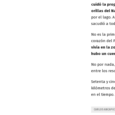
cuidó la pro
orillas del 
por el lago. 
sacudió a to
No es la prim
corazón del 
vivía en la z
hubo un cue
No por nada,
entre los resc
Setenta y ci
kilómetros d
en el tiempo.
CARLOS ANCAPI