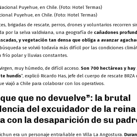
ional Puyehue, en Chile. (Foto: Hotel Termas)
s, brigadas de rescate, perros, drones y voluntarios recorren si
a por la selva valdiviana, una geografía de
cañadones profund
scadas, y vegetación tan densa que obliga a avanzar agacha
 búsqueda se volvió todavía más difícil por las condiciones climá
 frío polar y lluvias constantes.
virgen, muy húmedo, de difícil acceso.
Son 700 hectáreas y hay
 te hundís
”, explicó Ricardo Has, jefe del cuerpo de rescate BRZA 
e viajó a Chile para colaborar con los operativos.
sque que no devuelve”: la brutal
dencia del excuidador de la reina
 con la desaparición de su padr
ichun era un personaje entrañable en Villa La Angostura.
Duran