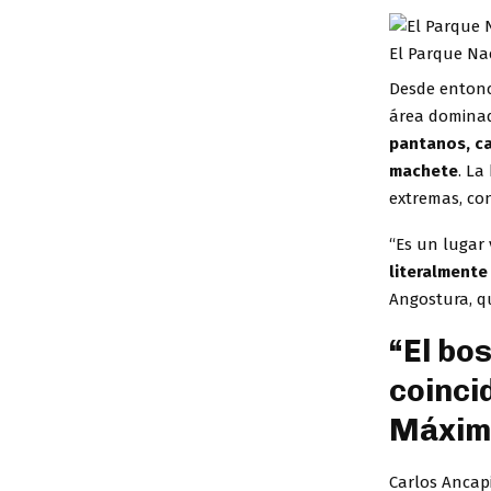
El Parque Nac
Desde entonce
área dominad
pantanos, ca
machete
. La
extremas, con
“Es un lugar 
literalmente
Angostura, qu
“El bo
coinci
Máxima
Carlos Ancap