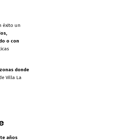
n éxito un
os,
do o con
ticas
 zonas donde
de Villa La
e
te años