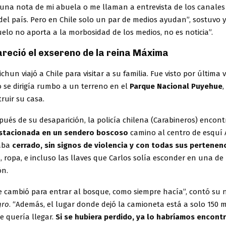
e una nota de mi abuela o me llaman a entrevista de los canale
el país. Pero en Chile solo un par de medios ayudan”, sostuvo y
lo no aporta a la morbosidad de los medios, no es noticia”.
reció el exsereno de la reina Máxima
chun viajó a Chile para visitar a su familia. Fue visto por última v
 se dirigía rumbo a un terreno en el
Parque Nacional Puyehue
ruir su casa.
pués de su desaparición, la policía chilena (Carabineros) encon
stacionada en un sendero boscoso
camino al centro de esquí A
taba
cerrado, sin signos de violencia y con todas sus pertenen
 ropa, e incluso las llaves que Carlos solía esconder en una de
ón.
se cambió para entrar al bosque, como siempre hacía”, contó su n
gro
. “Además, el lugar donde dejó la camioneta está a solo 150 
e quería llegar.
Si se hubiera perdido, ya lo habríamos encont