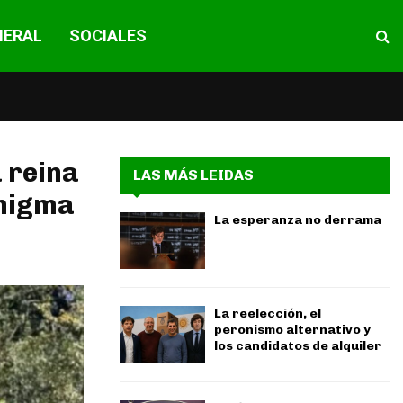
NERAL
SOCIALES
a reina
LAS MÁS LEIDAS
enigma
La esperanza no derrama
La reelección, el
peronismo alternativo y
los candidatos de alquiler