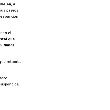
umelén, a
sus paseos
esaparición
r en el
estal que
n
.
Nunca
e que retumba
casos
 suspendida