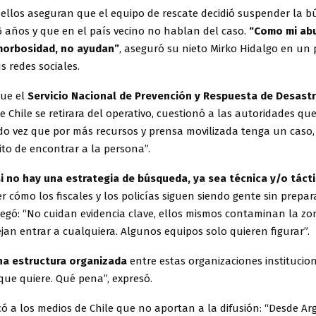
 ellos aseguran que el equipo de rescate decidió suspender la 
 años y que en el país vecino no hablan del caso.
“Como mi ab
morbosidad, no ayudan”
, aseguró su nieto Mirko Hidalgo en un
s redes sociales.
que el
Servicio Nacional de Prevención y Respuesta de Desast
e Chile se retirara del operativo, cuestionó a las autoridades q
do vez que por más recursos y prensa movilizada tenga un caso
ito de encontrar a la persona”.
si no hay una estrategia de búsqueda, ya sea técnica y/o táct
r cómo los fiscales y los policías siguen siendo gente sin prepar
regó: “No cuidan evidencia clave, ellos mismos contaminan la zo
an entrar a cualquiera. Algunos equipos solo quieren figurar”.
na estructura organizada
entre estas organizaciones institucio
que quiere. Qué pena”, expresó.
có a los medios de Chile que no aportan a la difusión: “Desde A