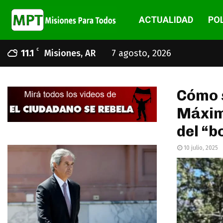
ACTUALIDAD
POL
C
11.1
Misiones, AR
7 agosto, 2026
Cómo s
Máxima
del “b
10 julio, 2025