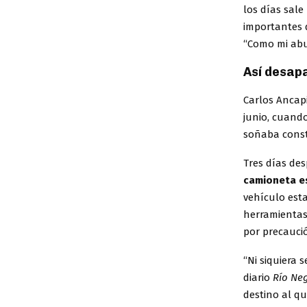
los días sal
importantes d
“Como mi abue
Así desapa
Carlos Ancapi
junio, cuando
soñaba const
Tres días des
camioneta e
vehículo es
herramientas,
por precauci
“Ni siquiera 
diario
Río Ne
destino al qu