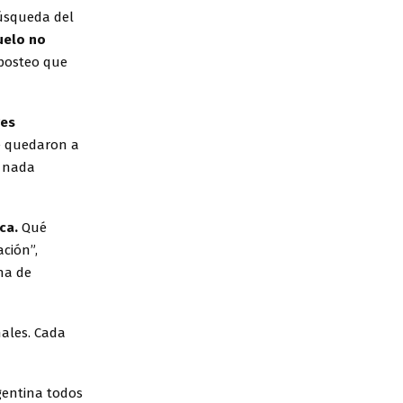
búsqueda del
uelo no
 posteo que
res
ue quedaron a
, nada
ica.
Qué
ación”,
na de
nales. Cada
rgentina todos