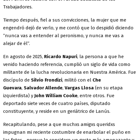
Trabajadores.
Tiempo después, fiel a sus convicciones, la mujer que me
engendró dejó de verlo, y me contó que lo despidió diciendo
“nunca vas a entender al peronismo, y nunca me vas a
alejar de él”.
En agosto de 2025,
Ricardo Napuri
, la persona a que he
venido haciendo referencia, cumplió un siglo de vida como
militante de la lucha revolucionaria en Nuestra América. Fue
discípulo de
Silvio Frondizi
, militó con el
Che
Guevara
,
Salvador Allende
,
Vargas Llosa
(en su etapa
izquierdista) y
John William Cooke
, entre otros. Fue
deportado siete veces de cuatro países, diputado
constituyente, y reside en un geriátrico de Lanús.
Recapitulando, pese a que muchxs amigxs queridxs
impugnan mi reciente costumbre de enarbolar el puño en
las fotos - porque lo considero un gesto más amenazante y