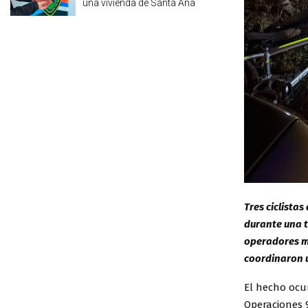
una vivienda de Santa Ana
Tres ciclista
durante una t
operadores m
coordinaron u
El hecho ocur
Operaciones 9