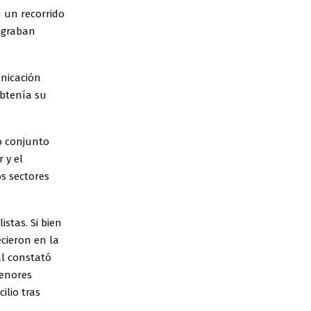
 un recorrido
ograban
nicación
obtenía su
o conjunto
 y el
os sectores
istas. Si bien
cieron en la
al constató
menores
ilio tras