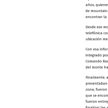
años, quiene
de mountain 
encontrar la 
Desde ese mo
telefónica co
ubicación med
Con esa info
integrado por
Comando Radio
del monte has
Finalmente, al
presentaban 
zona, fueron 
que se encon
fueron entreg
finalizar las 