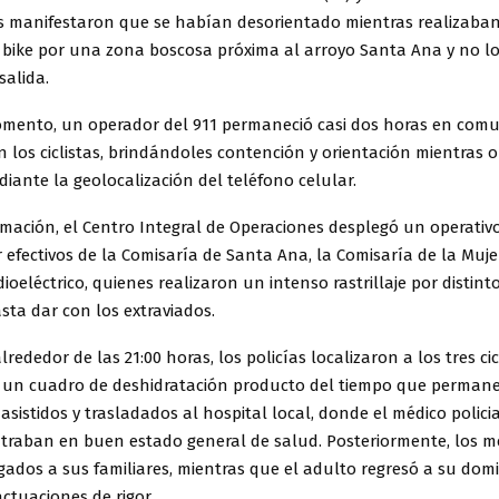
s manifestaron que se habían desorientado mientras realizaban
bike por una zona boscosa próxima al arroyo Santa Ana y no l
salida.
mento, un operador del 911 permaneció casi dos horas en comu
n los ciclistas, brindándoles contención y orientación mientras 
iante la geolocalización del teléfono celular.
rmación, el Centro Integral de Operaciones desplegó un operativ
 efectivos de la Comisaría de Santa Ana, la Comisaría de la Mujer
eléctrico, quienes realizaron un intenso rastrillaje por distint
ta dar con los extraviados.
rededor de las 21:00 horas, los policías localizaron a los tres cicl
un cuadro de deshidratación producto del tiempo que permane
asistidos y trasladados al hospital local, donde el médico polici
traban en buen estado general de salud. Posteriormente, los 
ados a sus familiares, mientras que el adulto regresó a su domic
actuaciones de rigor.