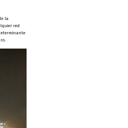
e
de la
lquier red
 determinante
ro.