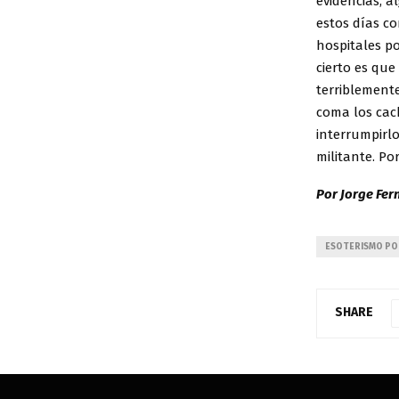
evidencias, a
estos días c
hospitales p
cierto es qu
terriblemente
coma los cach
interrumpirlo
militante. P
Por Jorge Fe
ESOTERISMO PO
SHARE