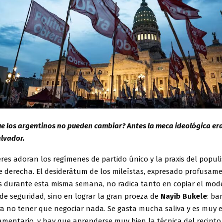
ue los argentinos no pueden cambiar? Antes la meca ideológica er
alvador.
res adoran los regímenes de partido único y la praxis del popul
de derecha. El desiderátum de los mileístas, expresado profusam
es durante esta misma semana, no radica tanto en copiar el mod
de seguridad, sino en lograr la gran proeza de
Nayib Bukele
: ba
ra no tener que negociar nada. Se gasta mucha saliva y es muy 
mentario, y hay que aprenderse muy bien la técnica del recinto 