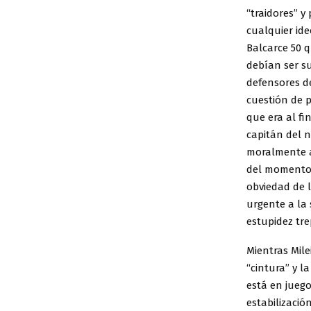
“traidores” y
cualquier id
Balcarce 50 q
debían ser su
defensores de
cuestión de p
que era al fi
capitán del n
moralmente a 
del momento c
obviedad de l
urgente a la
estupidez tre
Mientras Mile
“cintura” y l
está en juego
estabilizació