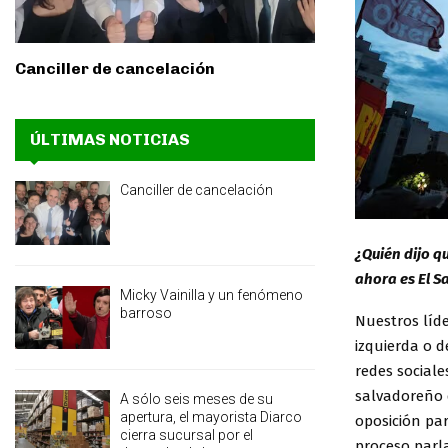
Canciller de cancelación
ÚLTIMAS NOTICIAS
Canciller de cancelación
¿Quién dijo q
ahora es El S
Micky Vainilla y un fenómeno
barroso
Nuestros líde
izquierda o 
redes social
salvadoreño 
A sólo seis meses de su
apertura, el mayorista Diarco
oposición pa
cierra sucursal por el
proceso parla