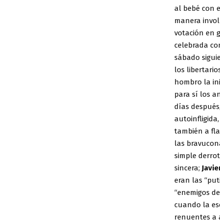
al bebé con 
manera involu
votación en 
celebrada co
sábado siguie
los libertari
hombro la ini
para sí los a
días después,
autoinfligida
también a fl
las bravucon
simple derrot
sincera;
Javie
eran las “put
“enemigos de
cuando la es
renuentes a 