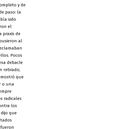
completo y de
de paso: la
bía sido
ron el
a praxis de
 pusieron al
e reclamaban
ellos. Pocos
 esa debacle
n retirado;
demostró que
r o una
iempre
s radicales
ontra los
 dijo que
utados
 fueron