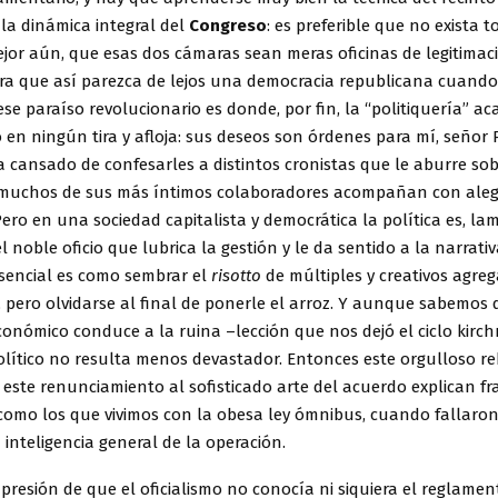
 la dinámica integral del
Congreso
: es preferible que no exista 
ejor aún, que esas dos cámaras sean meras oficinas de legitimac
ara que así parezca de lejos una democracia republicana cuando
ese paraíso revolucionario es donde, por fin, la “politiquería” ac
 en ningún tira y afloja: sus deseos son órdenes para mí, señor P
a cansado de confesarles a distintos cronistas que le aburre s
 y muchos de sus más íntimos colaboradores acompañan con aleg
Pero en una sociedad capitalista y democrática la política es, l
el noble oficio que lubrica la gestión y le da sentido a la narrati
sencial es como sembrar el
risotto
de múltiples y creativos agre
 pero olvidarse al final de ponerle el arroz. Y aunque sabemos 
onómico conduce a la ruina –lección que nos dejó el ciclo kirchn
olítico no resulta menos devastador. Entonces este orgulloso r
y este renunciamiento al sofisticado arte del acuerdo explican f
 como los que vivimos con la obesa ley ómnibus, cuando fallaron
a inteligencia general de la operación.
presión de que el oficialismo no conocía ni siquiera el reglament