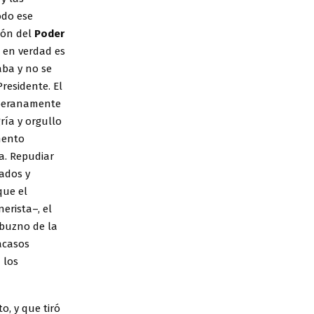
todo ese
ión del
Poder
 en verdad es
aba y no se
residente. El
oberanamente
ría y orgullo
amento
va. Repudiar
gados y
que el
erista–, el
ebuzno de la
racasos
 los
o, y que tiró