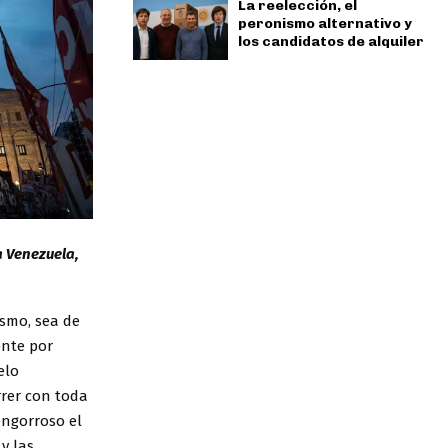
La reelección, el
peronismo alternativo y
los candidatos de alquiler
a Venezuela,
ismo, sea de
ente por
elo
rrer con toda
engorroso el
y las