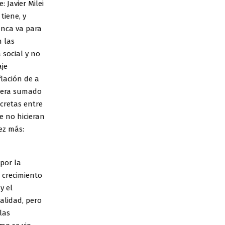
 Javier Milei
tiene, y
unca va para
n las
 social y no
je
lación de a
era sumado
cretas entre
ue no hicieran
ez más:
por la
 crecimiento
y el
alidad, pero
las