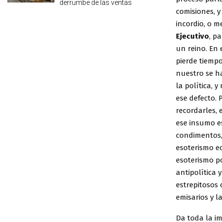
derrumbe de las ventas
comisiones, y
incordio, o m
Ejecutivo
, p
un reino. En 
pierde tiempo
nuestro se h
la política,
ese defecto. 
recordarles, 
ese insumo e
condimentos,
esoterismo ec
esoterismo p
antipolítica 
estrepitosos
emisarios y l
Da toda la im