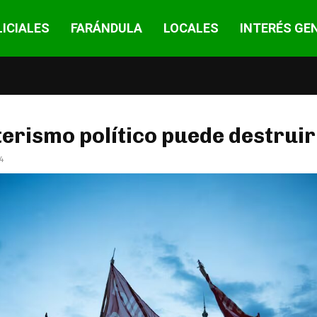
ICIALES
FARÁNDULA
LOCALES
INTERÉS GE
terismo político puede destruir
4