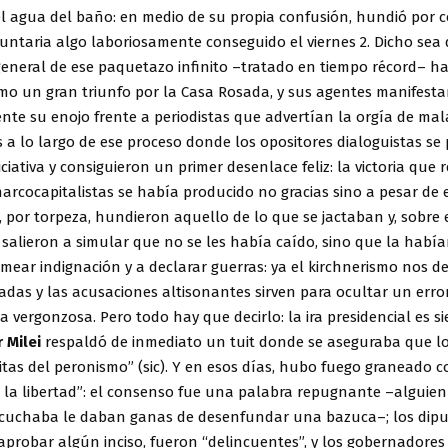
el agua del baño: en medio de su propia confusión, hundió por 
ntaria algo laboriosamente conseguido el viernes 2. Dicho sea 
general de ese paquetazo infinito –tratado en tiempo récord– ha
mo un gran triunfo por la Casa Rosada, y sus agentes manifesta
nte su enojo frente a periodistas que advertían la orgía de mal
os a lo largo de ese proceso donde los opositores dialoguistas se
ciativa y consiguieron un primer desenlace feliz: la victoria qu
narcocapitalistas se había producido no gracias sino a pesar de 
 por torpeza, hundieron aquello de lo que se jactaban y, sobre
, salieron a simular que no se les había caído, sino que la había
amear indignación y a declarar guerras: ya el kirchnerismo nos 
adas y las acusaciones altisonantes sirven para ocultar un erro
a vergonzosa. Pero todo hay que decirlo: la ira presidencial es s
r Milei
respaldó de inmediato un tuit donde se aseguraba que lo
itas del peronismo” (sic). Y en esos días, hubo fuego graneado c
 la libertad”: el consenso fue una palabra repugnante –alguien
cuchaba le daban ganas de desenfundar una bazuca–; los dip
aprobar algún inciso, fueron “delincuentes”, y los gobernadores