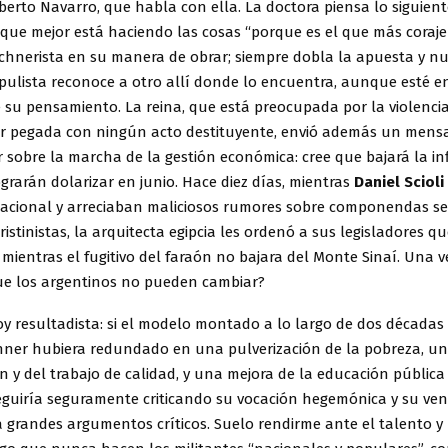
berto Navarro, que habla con ella. La doctora piensa lo siguiente:
o que mejor está haciendo las cosas “porque es el que más coraje 
rchnerista en su manera de obrar; siempre dobla la apuesta y n
pulista reconoce a otro allí donde lo encuentra, aunque esté e
su pensamiento. La reina, que está preocupada por la violencia
r pegada con ningún acto destituyente, envió además un mensa
sobre la marcha de la gestión económica: cree que bajará la inf
grarán dolarizar en junio. Hace diez días, mientras
Daniel Scioli
nacional y arreciaban maliciosos rumores sobre componendas se
cristinistas, la arquitecta egipcia les ordenó a sus legisladores q
mientras el fugitivo del faraón no bajara del Monte Sinaí. Una v
que los argentinos no pueden cambiar?
oy resultadista: si el modelo montado a lo largo de dos décadas 
chner hubiera redundado en una pulverización de la pobreza, un
ón y del trabajo de calidad, y una mejora de la educación pública 
seguiría seguramente criticando su vocación hegemónica y su ven
 grandes argumentos críticos. Suelo rendirme ante el talento y 