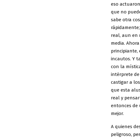
eso actuaron
que no pued
sabe otra co
rápidamente; 
real, aun en 
media. Ahora 
principiante,
incautos. Y t
con la místi
intérprete de
castigar a l
que esta alu
real y pensar
entonces de 
mejor.
A quienes des
peligroso, pe