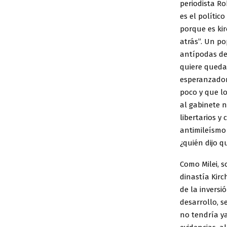
periodista Ro
es el polític
porque es ki
atrás”. Un po
antípodas de 
quiere queda
esperanzador 
poco y que lo
al gabinete 
libertarios y 
antimileísmo 
¿quién dijo 
Como Milei, s
dinastía Kir
de la inversi
desarrollo, 
no tendría ya