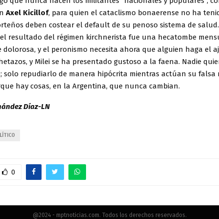
lgo que nunca hacen los militantes “nacionales y populares”, co
on
Axel Kicillof
, para quien el cataclismo bonaerense no ha tenid
orteños deben costear el default de su penoso sistema de salud.
e el resultado del régimen kirchnerista fue una hecatombe mens
 dolorosa, y el peronismo necesita ahora que alguien haga el aj
etazos, y Milei se ha presentado gustoso a la faena. Nadie quie
; solo repudiarlo de manera hipócrita mientras actúan su falsa 
orque hay cosas, en la Argentina, que nunca cambian.
rnández Díaz-LN
LÍTICO
0
@2024 - mptnoticias.com. Todos los derechos reservados.