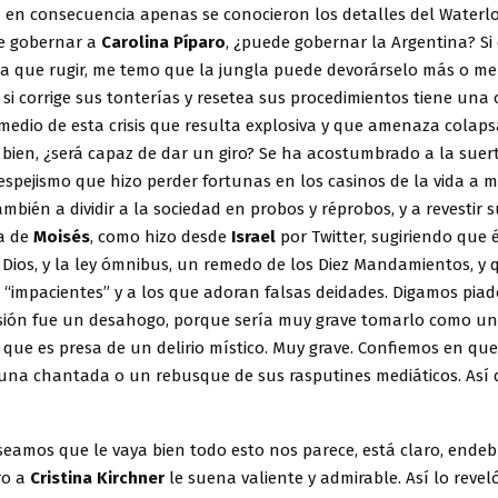
 en consecuencia apenas se conocieron los detalles del Waterlo
e gobernar a
Carolina Píparo
, ¿puede gobernar la Argentina? Si
sa que rugir, me temo que la jungla puede devorárselo más o m
si corrige sus tonterías y resetea sus procedimientos tiene una
medio de esta crisis que resulta explosiva y que amenaza colapsa
bien, ¿será capaz de dar un giro? Se ha acostumbrado a la suer
 espejismo que hizo perder fortunas en los casinos de la vida a
ambién a dividir a la sociedad en probos y réprobos, y a revestir 
ca de
Moisés
, como hizo desde
Israel
por Twitter, sugiriendo que 
 Dios, y la ley ómnibus, un remedo de los Diez Mandamientos, y
os “impacientes” y a los que adoran falsas deidades. Digamos pi
sión fue un desahogo, porque sería muy grave tomarlo como un
 que es presa de un delirio místico. Muy grave. Confiemos en que
una chantada o un rebusque de sus rasputines mediáticos. Así
eamos que le vaya bien todo esto nos parece, está claro, endeb
ro a
Cristina Kirchner
le suena valiente y admirable. Así lo revel