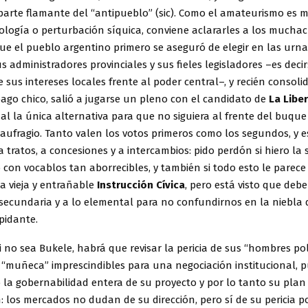
 parte flamante del “antipueblo” (sic). Como el amateurismo es 
eología o perturbación síquica, conviene aclararles a los mucha
ue el pueblo argentino primero se aseguró de elegir en las urn
s administradores provinciales y sus fieles legisladores –es decir:
 sus intereses locales frente al poder central–, y recién consol
ago chico, salió a jugarse un pleno con el candidato de
La Libe
nal la única alternativa para que no siguiera al frente del buque
aufragio. Tanto valen los votos primeros como los segundos, y e
tratos, a concesiones y a intercambios: pido perdón si hiero la 
on vocablos tan aborrecibles, y también si todo esto le parece
a vieja y entrañable
Instrucción Cívica
, pero está visto que deb
 secundaria y a lo elemental para no confundirnos en la niebla 
pidante.
i no sea Bukele, habrá que revisar la pericia de sus “hombres polí
a “muñeca” imprescindibles para una negociación institucional, 
 la gobernabilidad entera de su proyecto y por lo tanto su plan
n: los mercados no dudan de su dirección, pero sí de su pericia po