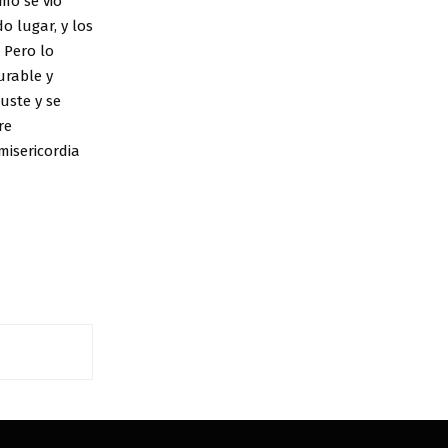
mo se vio
o lugar, y los
 Pero lo
urable y
uste y se
re
misericordia