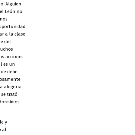
o. Alguien
 el León no
enos
 oportunidad
r a la clase
te del
 muchos
sus acciones
él es un
 que debe
adosamente
a alegoría
 se trató
 dormimos
le y
ó al