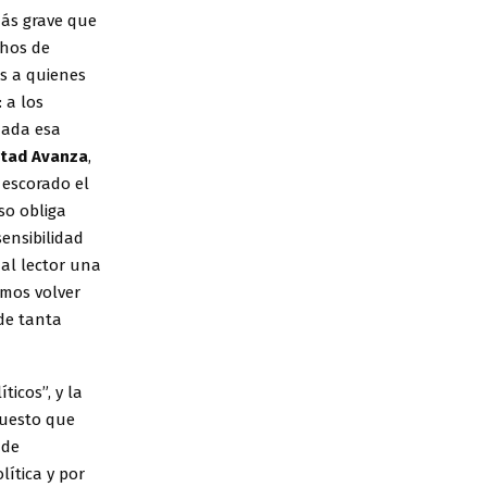
más grave que
chos de
as a quienes
 a los
idada esa
rtad Avanza
,
 escorado el
so obliga
sensibilidad
 al lector una
emos volver
de tanta
ticos”, y la
puesto que
 de
lítica y por