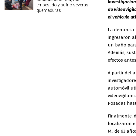
Investigacion
embestido y sufrió severas
de videovigil
quemaduras
el vehículo ut
La denuncia 
ingresaron al
un baño para
Además, sustr
efectos antes
A partir del 
investigadore
automóvil uti
videovigilanc
Posadas hast
Finalmente, d
localizaron 
M., de 63 año