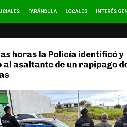
ICIALES
FARÁNDULA
LOCALES
INTERÉS GE
as horas la Policía identificó y
 al asaltante de un rapipago d
as