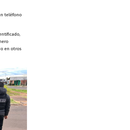
un teléfono
ntificado,
inero
do en otros