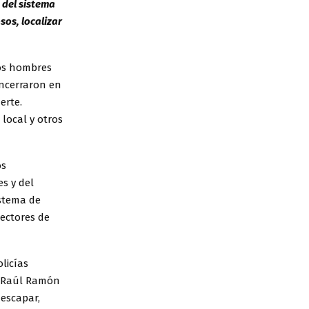
 del sistema
sos, localizar
dos hombres
encerraron en
erte.
local y otros
os
es y del
istema de
sectores de
licías
 a Raúl Ramón
 escapar,