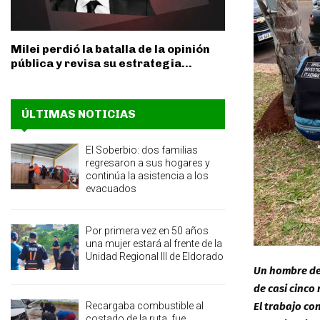
Milei perdió la batalla de la opinión
pública y revisa su estrategia...
ÚLTIMAS NOTICIAS
El Soberbio: dos familias
regresaron a sus hogares y
continúa la asistencia a los
evacuados
Por primera vez en 50 años
una mujer estará al frente de la
Unidad Regional III de Eldorado
Un hombre de 
de casi cinco
Recargaba combustible al
El trabajo co
costado de la ruta, fue