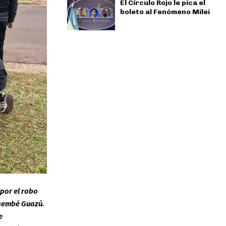
El Círculo Rojo le pica el
boleto al Fenómeno Milei
por el robo
taembé Guazú.
e