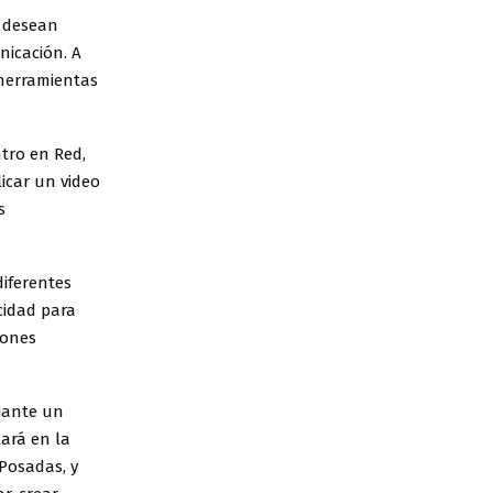
s desean
nicación. A
 herramientas
tro en Red,
licar un video
s
diferentes
acidad para
iones
diante un
lará en la
Posadas, y