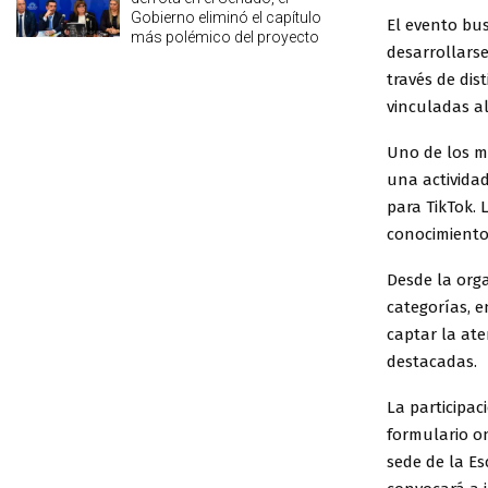
Gobierno eliminó el capítulo
El evento bu
más polémico del proyecto
desarrollarse
través de dis
vinculadas al
Uno de los m
una actividad
para TikTok.
conocimiento
Desde la orga
categorías, e
captar la at
destacadas.
La participac
formulario on
sede de la E