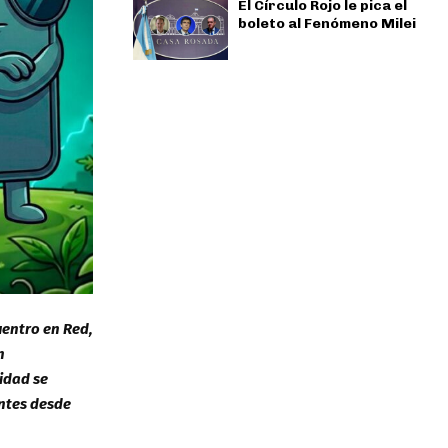
El Círculo Rojo le pica el
boleto al Fenómeno Milei
uentro en Red,
n
vidad se
antes desde