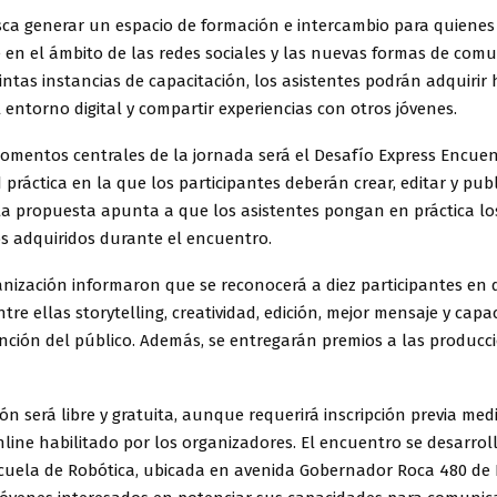
sca generar un espacio de formación e intercambio para quiene
 en el ámbito de las redes sociales y las nuevas formas de comu
tintas instancias de capacitación, los asistentes podrán adquirir
 entorno digital y compartir experiencias con otros jóvenes.
omentos centrales de la jornada será el Desafío Express Encuen
 práctica en la que los participantes deberán crear, editar y pub
 La propuesta apunta a que los asistentes pongan en práctica lo
s adquiridos durante el encuentro.
nización informaron que se reconocerá a diez participantes en 
ntre ellas storytelling, creatividad, edición, mejor mensaje y cap
ención del público. Además, se entregarán premios a las producc
ión será libre y gratuita, aunque requerirá inscripción previa me
line habilitado por los organizadores. El encuentro se desarrol
scuela de Robótica, ubicada en avenida Gobernador Roca 480 de 