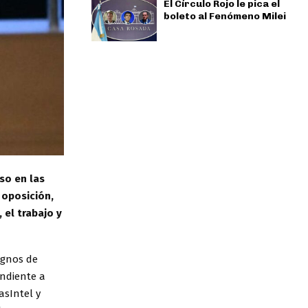
El Círculo Rojo le pica el
boleto al Fenómeno Milei
so en las
 oposición,
el trabajo y
ignos de
ondiente a
asIntel y