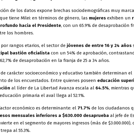
ción de los datos expone brechas sociodemográficas muy marca
que tiene Milei: en términos de género, las
mujeres
exhiben un
rofundo hacia el Presidente
, con un 65.9% de desaprobación f
tre los hombres.
 por rangos etarios, el sector de
jóvenes de entre 16 y 24 años
s
cipal bastión oficialista
con un 54% de aprobación, contrastan
 62,7% de desaprobación en la franja de 25 a 34 años.
s de carácter socioeconómico y educativo también determinan el
nto de los encuestados. Entre quienes poseen
educación super
ación
al líder de La Libertad Avanza escala al
64.5%
, mientras q
educación primaria el aval llega al 52.1%.
 factor económico es determinante: el
71.7%
de los ciudadanos 
resos mensuales inferiores a $630.000
desaprueba
al jefe de 
invierte en el segmento de mayores ingresos (más de $3.000.000),
 trepa al 55.3%.