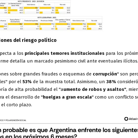
ones del riesgo político
pecta a los
principales temores institucionales
para los próxim
orme detalla un marcado pesimismo civil ante eventuales ilícitos
iones sobre grandes fraudes o esquemas de
corrupción
" son per
es" por el
53%
de la muestra total. Asimismo, un
38%
consideró
ía de alta probabilidad el "a
umento de robos y asaltos"
, mie
ra el desarrollo de "
huelgas a gran escala
" como un conflicto s
el corto plazo.