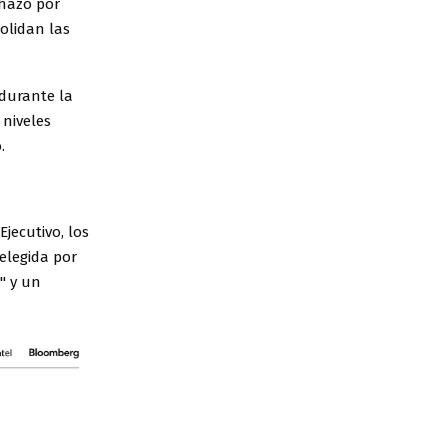
chazo por
olidan las
 durante la
 niveles
.
jecutivo, los
elegida por
" y un