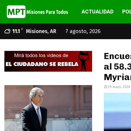
ACTUALIDAD
POL
C
11.1
Misiones, AR
7 agosto, 2026
Encues
al 58.
Myriam
29 mayo, 2026