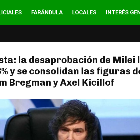
ICIALES
FARÁNDULA
LOCALES
INTERÉS GE
ta: la desaprobación de Milei 
3% y se consolidan las figuras d
 Bregman y Axel Kicillof