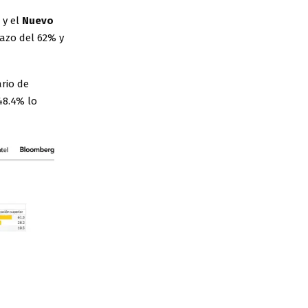
s
y el
Nuevo
hazo del 62% y
rio de
48.4% lo