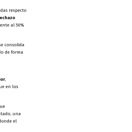
das respecto
rechazo
rente al 50%
e consolida
do de forma
ior
,
ue en los
que
Estado, una
 donde el