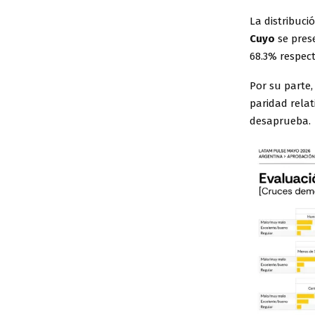
La distribuci
Cuyo
se pres
68.3% respec
Por su parte
paridad rela
desaprueba.