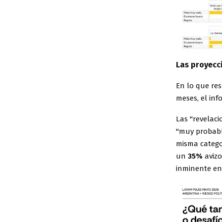
Las proyecci
En lo que res
meses, el inf
Las "revelac
"muy probabl
misma categor
un
35%
avizo
inminente en 