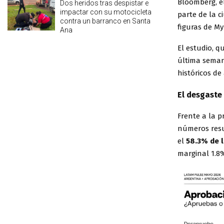
Bloomberg, e
Dos heridos tras despistar e
impactar con su motocicleta
parte de la 
contra un barranco en Santa
figuras de My
Ana
El estudio, q
última semana
históricos d
El desgaste 
Frente a la p
números res
el
58.3% de 
marginal 1.8