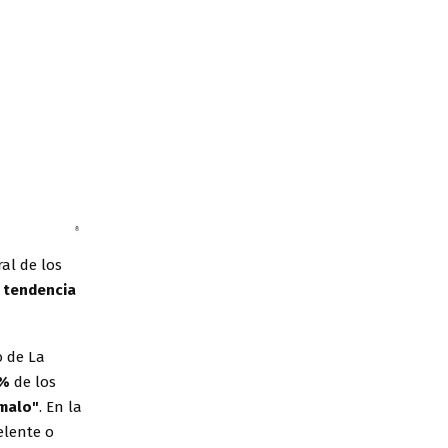
al de los
a tendencia
o de La
4%
de los
malo"
. En la
elente o