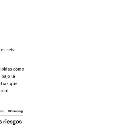
os seis
.
cibidas como
 bajo la
ntras que
ocial