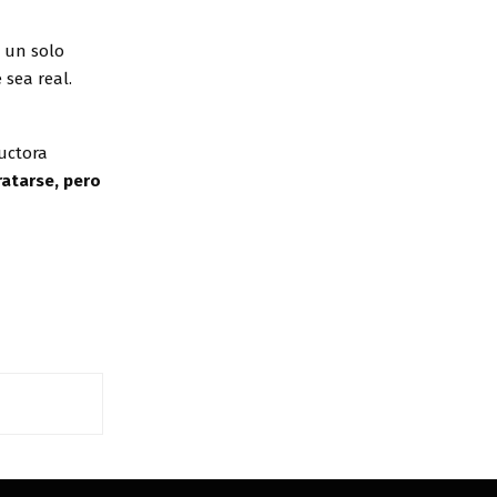
o un solo
 sea real.
ductora
ratarse, pero