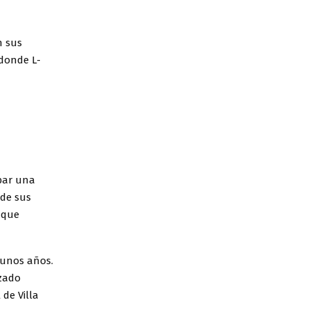
n sus
 donde L-
bar una
 de sus
 que
unos años.
izado
de Villa