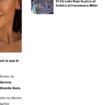
El Círculo Rojo le pica el
boleto al Fenómeno Milei
er lo que le
 horas se
derson
,
Wanda Nara
.
rios se dieron
Martín