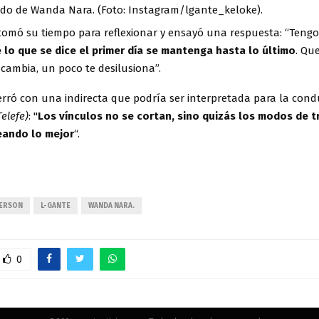
ado de Wanda Nara. (Foto: Instagram/lgante_keloke).
 tomó su tiempo para reflexionar y ensayó una respuesta: “Teng
 lo que se dice el primer día se mantenga hasta lo último
. Que
cambia, un poco te desilusiona”.
erró con una indirecta que podría ser interpretada para la con
Telefe)
: "
Los vínculos no se cortan, sino quizás los modos de t
eando lo mejor
“.
DERSON
L-GANTE
WANDA NARA.
0