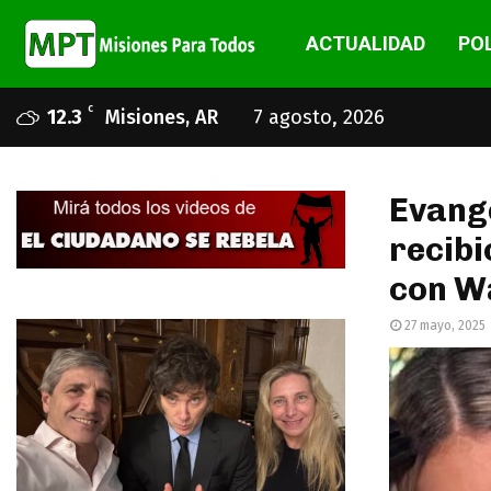
ACTUALIDAD
POL
C
12.3
Misiones, AR
7 agosto, 2026
Evange
recibi
con W
27 mayo, 2025