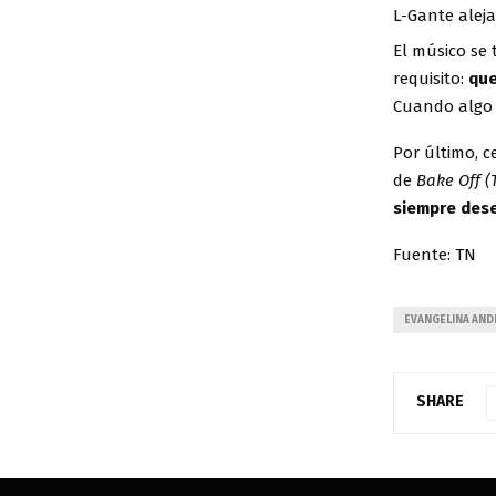
L-Gante alej
El músico se
requisito:
que
Cuando algo 
Por último, c
de
Bake Off (
siempre des
Fuente: TN
EVANGELINA AN
SHARE