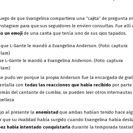
luego de que Evangelina compartiera una “cajita” de pregunta e
Instagram para que sus seguidores le envíen consultas. Fue allí
ío un emoji
de una carita que tenía uno de sus ojos tapados.
ue L-Gante le mandó a Evangelina Anderson. (Foto: captura
elam)
se pudo ver porque la propia Anderson fue la encargada de gra
antalla con
todas las reacciones que había recibido
por parte
demás del cantante de cumbia, se pueden leer otros internautas
belleza
ajo al presente la
enemistad
que ambas habían tenido hace alg
r que su rivalidad había surgido cuando Evangelina había desl
ez había intentado conquistarla
durante la temporada teatral 