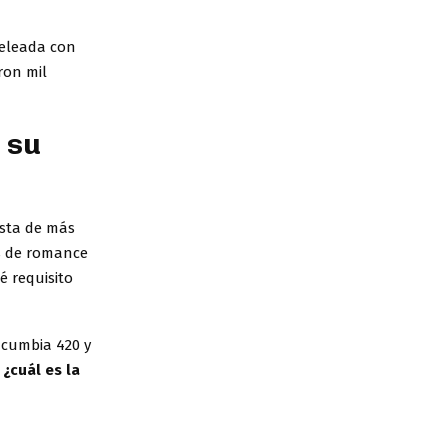
peleada con
ron mil
 su
sta de más
es de romance
é requisito
 cumbia 420 y
¿cuál es la