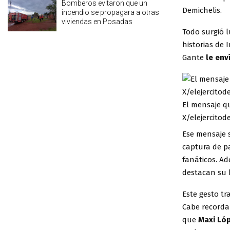
Bomberos evitaron que un
Demichelis.
incendio se propagara a otras
viviendas en Posadas
Todo surgió 
historias de 
Gante
le env
El mensaje q
X/elejercitod
Ese mensaje 
captura de p
fanáticos. A
destacan su 
Este gesto tr
Cabe recorda
que
Maxi Lóp