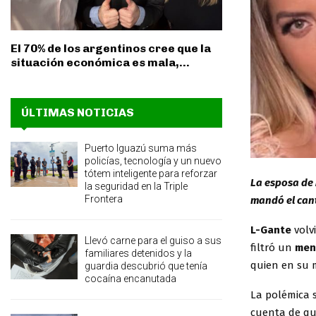
El 70% de los argentinos cree que la
situación económica es mala,...
ÚLTIMAS NOTICIAS
Puerto Iguazú suma más
policías, tecnología y un nuevo
tótem inteligente para reforzar
La esposa de 
la seguridad en la Triple
Frontera
mandó el can
L-Gante
volv
Llevó carne para el guiso a sus
filtró un
men
familiares detenidos y la
quien en su 
guardia descubrió que tenía
cocaína encanutada
La polémica s
cuenta de qu