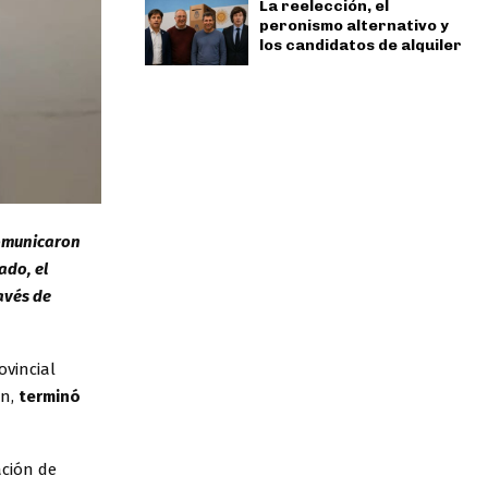
La reelección, el
peronismo alternativo y
los candidatos de alquiler
 comunicaron
ado, el
avés de
ovincial
on,
terminó
ación de