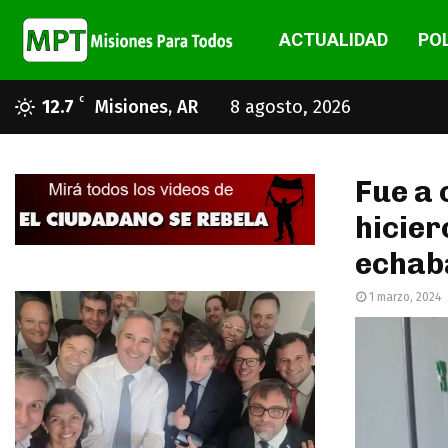
ACTUALIDAD
POL
C
12.7
Misiones, AR
8 agosto, 2026
Fue a 
hicier
echaba
1 marzo, 2024