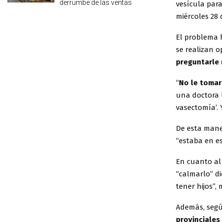
derrumbe de las ventas
vesícula par
miércoles 28 
El problema h
se realizan o
preguntarle 
“
No le tomaro
una doctora l
vasectomía’. 
De esta mane
“estaba en e
En cuanto al 
“calmarlo” di
tener hijos”, 
Además, segú
provinciales