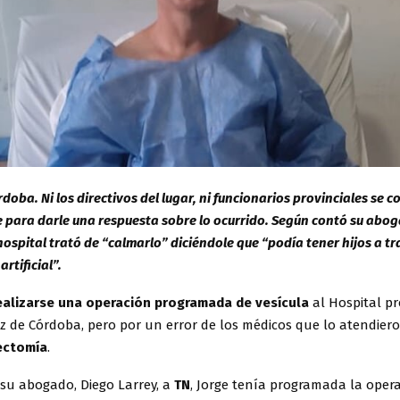
rdoba. Ni los directivos del lugar, ni funcionarios provinciales se
 para darle una respuesta sobre lo ocurrido. Según contó su abog
hospital trató de “calmarlo” diciéndole que “podía tener hijos a tr
rtificial”.
ealizarse una operación programada de vesícula
al Hospital pr
z de Córdoba, pero por un error de los médicos que lo atendier
ectomía
.
su abogado, Diego Larrey, a
TN
, Jorge tenía programada la oper