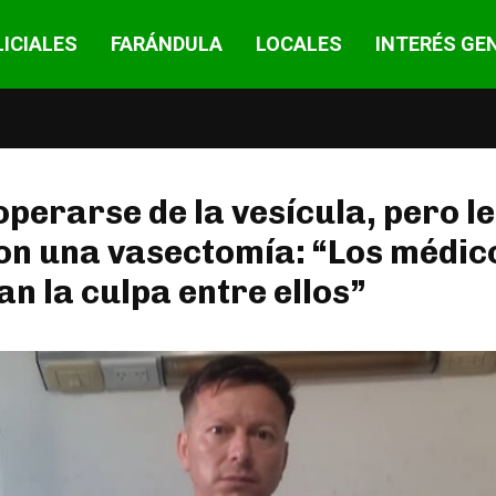
ICIALES
FARÁNDULA
LOCALES
INTERÉS GE
operarse de la vesícula, pero le
on una vasectomía: “Los médic
n la culpa entre ellos”