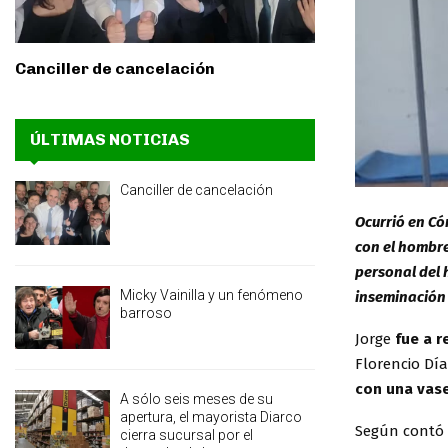
Canciller de cancelación
ÚLTIMAS NOTICIAS
Canciller de cancelación
Ocurrió en Có
con el hombre
personal del 
Micky Vainilla y un fenómeno
inseminación a
barroso
Jorge
fue a r
Florencio Día
con una vas
A sólo seis meses de su
apertura, el mayorista Diarco
Según contó 
cierra sucursal por el