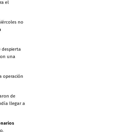
ra el
miércoles no
n
 despierta
eron una
a operación
taron de
odía llegar a
onarios
o.