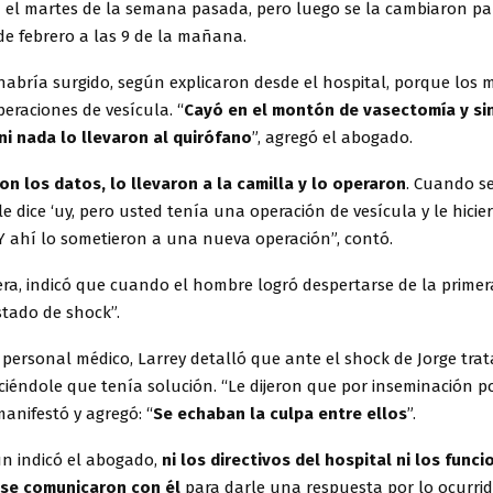
a el martes de la semana pasada, pero luego se la cambiaron pa
de febrero a las 9 de la mañana.
abría surgido, según explicaron desde el hospital, porque los 
peraciones de vesícula. “
Cayó en el montón de vasectomía y si
ni nada lo llevaron al quirófano
”, agregó el abogado.
n los datos, lo llevaron a la camilla y lo operaron
. Cuando se
e dice ‘uy, pero usted tenía una operación de vesícula y le hici
Y ahí lo sometieron a una nueva operación”, contó.
ra, indicó que cuando el hombre logró despertarse de la primer
stado de shock”.
personal médico, Larrey detalló que ante el shock de Jorge tra
ciéndole que tenía solución. “Le dijeron que por inseminación p
manifestó y agregó: “
Se echaban la culpa entre ellos
”.
n indicó el abogado,
ni los directivos del hospital ni los funci
 se comunicaron con él
para darle una respuesta por lo ocurrid