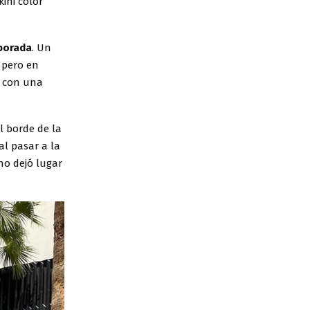
ini color
mporada
. Un
 pero en
a con una
l borde de la
al pasar a la
no dejó lugar