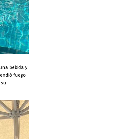
una bebida y
rendió fuego
 su