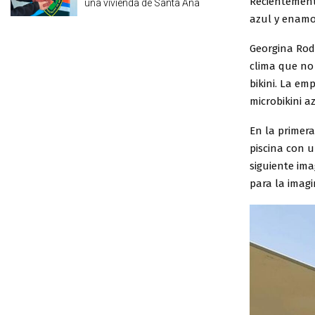
Recientement
una vivienda de Santa Ana
azul y enamo
Georgina Rod
clima que no
bikini. La em
microbikini a
En la primer
piscina con u
siguiente im
para la imagi