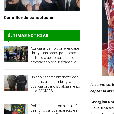
Canciller de cancelación
ÚLTIMAS NOTICIAS
Aturdía al barrio con el escape
libre y maniobras peligrosas:
La Policía ubicó su casa, lo
arrestaron y secuestraron la...
Un adolescente amenazó con
un arma a un hombre y la
La empresari
Justicia ordenó su alojamiento
captar la aten
en el CEMOAS
Georgina Ro
Policías rescataron a una cría
Lleva una vi
de mono caí que apareció en