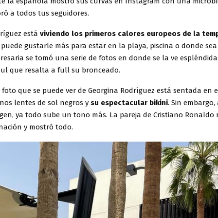
e la española mostró sus curvas en Instagram con una microbik
ró a todos tus seguidores.
ríguez está
viviendo los primeros calores europeos de la te
 puede gustarle más para estar en la playa, piscina o donde sea
presaria se tomó una serie de fotos en donde se la ve espléndid
zul que resalta a full su bronceado.
a foto que se puede ver de Georgina Rodríguez está sentada en e
nos lentes de sol negros y
su espectacular bikini
. Sin embargo, 
agen, ya todo sube un tono más. La pareja de Cristiano Ronaldo 
nación y mostró todo.