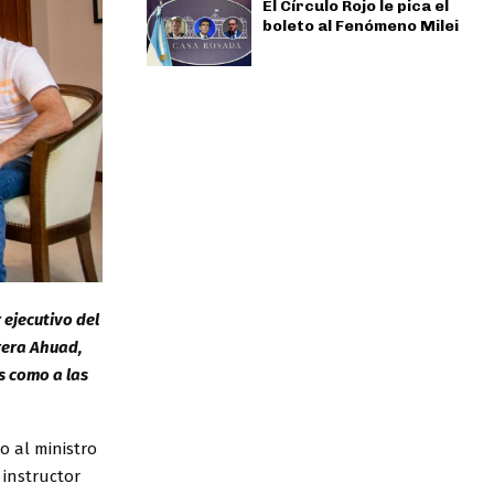
El Círculo Rojo le pica el
boleto al Fenómeno Milei
ejecutivo del
rrera Ahuad,
s como a las
o al ministro
 instructor