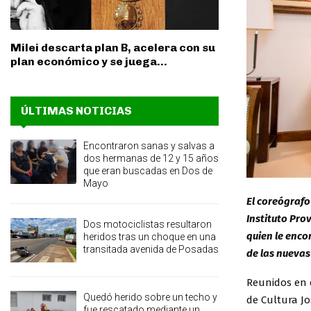
Milei descarta plan B, acelera con su
plan económico y se juega...
ÚLTIMAS NOTICIAS
Encontraron sanas y salvas a
dos hermanas de 12 y 15 años
que eran buscadas en Dos de
Mayo
El coreógrafo
Instituto Pro
Dos motociclistas resultaron
quien le enco
heridos tras un choque en una
transitada avenida de Posadas
de las nuevas
Reunidos en 
Quedó herido sobre un techo y
de Cultura Jo
fue rescatado mediante un