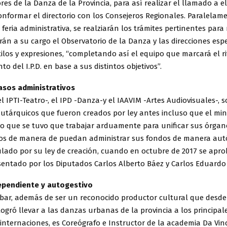
res de la Danza de la Provincia, para así realizar el llamado a e
nformar el directorio con los Consejeros Regionales. Paralelam
feria administrativa, se realziarán los trámites pertinentes par
án a su cargo el Observatorio de la Danza y las direcciones espe
tilos y expresiones, “completando así el equipo que marcará el r
o del I.P.D. en base a sus distintos objetivos”.
asos administrativos
el IPTI-Teatro-, el IPD -Danza-y el IAAVIM -Artes Audiovisuales-, 
utárquicos que fueron creados por ley antes incluso que el mini
 lo que se tuvo que trabajar arduamente para unificar sus órgan
vos de manera de puedan administrar sus fondos de manera aut
ulado por su ley de creación, cuando en octubre de 2017 se apro
sentado por los Diputados Carlos Alberto Báez y Carlos Eduardo 
dependiente y autogestivo
bar, además de ser un reconocido productor cultural que desde
ogró llevar a las danzas urbanas de la provincia a los principal
internaciones, es Coreógrafo e Instructor de la academia Da Vinci