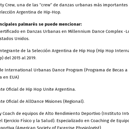
ity Crew, una de las “crew” de danzas urbanas más importantes 
elección Argentina de Hip-Hop.
incipales palmarés se puede mencionar:
Certificado en Danzas Urbanas en Millennium Dance Complex -Lo
Estados Unidos.
Integrante de la Selección Argentina de Hip Hop (Hip Hop Intern
 del 2015 al 2019.
 de International Urbanas Dance Program (Programa de Becas a 
a en EUA)
e Oficial de Hip Hop Unite Argentina.
e Oficial de AllDance Misiones (Regional).
y Coach de equipos de Alto Rendimiento Deportivo (Instituto In
el Ejercicio Físico y la Salud). Especializado en Coaching de Equip
portiva (American Society of Excercise Physiologist)