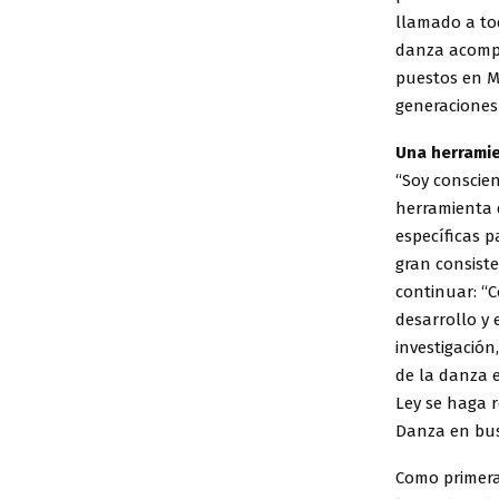
llamado a tod
danza acompa
puestos en M
generaciones 
Una herrami
“Soy conscie
herramienta 
específicas p
gran consiste
continuar: “C
desarrollo y 
investigación
de la danza e
Ley se haga 
Danza en busc
Como primera