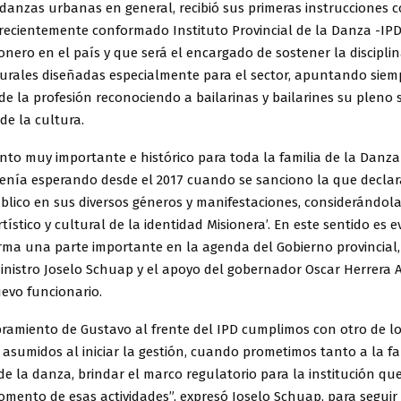
danzas urbanas en general, recibió sus primeras instrucciones 
 recientemente conformado Instituto Provincial de la Danza -IPD
nero en el país y que será el encargado de sostener la discipli
turales diseñadas especialmente para el sector, apuntando siem
 de la profesión reconociendo a bailarinas y bailarines su pleno 
de la cultura.
to muy importante e histórico para toda la familia de la Danza 
venía esperando desde el 2017 cuando se sanciono la que declar
blico en sus diversos géneros y manifestaciones, considerándola
tístico y cultural de la identidad Misionera’. En este sentido es 
rma una parte importante en la agenda del Gobierno provincial, 
ministro Joselo Schuap y el apoyo del gobernador Oscar Herrera 
evo funcionario.
ramiento de Gustavo al frente del IPD cumplimos con otro de l
sumidos al iniciar la gestión, cuando prometimos tanto a la fa
e la danza, brindar el marco regulatorio para la institución que
fomento de esas actividades”, expresó Joselo Schuap, para segui