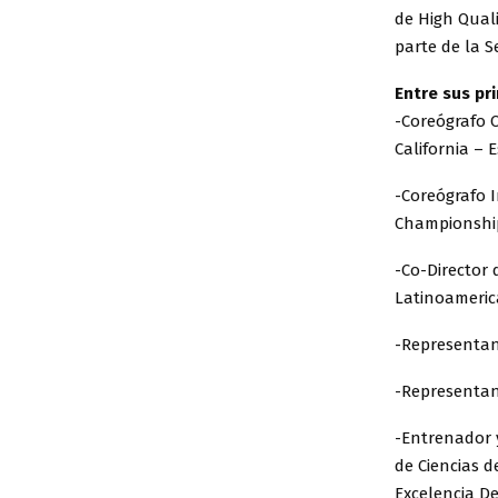
de High Qual
parte de la S
Entre sus pr
-Coreógrafo 
California – 
-Coreógrafo 
Championship)
-Co-Director
Latinoameric
-Representant
-Representant
-Entrenador 
de Ciencias d
Excelencia De