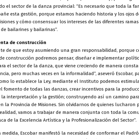
o el sector de la danza provincial: “Es necesario que toda la fam
ñe esta gestión, porque estamos haciendo historia y los ojos d
isiones y cómo consensuar los intereses de las diferentes ramas
de bailarines y bailarinas”.
enta de construcción
nte de que estoy asumiendo una gran responsabilidad, porque c
de construcción podremos pensar, diseñar e implementar polític
ara el sector de la danza, que viene creciendo de manera consta
ncia, pero muchas veces en la informalidad”, aseveró Escobar, p
omo lo establece la Ley, mediante el Instituto podemos estimula
el fomento de todas las danzas, crear incentivos para la producc
, la interpretación y la gestión; construyendo así un camino par
n la Provincia de Misiones. Sin olvidarnos de quienes lucharon 
realidad, vamos a trabajar de manera conjunta con toda la com
a de la Excelencia Artística y la Profesionalización del Sector”.
 medida, Escobar manifestó la necesidad de conformar el Padrón