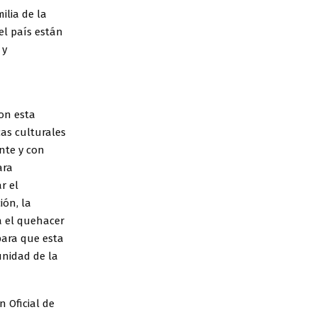
ilia de la
el país están
 y
on esta
as culturales
nte y con
ara
r el
ión, la
a el quehacer
para que esta
unidad de la
 Oficial de