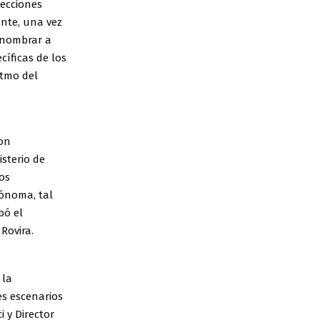
lecciones
ente, una vez
a nombrar a
cíficas de los
itmo del
son
sterio de
os
ónoma, tal
bó el
Rovira.
 la
es escenarios
 y Director