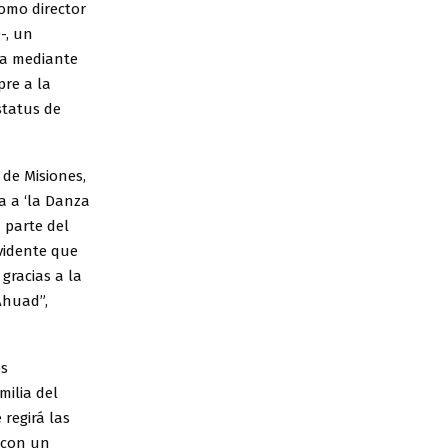
como director
-, un
na mediante
pre a la
status de
de Misiones,
a a ‘la Danza
 parte del
evidente que
gracias a la
Ahuad”,
os
milia del
 regirá las
r con un