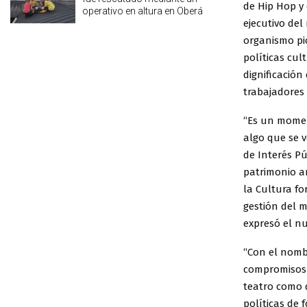
de Hip Hop y 
operativo en altura en Oberá
ejecutivo del
organismo pio
políticas cul
dignificación
trabajadores 
“Es un momen
algo que se 
de Interés Pú
patrimonio ar
la Cultura fo
gestión del 
expresó el nu
“Con el nomb
compromisos a
teatro como d
políticas de 