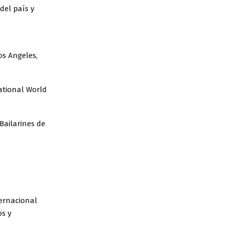
del país y
s Angeles,
ational World
Bailarines de
ternacional
os y