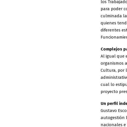
los Trabajado
para poder co
culminada la 
quienes tendr
diferentes es
Funcionamient
Complejos p
Al igual que 
organismos a
Cultura, por
administrati
cual lo estip
proyecto pre
Un perfil in
Gustavo Esco
autogestión l
nacionales e 