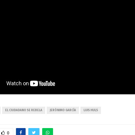
EL CIUDADANO SE REBELA
JERÓNIMO GARCÍA
LUIS HULS
0