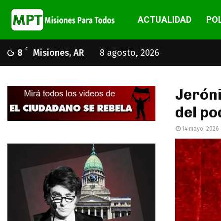
ACTUALIDAD
POL
C
8
Misiones, AR
8 agosto, 2026
Jeróni
del po
14 mayo, 2026