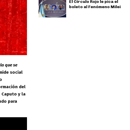
El Círculo Rojo le pica el
boleto al Fenómeno Milei
la que se
mide social
o
formación del
 Caputo y la
ndo para