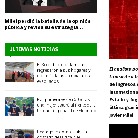
Milei perdió la batalla de la opinión
pública y revisa su estrategia...
ÚLTIMAS NOTICIAS
El Soberbio: dos familias
El analista p
regresaron a sus hogares y
continúa la asistencia a los
transmite a t
evacuados
de ingresos 
internaciona
Estado y fug
Por primera vez en 50 años
una mujer estará al frente de la
última gran 
Unidad Regional III de Eldorado
Javier Milei"
Recargaba combustible al
costado de la ruta, fue