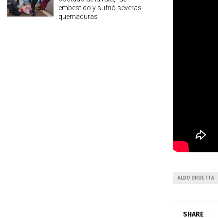
embestido y sufrió severas
quemaduras
ALDO DRUETTA
SHARE