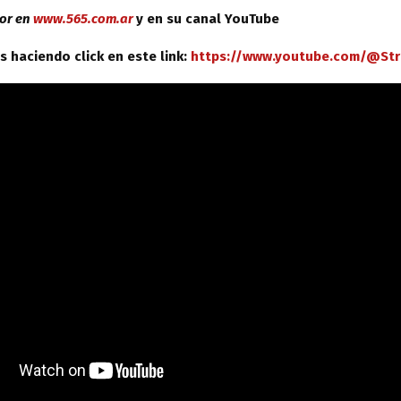
por en
www.565.com.ar
y en su canal YouTube
s haciendo click en este link:
https://www.youtube.com/@St