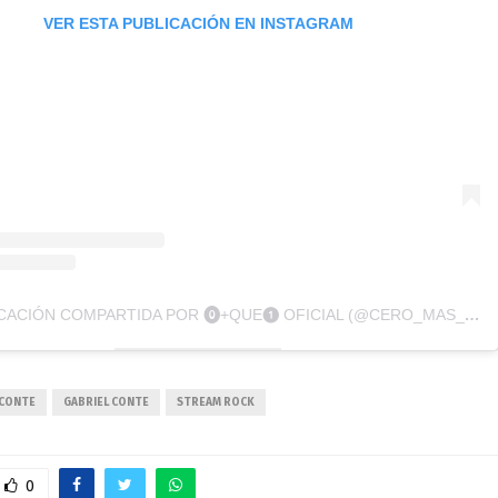
VER ESTA PUBLICACIÓN EN INSTAGRAM
UNA PUBLICACIÓN COMPARTIDA POR ⓿+QUE❶ OFICIAL (@CERO_MAS_Q_UNO)
 CONTE
GABRIEL CONTE
STREAM ROCK
0