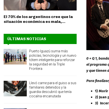
El 70% de los argentinos cree que la
situación económica es mala,...
ÚLTIMAS NOTICIAS
Puerto Iguazú suma más
policías, tecnología y un nuevo
0 + Q 1, band
tótem inteligente para reforzar
el programa q
la seguridad en la Triple
Frontera
y que tienen d
Para finaliza
Llevó carne para el guiso a sus
familiares detenidos y la
1) Mori
guardia descubrió que tenía
cocaína encanutada
2) Juan
3) Ince