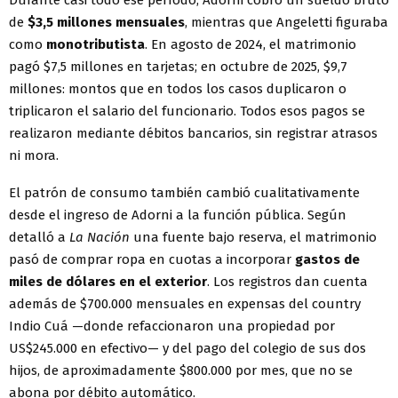
Durante casi todo ese período, Adorni cobró un sueldo bruto
de
$3,5 millones mensuales
, mientras que Angeletti figuraba
como
monotributista
. En agosto de 2024, el matrimonio
pagó $7,5 millones en tarjetas; en octubre de 2025, $9,7
millones: montos que en todos los casos duplicaron o
triplicaron el salario del funcionario. Todos esos pagos se
realizaron mediante débitos bancarios, sin registrar atrasos
ni mora.
El patrón de consumo también cambió cualitativamente
desde el ingreso de Adorni a la función pública. Según
detalló a
La Nación
una fuente bajo reserva, el matrimonio
pasó de comprar ropa en cuotas a incorporar
gastos de
miles de dólares en el exterior
. Los registros dan cuenta
además de $700.000 mensuales en expensas del country
Indio Cuá —donde refaccionaron una propiedad por
US$245.000 en efectivo— y del pago del colegio de sus dos
hijos, de aproximadamente $800.000 por mes, que no se
abona por débito automático.