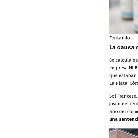
Fentanilo
La causa 
Se calcula q
empresa
HLB
que estaban i
La Plata, Cór
Sol Francese
joven del fe
año del comi
una sentenci