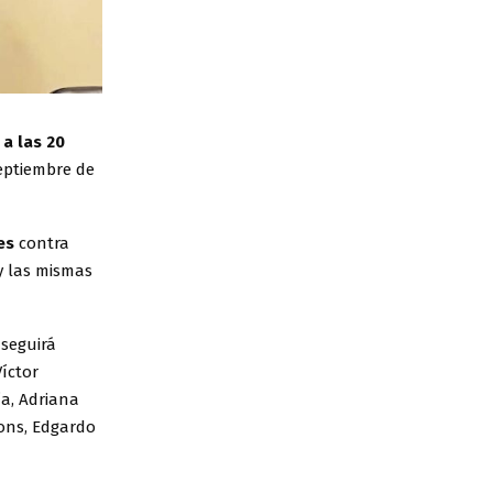
 a las 20
eptiembre de
es
contra
y las mismas
 seguirá
Víctor
ía, Adriana
Pons, Edgardo