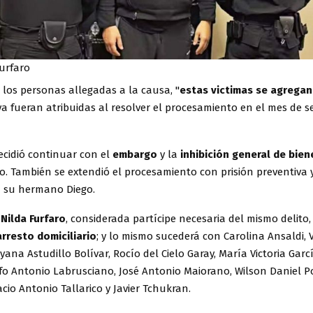
Furfaro
los personas allegadas a la causa, "
estas victimas se agregan
a fueran atribuidas al resolver el procesamiento en el mes de s
ecidió continuar con el
embargo
y la
inhibición general de bien
o. También se extendió el procesamiento con prisión preventiva 
 su hermano Diego.
,
Nilda Furfaro
, considerada partícipe necesaria del mismo delito,
arresto domiciliario
; y lo mismo sucederá con Carolina Ansaldi, 
yana Astudillo Bolívar, Rocío del Cielo Garay, María Victoria Garc
lfo Antonio Labrusciano, José Antonio Maiorano, Wilson Daniel 
acio Antonio Tallarico y Javier Tchukran.