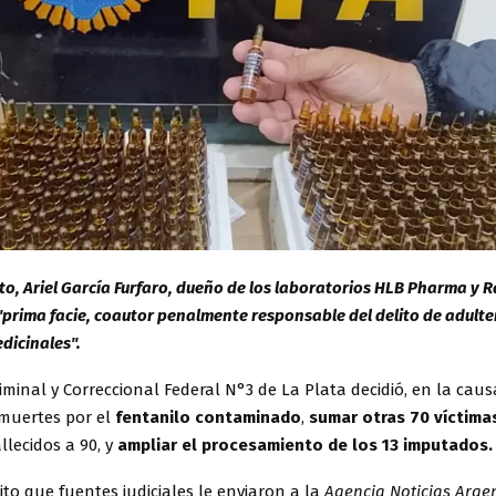
ito, Ariel García Furfaro, dueño de los laboratorios HLB Pharma y R
prima facie, coautor penalmente responsable del delito de adulte
dicinales".
iminal y Correccional Federal N°3 de La Plata decidió, en la cau
 muertes por el
fentanilo contaminado
,
sumar otras 70 víctima
lecidos a 90, y
ampliar el procesamiento de los 13 imputados.
ito que fuentes judiciales le enviaron a la
Agencia Noticias Argen