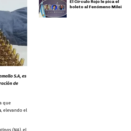
El Círculo Rojo le pica el
boleto al Fenómeno Milei
amallo S.A, es
ración de
sa que
s
, elevando el
tinas (NA)
, el