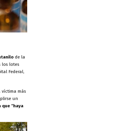
ntanilo
de la
 los lotes
tal Federal,
a víctima más
plirse un
a que “haya