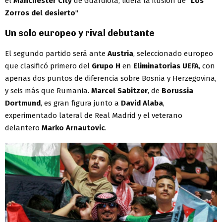
el
Manchester City
de Guardiola, lidera la ilusión de "
Los
Zorros del desierto
"
Un solo europeo y rival debutante
El segundo partido será ante
Austria
, seleccionado europeo
que clasificó primero del
Grupo H
en
Eliminatorias UEFA
, con
apenas dos puntos de diferencia sobre Bosnia y Herzegovina,
y seis más que Rumania.
Marcel Sabitzer
, de
Borussia
Dortmund
, es gran figura junto a
David Alaba
,
experimentado lateral de Real Madrid y el veterano
delantero
Marko Arnautovic
.