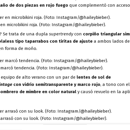
baño de dos piezas en rojo fuego
que complementó con accesori
 en microbikini roja. (Foto: Instagram/@haileybieber).
s? Se trata de una dupla
supertrendy
con
corpiño triangular sim
aless tipo taparrabos con tiritas de ajuste
a ambos lados de 
en forma de moño.
 marcó tendencia. (Foto: Instagram/@haileybieber).
equipo de alto verano con un par de
lentes de sol de
intage
con vidrio semitransparente y marco rojo
, a tono con e
sombrero de mimbre en color natural
y causó revuelo en la apl
 arrasó con su look. (Foto: Instagram/@haileybieber).