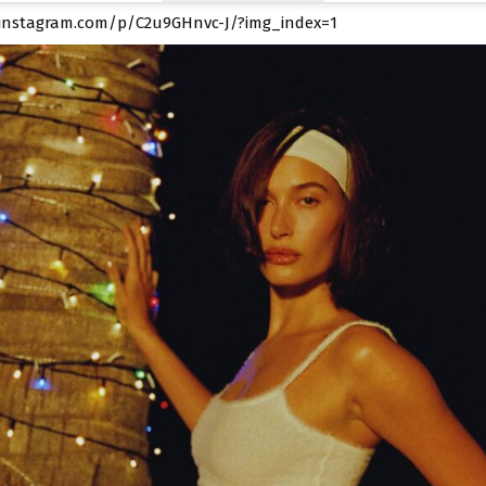
.instagram.com/p/C2u9GHnvc-J/?img_index=1