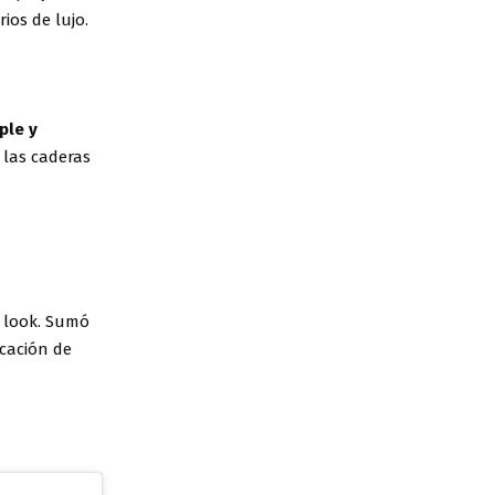
os de lujo.
ple y
las caderas
l look. Sumó
icación de