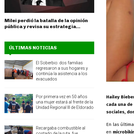
Milei perdió la batalla de la opinión
pública y revisa su estrategia...
ÚLTIMAS NOTICIAS
El Soberbio: dos familias
regresaron a sus hogares y
continúa la asistencia a los
evacuados
Hailey Bieber
Por primera vez en 50 años
una mujer estará al frente de la
cada una de 
Unidad Regional III de Eldorado
sociales, do
En las última
Recargaba combustible al
en
microbikin
costado de la ruta, fue