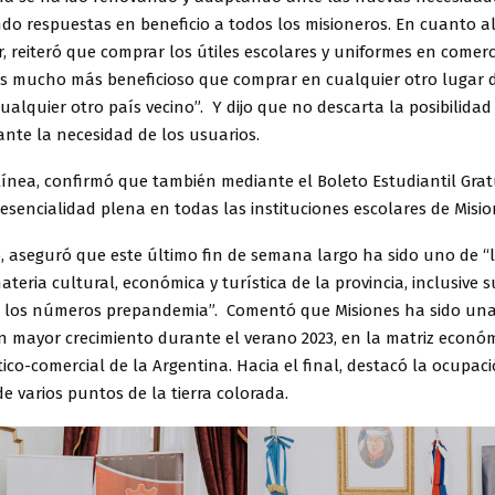
ndo respuestas en beneficio a todos los misioneros. En cuanto 
, reiteró que comprar los útiles escolares y uniformes en comerc
es mucho más beneficioso que comprar en cualquier otro lugar d
ualquier otro país vecino”. Y dijo que no descarta la posibilida
nte la necesidad de los usuarios.
ínea, confirmó que también mediante el Boleto Estudiantil Grat
esencialidad plena en todas las instituciones escolares de Misio
o, aseguró que este último fin de semana largo ha sido uno de “
ateria cultural, económica y turística de la provincia, inclusive
los números prepandemia”. Comentó que Misiones ha sido una
on mayor crecimiento durante el verano 2023, en la matriz econó
tico-comercial de la Argentina. Hacia el final, destacó la ocupac
de varios puntos de la tierra colorada.