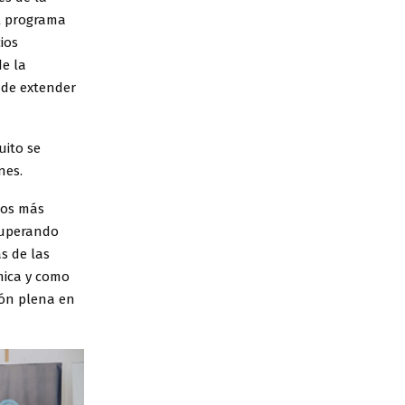
al programa
ios
e la
d de extender
uito se
nes.
los más
 superando
s de las
mica y como
ión plena en