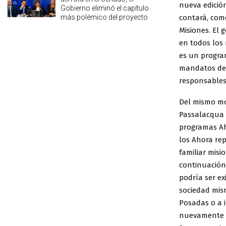
nueva edición
Gobierno eliminó el capítulo
más polémico del proyecto
contará, com
Misiones. El
en todos los 
es un progra
mandatos de 
responsables 
Del mismo mo
Passalacqua 
programas Aho
los Ahora re
familiar misi
continuación 
podría ser ex
sociedad mism
Posadas o a 
nuevamente va