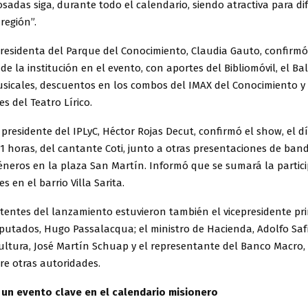
adas siga, durante todo el calendario, siendo atractiva para di
región”.
presidenta del Parque del Conocimiento, Claudia Gauto, confirmó
de la institución en el evento, con aportes del Bibliomóvil, el Bal
sicales, descuentos en los combos del IMAX del Conocimiento y
s del Teatro Lírico.
presidente del IPLyC, Héctor Rojas Decut, confirmó el show, el dí
1 horas, del cantante Coti, junto a otras presentaciones de ban
éneros en la plaza San Martín. Informó que se sumará la partic
s en el barrio Villa Sarita.
stentes del lanzamiento estuvieron también el vicepresidente pr
putados, Hugo Passalacqua; el ministro de Hacienda, Adolfo Safr
ultura, José Martín Schuap y el representante del Banco Macro,
tre otras autoridades.
 un evento clave en el calendario misionero