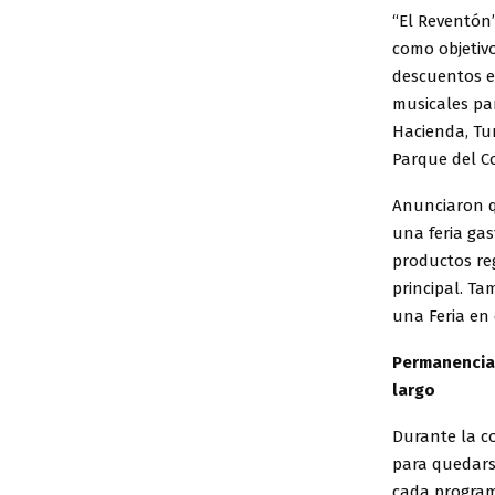
“El Reventón”
como objetiv
descuentos e
musicales par
Hacienda, Tur
Parque del Co
Anunciaron q
una feria ga
productos re
principal. Ta
una Feria en e
Permanencia 
largo
Durante la c
para quedars
cada program