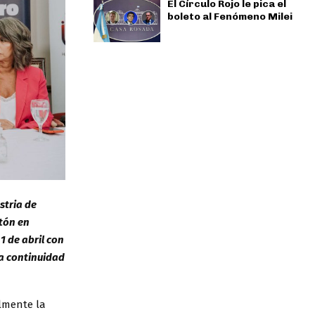
El Círculo Rojo le pica el
boleto al Fenómeno Milei
stria de
ntón en
1 de abril con
la continuidad
almente la