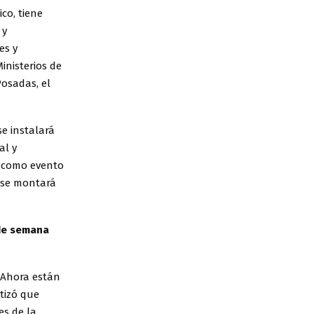
co, tiene
 y
es y
Ministerios de
Posadas, el
e instalará
al y
I como evento
n se montará
 de semana
 Ahora están
tizó que
s de la