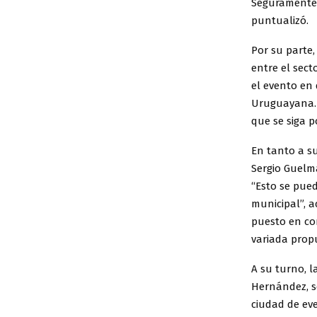
Seguramente v
puntualizó.
Por su parte,
entre el sect
el evento en 
Uruguayana. 
que se siga 
En tanto a su
Sergio Guelma
“Esto se pue
municipal”, a
puesto en con
variada propu
A su turno, l
Hernández, s
ciudad de eve