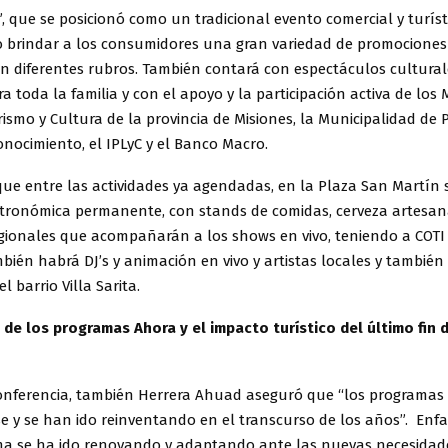
, que se posicionó como un tradicional evento comercial y turísti
o brindar a los consumidores una gran variedad de promociones
n diferentes rubros. También contará con espectáculos cultural
a toda la familia y con el apoyo y la participación activa de los 
ismo y Cultura de la provincia de Misiones, la Municipalidad de 
nocimiento, el IPLyC y el Banco Macro.
ue entre las actividades ya agendadas, en la Plaza San Martín s
stronómica permanente, con stands de comidas, cerveza artesan
gionales que acompañarán a los shows en vivo, teniendo a COT
mbién habrá DJ’s y animación en vivo y artistas locales y tambié
l barrio Villa Sarita.
de los programas Ahora y el impacto turístico del último fin
onferencia, también Herrera Ahuad aseguró que “los programas
e y se han ido reinventando en el transcurso de los años”. Enfa
a se ha ido renovando y adaptando ante las nuevas necesidade