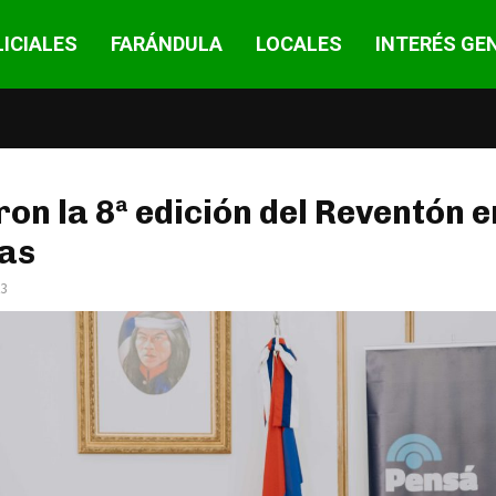
ICIALES
FARÁNDULA
LOCALES
INTERÉS GE
on la 8ª edición del Reventón e
as
23