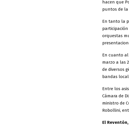
hacen que Pos
puntos de la 
En tanto la 
participación 
orquestas mu
presentacione
En cuanto al 
marzo a las 2
de diversos g
bandas locale
Entre los asi
Cámara de Di
ministro de C
Robollini, en
El Reventón,