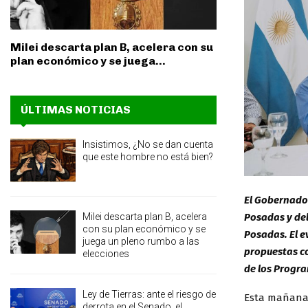
Milei descarta plan B, acelera con su
plan económico y se juega...
ÚLTIMAS NOTICIAS
Insistimos, ¿No se dan cuenta
que este hombre no está bien?
El Gobernador
Milei descarta plan B, acelera
Posadas y del
con su plan económico y se
Posadas. El e
juega un pleno rumbo a las
propuestas co
elecciones
de los Progr
Ley de Tierras: ante el riesgo de
Esta mañana, 
derrota en el Senado, el