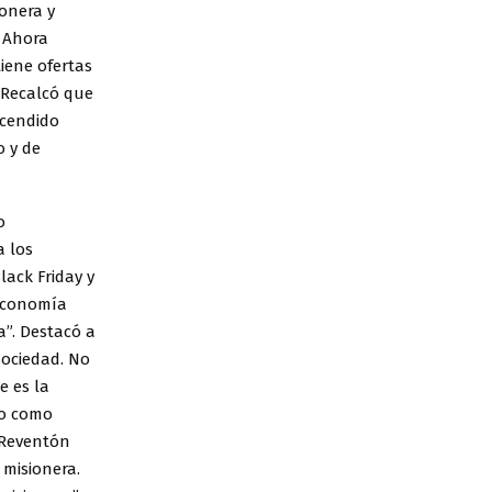
ionera y
l Ahora
iene ofertas
. Recalcó que
scendido
 y de
o
a los
lack Friday y
 economía
a”. Destacó a
sociedad. No
e es la
do como
 Reventón
 misionera.