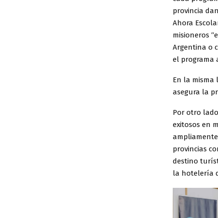
provincia da
Ahora Escolar
misioneros “
Argentina o c
el programa a
En la misma l
asegura la pr
Por otro lad
exitosos en m
ampliamente 
provincias c
destino turís
la hotelería 