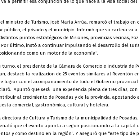
a a permitir esa conjunción de lo que hace a la vida social del 
 el ministro de Turismo, José María Arrúa, remarcó el trabajo en
or público, el privado y el municipio. Informó que su cartera va 
distintos puntos estratégicos de Misiones, provincias vecinas, Fo
Por último, instó a continuar impulsando el desarrollo del tur
posicionando como un motor de la economía”.
 turno, el presidente de la Cámara de Comercio e Industria de 
n, destacó la realización de 25 eventos similares al Reventón en
de lograr con el acompañamiento de todo el Gobierno provincial 
claró. Apuntó que será una experiencia plena de tres días, con 
tribuir al crecimiento de Posadas y de la provincia, apostando 
esta comercial, gastronómica, cultural y hotelera.
a directora de Cultura y Turismo de la municipalidad de Posadas,
eñaló que el evento apunta a seguir posicionando a la capital
ntos y como destino en la región”. Y aseguró que “este tipo de 