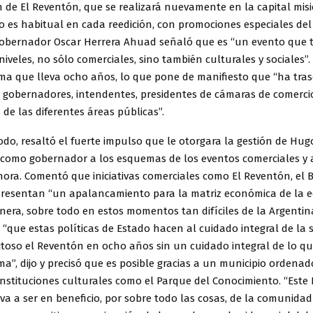
 de El Reventón, que se realizará nuevamente en la capital mis
o es habitual en cada reedición, con promociones especiales de
 gobernador Oscar Herrera Ahuad señaló que es “un evento que t
niveles, no sólo comerciales, sino también culturales y sociales”
ma que lleva ocho años, lo que pone de manifiesto que “ha tra
gobernadores, intendentes, presidentes de cámaras de comercio
de las diferentes áreas públicas”.
do, resaltó el fuerte impulso que le otorgara la gestión de Hug
como gobernador a los esquemas de los eventos comerciales y 
ra. Comentó que iniciativas comerciales como El Reventón, el B
presentan “un apalancamiento para la matriz económica de la
onera, sobre todo en estos momentos tan difíciles de la Argentin
“que estas políticas de Estado hacen al cuidado integral de la 
itoso el Reventón en ocho años sin un cuidado integral de lo qu
a”, dijo y precisó que es posible gracias a un municipio ordena
instituciones culturales como el Parque del Conocimiento. “Este
 a ser en beneficio, por sobre todo las cosas, de la comunidad