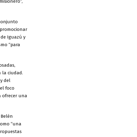
misionero”,
 conjunto
a promocionar
z de Iguazú y
ismo “para
Posadas,
 la ciudad.
y del
el foco
a ofrecer una
 Belén
 como “una
propuestas