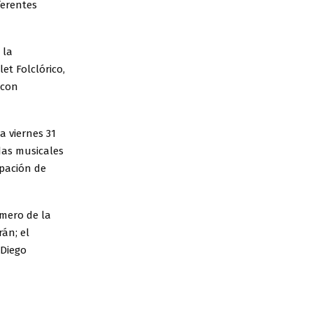
ferentes
 la
let Folclórico,
 con
a viernes 31
das musicales
ipación de
imero de la
án; el
 Diego