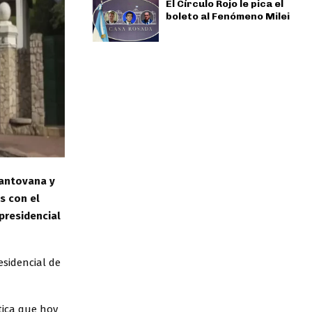
El Círculo Rojo le pica el
boleto al Fenómeno Milei
Mantovana y
s con el
presidencial
esidencial de
tica que hoy