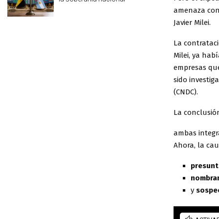
amenaza con 
Javier Milei.
La contrataci
Milei, ya ha
empresas que
sido investi
(CNDC).
La conclusió
ambas integr
Ahora, la ca
presunt
nombram
y
sospec