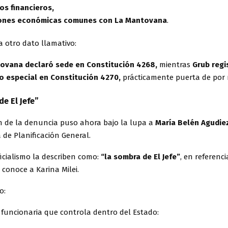
os financieros,
iones económicas comunes con La Mantovana
.
 otro dato llamativo:
ovana declaró sede en Constitución 4268,
mientras
Grub regi
io especial en Constitución 4270,
prácticamente puerta de por 
e El Jefe”
n de la denuncia puso ahora bajo la lupa a
María Belén Agudie
 de Planificación General.
icialismo la describen como:
“la sombra de El Jefe”
, en referenc
 conoce a Karina Milei.
o:
 funcionaria que controla dentro del Estado: