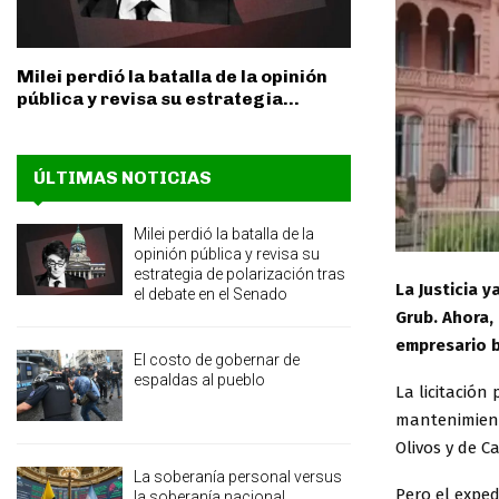
Milei perdió la batalla de la opinión
pública y revisa su estrategia...
ÚLTIMAS NOTICIAS
Milei perdió la batalla de la
opinión pública y revisa su
estrategia de polarización tras
La Justicia 
el debate en el Senado
Grub. Ahora,
empresario b
El costo de gobernar de
espaldas al pueblo
La licitación
mantenimiento
Olivos y de C
La soberanía personal versus
Pero el expe
la soberanía nacional