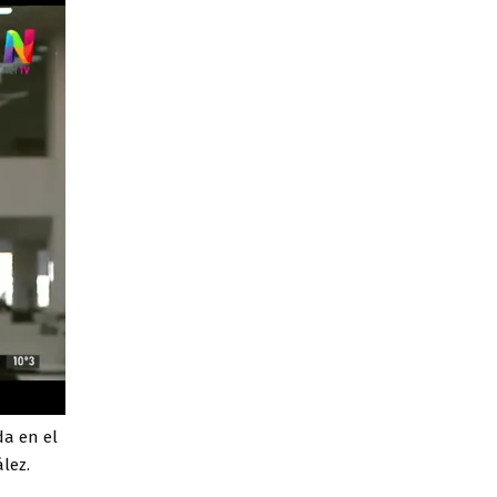
da en el
lez.