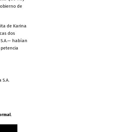
gobierno de
ita de Karina
icas dos
 S.A.— habían
mpetencia
 S.A.
formal
.