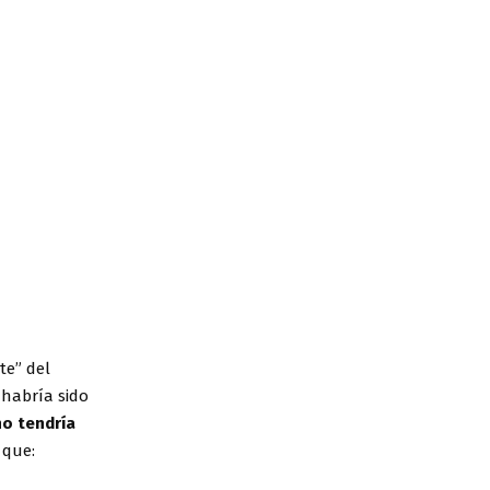
te” del
 habría sido
no tendría
 que: