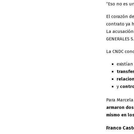
“Eso no es un
El corazón de
contrato ya 
La acusación
GENERALES S.
La CNDC conc
existía
transfe
relacio
y
contr
Para Marcela
armaron dos 
mismo en los
Franco Cast