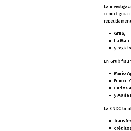
La investiga
como figura c
repetidament
Grub,
La Mant
y regist
En Grub figur
Mario A
Franco C
Carlos 
y
María 
La CNDC tamb
transfe
crédito