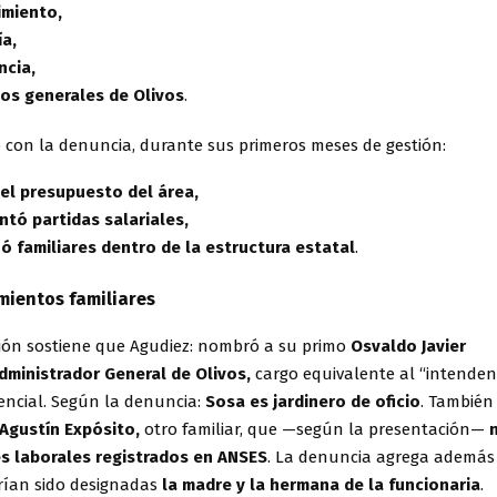
miento,
ía,
ncia,
ios generales de Olivos
.
o con la denuncia, durante sus primeros meses de gestión:
 el presupuesto del área,
ntó partidas salariales,
ó familiares dentro de la estructura estatal
.
ientos familiares
ión sostiene que Agudiez: nombró a su primo
Osvaldo Javier
dministrador General de Olivos,
cargo equivalente al “intenden
encial. Según la denuncia:
Sosa es jardinero de oficio
. También
Agustín Expósito,
otro familiar, que —según la presentación—
s laborales registrados en ANSES
. La denuncia agrega además
ían sido designadas
la madre y la hermana de la funcionaria
.