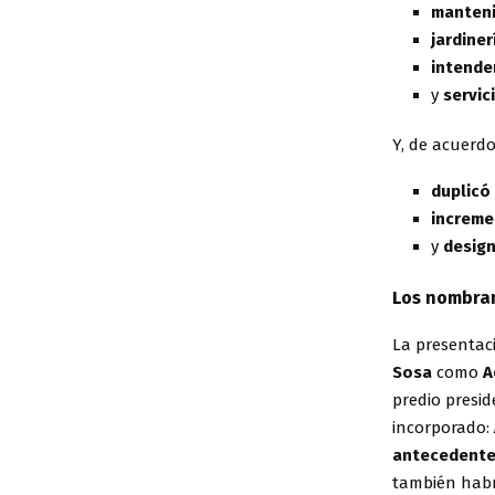
manteni
jardiner
intende
y
servic
Y, de acuerd
duplicó
increme
y
design
Los nombram
La presentac
Sosa
como
A
predio presid
incorporado:
antecedente
también habr