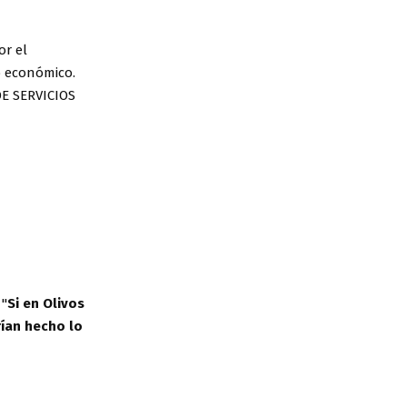
or el
o económico.
DE SERVICIOS
 "
Si en
Olivos
ían
hecho lo