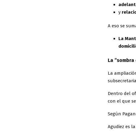
adelant
y
relac
A eso se suma
La Mant
domicil
La “sombra d
La ampliació
subsecretaria
Dentro del of
con el que se
Según Pagan
Agudiez es la