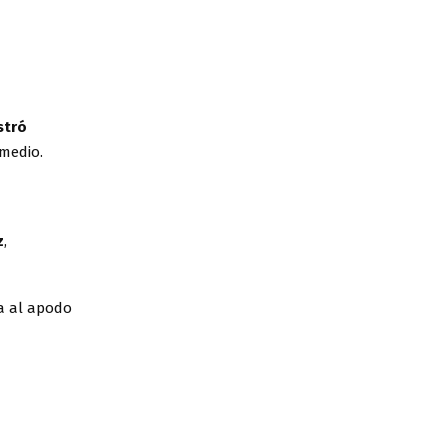
stró
medio.
z
,
ia al apodo