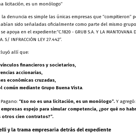
a licitación, es un monólogo”
 la denuncia es simple las únicas empresas que “compitieron” p
habían sido señaladas oficialmente como parte del mismo grup
 se apoya en el expediente:“C.1820 - GRUB S.A. Y LA MANTOVANA 
A. S/ INFRACCIÓN LEY 27.442”.
luyó allí que:
n
vínculos financieros y societarios,
rencias accionarias,
nes económicas cruzadas,
ol común mediante Grupo Buena Vista
.
 Pagano:
“Eso no es una licitación, es un monólogo”.
Y agregó:
empresas espejo para simular competencia, ¿por qué no habr
 otros cien contratos?”.
elli y la trama empresaria detrás del expediente