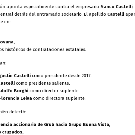
ción apunta especialmente contra el empresario
Franco Castelli
,
entral detrás del entramado societario. El apellido
Castelli
apar
e en:
ovana,
ros históricos de contrataciones estatales.
an:
gustín Castelli
como presidente desde 2017,
astelli
como presidente saliente,
Adolfo Borghi
como director suplente,
Florencia Leiva
como directora suplente.
ién detectó:
rencia accionaria de Grub hacia Grupo Buena Vista,
s cruzados,