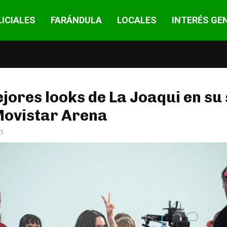
ICIALES
FARÁNDULA
LOCALES
INTERÉS GE
jores looks de La Joaqui en su
Movistar Arena
25