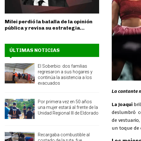
Milei perdió la batalla de la opinión
pública y revisa su estrategia...
ÚLTIMAS NOTICIAS
El Soberbio: dos familias
regresaron a sus hogares y
continúa la asistencia a los
evacuados
La cantante n
Por primera vez en 50 años
La Joaqui
bri
una mujer estará al frente de la
deslumbró c
Unidad Regional III de Eldorado
de vestuario,
un toque de 
Recargaba combustible al
costado de la ruta, fue