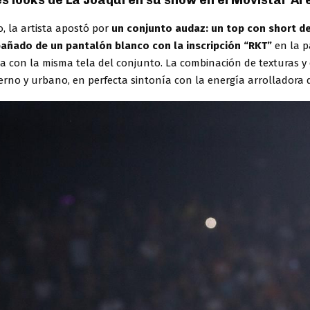
s looks de La Joaqui en su show en el Movistar Ar
io, la artista apostó por
un conjunto audaz: un top con short de
añado de un pantalón blanco con la inscripción “RKT”
en la p
a con la misma tela del conjunto. La combinación de texturas y 
rno y urbano, en perfecta sintonía con la energía arrolladora