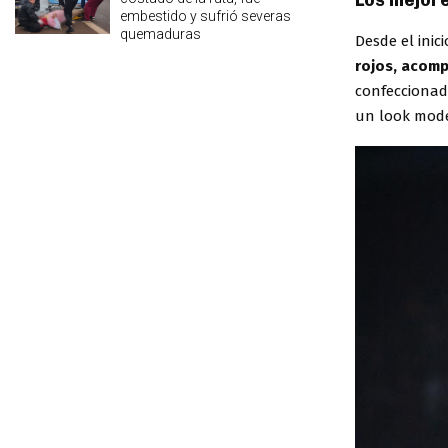
Los mejore
embestido y sufrió severas
quemaduras
Desde el inic
rojos, acomp
confeccionad
un look mode