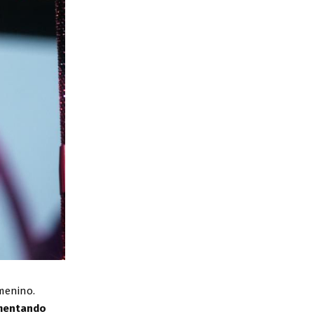
menino.
ementando