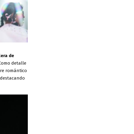
lera de
 Como detalle
ire romántico
, destacando