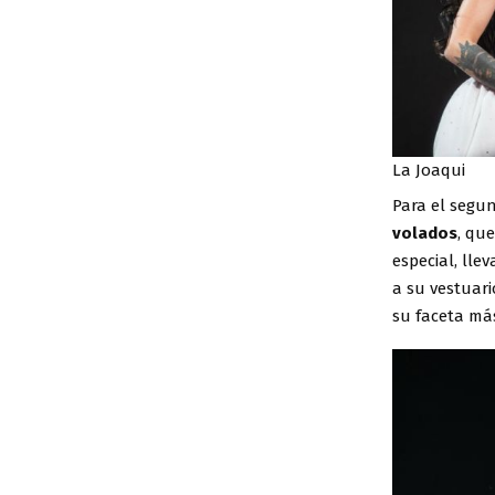
La Joaqui
Para el segu
volados
, qu
especial, ll
a su vestuari
su faceta m