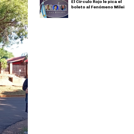
El Círculo Rojo le pica el
boleto al Fenómeno Milei