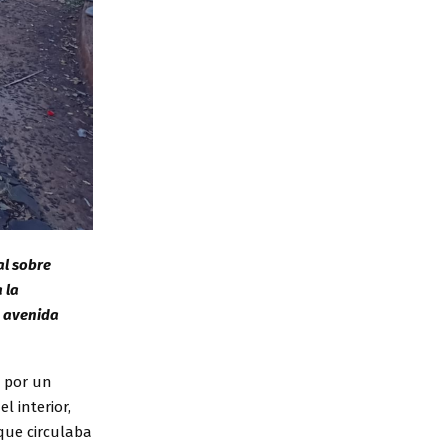
al sobre
 la
a avenida
o por un
l interior,
que circulaba