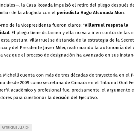
nciales—, la Casa Rosada impulsó el retiro del pliego después d
miliar de la abogada con el
periodista Hugo Alconada Mon
.
rno de la vicepresidenta fueron claros: "
Villarruel respeta la
lidad
. El pliego tiene dictamen y ella no va a ir en contra de las
esta postura, Villarruel se distancia de la estrategia de la Secre
ncia y del Presidente Javier Milei, reafirmando la autonomía del
na vez que el proceso de designación ha avanzado en sus instanc
 Michelli cuenta con más de tres décadas de trayectoria en el P
ña desde 2009 como secretaria de Cámara en el Tribunal Oral Fe
perfil académico y profesional fue, precisamente, el argumento 
dores para cuestionar la decisión del Ejecutivo.
PATRICIA BULLRICH