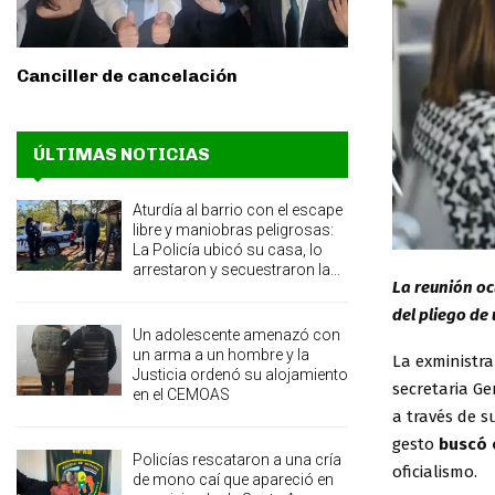
Canciller de cancelación
ÚLTIMAS NOTICIAS
Aturdía al barrio con el escape
libre y maniobras peligrosas:
La Policía ubicó su casa, lo
arrestaron y secuestraron la...
La reunión ocu
del pliego de
Un adolescente amenazó con
un arma a un hombre y la
La exministr
Justicia ordenó su alojamiento
secretaria Ge
en el CEMOAS
a través de 
gesto
buscó 
Policías rescataron a una cría
oficialismo.
de mono caí que apareció en