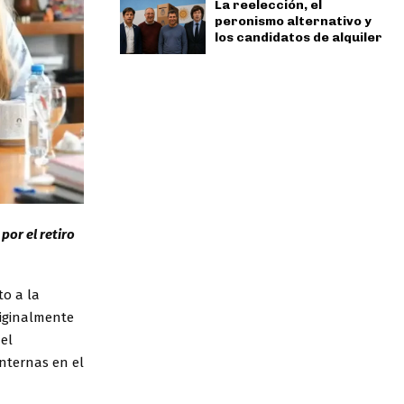
La reelección, el
peronismo alternativo y
los candidatos de alquiler
por el retiro
to a la
riginalmente
 el
internas en el