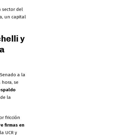
 sector del
a, un capital
helli y
sa
 Senado a la
 hora, se
espaldo
 de la
r fricción
e firmas en
la UCR y