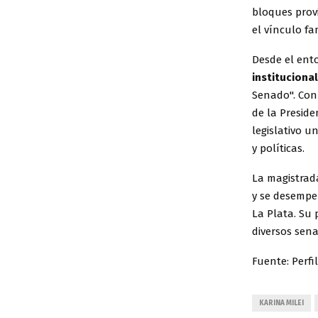
bloques provi
el vínculo fa
Desde el ento
instituciona
Senado". Con 
de la Preside
legislativo u
y políticas.
La magistrada
y se desempe
La Plata. Su 
diversos sena
Fuente: Perfil
KARINA MILEI