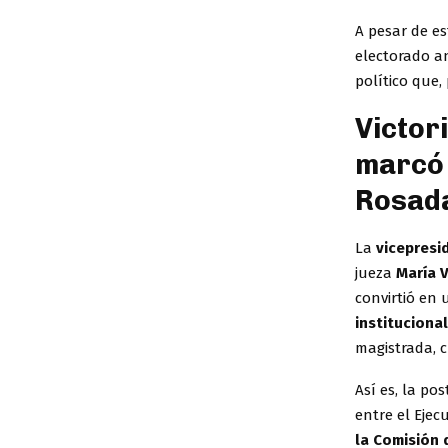
A pesar de es
electorado an
político que,
Victori
marcó 
Rosad
La
vicepresid
jueza
María V
convirtió en 
instituciona
magistrada, 
Así es, la po
entre el Ejec
la Comisión