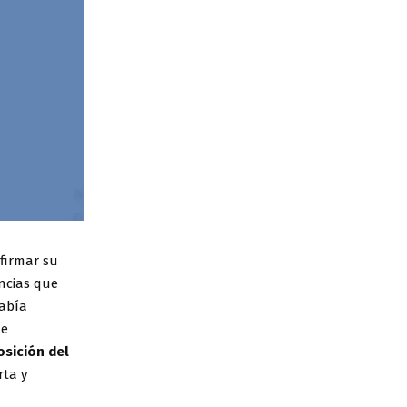
afirmar su
ancias que
había
de
osición del
rta y