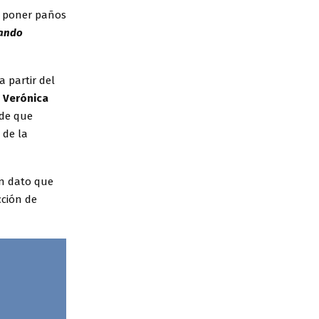
có poner paños
jando
a partir del
 Verónica
 de que
 de la
n dato que
cción de