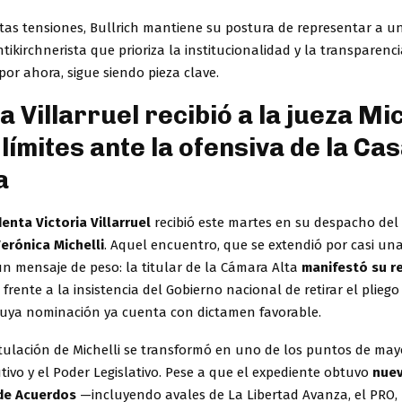
tas tensiones, Bullrich mantiene su postura de representar a un
tikirchnerista que prioriza la institucionalidad y la transparenci
 por ahora, sigue siendo pieza clave.
a Villarruel recibió a la jueza Mic
límites ante la ofensiva de la Ca
a
enta Victoria Villarruel
recibió este martes en su despacho del
erónica Michelli
. Aquel encuentro, que se extendió por casi una
un mensaje de peso: la titular de la Cámara Alta
manifestó su r
l
frente a la insistencia del Gobierno nacional de retirar el pliego
cuya nominación ya cuenta con dictamen favorable.
stulación de Michelli se transformó en uno de los puntos de mayo
utivo y el Poder Legislativo. Pese a que el expediente obtuvo
nuev
 de Acuerdos
—incluyendo avales de La Libertad Avanza, el PRO, 