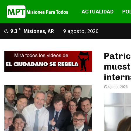
ACTUALIDAD
POL
C
9.3
Misiones, AR
9 agosto, 2026
Patric
muestr
intern
4 junio, 2026