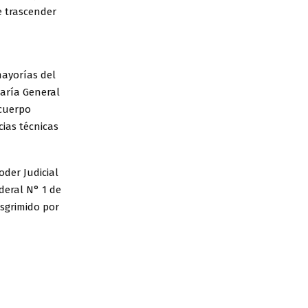
e trascender
 mayorías del
taría General
 cuerpo
ias técnicas
oder Judicial
deral N° 1 de
esgrimido por