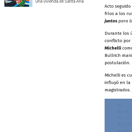
una vivienda de Santa Ana
Acto seguido 
fríos a los r
juntos
para la
Durante los ú
conflicto por 
Michelli
como 
Bullrich man
postulación.
Michelli es c
influyó en la
magistrados.