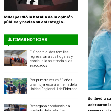
Milei perdió la batalla de la opinión
pública y revisa su estrategia...
ÚLTIMAS NOTICIAS
El Soberbio: dos familias
regresaron a sus hogares y
continúa la asistencia a los
evacuados
Por primera vez en 50 años
una mujer estará al frente de la
Unidad Regional III de Eldorado
Se llevó a c
adecuaron la
Recargaba combustible al
costado de la ruta, fue