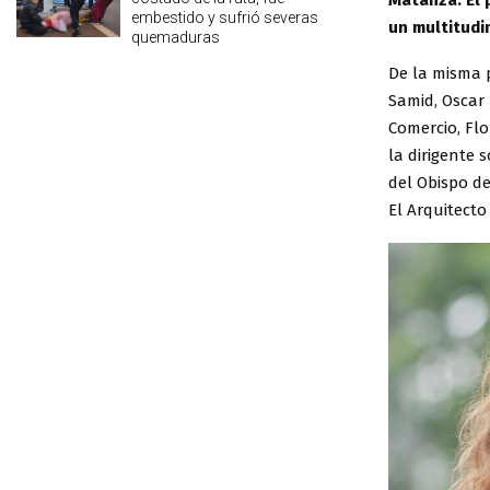
Matanza. El 
embestido y sufrió severas
un multitudi
quemaduras
De la misma p
Samid, Oscar 
Comercio, Flo
la dirigente 
del Obispo d
El Arquitect