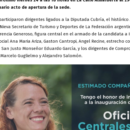
próximo viernes 24 a las 18 horas en La Calle Almafuerte al 2
nario acto de apertura de la sede.
articiparon dirigentes ligados a la Diputada Cubría, el histórico
Nieva Secretario de Turismo y Deportes de La Federación argent
rencia Generoso, figura central en el armado de la candidata a
social Ana Maria Ariza, Gaston Cantropi, Angel Recine, estrecho 
e San Justo Monseñor Eduardo García, y los dirigentes de Compr
o Marcelo Guglielmo y Alejandro Salomón.