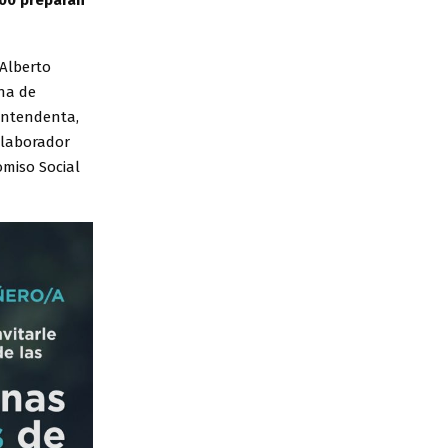
900 preparan
 Alberto
ina de
 Intendenta,
colaborador
omiso Social