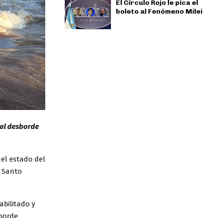
El Círculo Rojo le pica el
boleto al Fenómeno Milei
 al desborde
 el estado del
a Santo
abilitado y
sborde