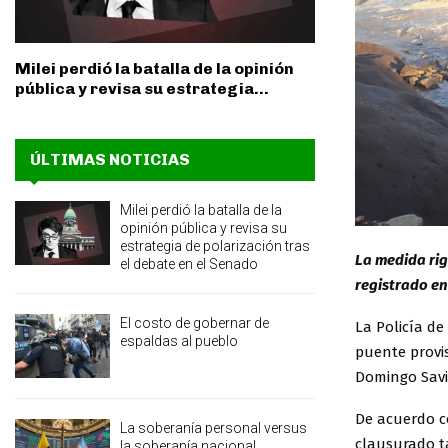
Milei perdió la batalla de la opinión
pública y revisa su estrategia...
ÚLTIMAS NOTICIAS
Milei perdió la batalla de la
opinión pública y revisa su
estrategia de polarización tras
La medida rig
el debate en el Senado
registrado en
El costo de gobernar de
La Policía de
espaldas al pueblo
puente provis
Domingo Savio
De acuerdo co
La soberanía personal versus
clausurado t
la soberanía nacional