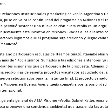
ona.
 Relaciones Institucionales y Marketing de Veolia Argentina y U
ta, puso en valor la continuidad del programa en Misiones y el t
e permitió sostener una nueva edición. "Para Veolia es un orgul
uevamente esta iniciativa en Misiones. Gracias a las alianzas c
 actores logramos que el programa siga creciendo y llegue cada
 manifestó.
ste año participaron escuelas de Itaembé Guazú, Itaembé Miní y
 más de 1.400 alumnos. Sumados a las ediciones anteriores, ya 
tudiantes misioneros que participaron de la propuesta. Además, 
ia recibió más de sesenta proyectos vinculados al cuidado del a
ueron seleccionados para la instancia final. El proyecto ganado
a Misiones en Buenos Aires y luego competirá por la posibilidad
internacional.
l gerente general de AESA Misiones–Veolia, Gabriel Keller, remarc
ca promover una conciencia ambiental que trascienda las aul