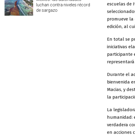
escuelas de 
luchan contra niveles récord
de sargazo
seleccionado
promueve la e
edición, al c
En total se p
iniciativas e
participante 
representará 
Durante el a
bienvenida e
Macias, y des
la participac
La legislado
humanidad: e
verdadera con
en acciones 