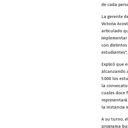
de cada pers
La gerente de
Victoria Acos
articulado qu
implementar n
con distintos
estudiantes",
Explicó que e
alcanzando a
5.000 los es
la convocator
cuales doce f
representará 
la instancia 
A su turno, e
programa bus