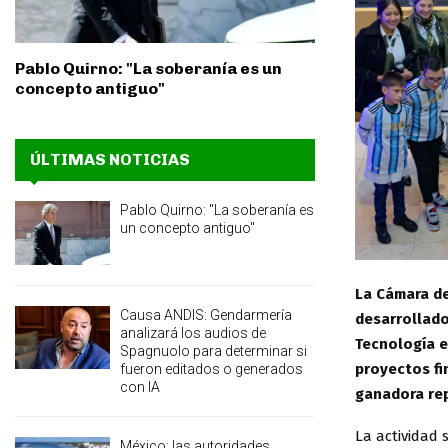
Pablo Quirno: "La soberanía es un
concepto antiguo"
ÚLTIMAS NOTICIAS
Pablo Quirno: "La soberanía es
un concepto antiguo"
La Cámara de
Causa ANDIS: Gendarmería
desarrollado
analizará los audios de
Tecnología e
Spagnuolo para determinar si
proyectos fi
fueron editados o generados
con IA
ganadora rep
La actividad 
México: las autoridades