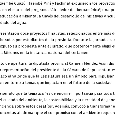
Itaembé Guazú, Itaembé Miní y Fachinal expusieron los proyecto
s en el marco del programa "Alrededor de Iberoamérica", una p
ducación ambiental a través del desarrollo de iniciativas vincu
uidado del agua.
resentaron doce proyectos finalistas, seleccionados entre más 
laboradas por estudiantes de la provincia. Durante la jornada, ca
expuso su propuesta ante el jurado, que posteriormente eligió e
a Misiones en la instancia nacional del certamen.
cto de apertura, la diputada provincial Carmen Méndez Asón dio
n representación del presidente de la Cámara de Representantes
tacó el valor de que la Legislatura sea un ámbito para impulsar l
ión en torno a temas que impactan en el futuro de la sociedad.
ra señaló que la temática “es de enorme importancia para toda l
l cuidado del ambiente, la sostenibilidad y la necesidad de gen
ciencia sobre estos desafíos". Además, convocó a transformar e
concretas al afirmar que el compromiso con el ambiente requier