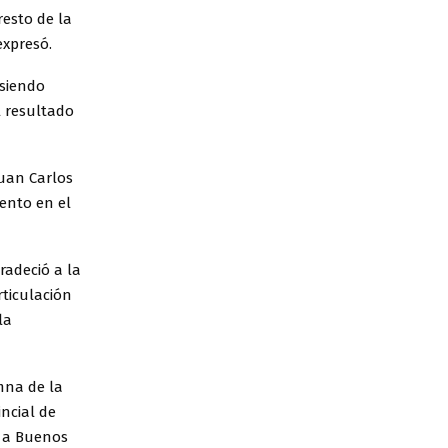
resto de la
expresó.
 siendo
 resultado
Juan Carlos
ento en el
radeció a la
rticulación
la
mna de la
ncial de
r a Buenos