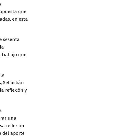
s
ropuesta que
ladas, en esta
de sesenta
da
l trabajo que
 la
, Sebastián
a reflexión y
a
erar una
sa reflexión
e del aporte