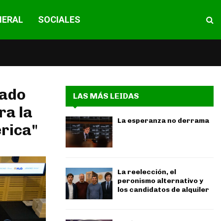
NERAL
SOCIALES
dado
LAS MÁS LEIDAS
ra la
La esperanza no derrama
érica"
La reelección, el
peronismo alternativo y
los candidatos de alquiler