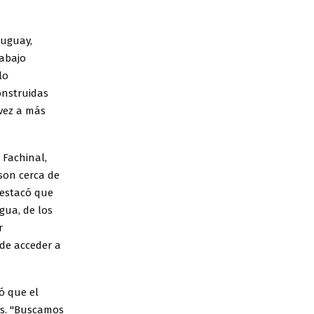
ruguay,
rabajo
lo
onstruidas
 vez a más
 Fachinal,
son cerca de
destacó que
gua, de los
r
 de acceder a
ó que el
as. "Buscamos