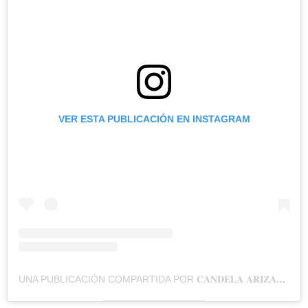
VER ESTA PUBLICACIÓN EN INSTAGRAM
UNA PUBLICACIÓN COMPARTIDA POR 𝐂𝐀𝐍𝐃𝐄𝐋𝐀 𝐀𝐑𝐈𝐙𝐀𝐆𝐀