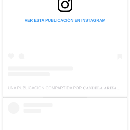
VER ESTA PUBLICACIÓN EN INSTAGRAM
UNA PUBLICACIÓN COMPARTIDA POR 𝐂𝐀𝐍𝐃𝐄𝐋𝐀 𝐀𝐑𝐈𝐙𝐀𝐆𝐀