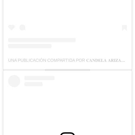
UNA PUBLICACIÓN COMPARTIDA POR 𝐂𝐀𝐍𝐃𝐄𝐋𝐀 𝐀𝐑𝐈𝐙𝐀𝐆𝐀