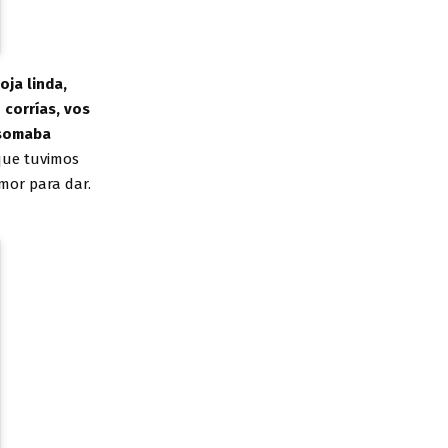
oja linda,
 corrías, vos
asomaba
que tuvimos
mor para dar.