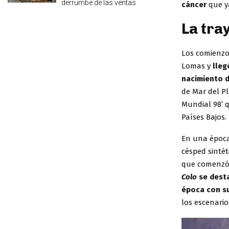
derrumbe de las ventas
cáncer
que y
La tra
Los comienzos
Lomas y
lleg
nacimiento 
de Mar del Pl
Mundial 98′ q
Países Bajos.
En una época
césped sintét
que comenzó 
Colo
se desta
época con su
los escenario