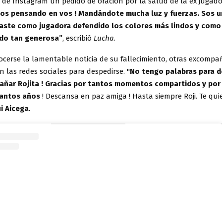
 de Instagram un pedido de oración por la salud de la ex jugad
os pensando en vos ! Mandándote mucha luz y fuerzas. Sos u
aste como jugadora defendido los colores más lindos y com
ndo tan generosa
”
, escribió
Lucha
.
ocerse la lamentable noticia de su fallecimiento, otras excomp
n las redes sociales para despedirse. "
No tengo palabras para d
rañar Rojita ! Gracias por tantos momentos compartidos y po
tantos años
! Descansa en paz amiga ! Hasta siempre Roji. Te quier
i Aicega
.