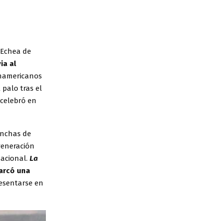
 Echea de
ia al
anamericanos
 palo tras el
 celebró en
anchas de
generación
nacional.
La
arcó una
resentarse en