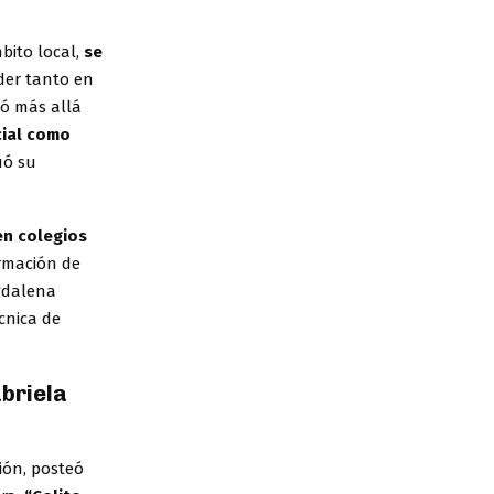
bito local,
se
der tanto en
ió más allá
ial como
uó su
en colegios
rmación de
gdalena
cnica de
briela
ión, posteó