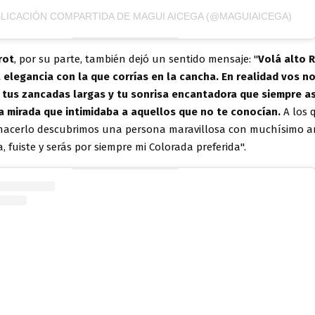
LICACIÓN COMPARTIDA DE MAGUI AICEGA (@MAGUIAICEGA)
rot
, por su parte, también dejó un sentido mensaje: "
Volá alto R
 elegancia con la que corrías en la cancha. En realidad vos no
 tus zancadas largas y tu sonrisa encantadora que siempre 
a mirada que intimidaba a aquellos que no te conocían.
A los 
 hacerlo descubrimos una persona maravillosa con muchísimo a
a, fuiste y serás por siempre mi Colorada preferida".