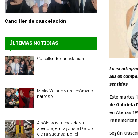
Canciller de cancelación
ÚLTIMAS NOTICIAS
Canciller de cancelación
La ex integra
Sus ex compañ
sentidos.
Micky Vainilla y un fenómeno
barroso
Este martes 1
de Gabriela
en Atenas 19
Panamericano
A sólo seis meses de su
apertura, el mayorista Diarco
Según trasce
cierra sucursal por el