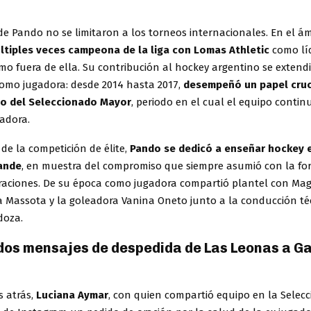
 de Pando no se limitaron a los torneos internacionales. En el ám
tiples veces campeona de la liga con Lomas Athletic
como lí
o fuera de ella. Su contribución al hockey argentino se extend
como jugadora: desde 2014 hasta 2017,
desempeñó un papel cruc
po del Seleccionado Mayor
, periodo en el cual el equipo contin
nadora.
e de la competición de élite,
Pando se dedicó a enseñar hockey 
ande
, en muestra del compromiso que siempre asumió con la fo
raciones. De su época como jugadora compartió plantel con Ma
na Massota y la goleadora Vanina Oneto junto a la conducción té
doza.
dos mensajes de despedida de Las Leonas a Ga
s atrás,
Luciana Aymar
, con quien compartió equipo en la Selecc