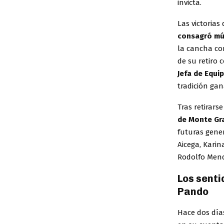
invicta.
Las victorias
consagró múl
la cancha com
de su retiro 
Jefa de Equi
tradición ga
Tras retirars
de Monte Gr
futuras gene
Aicega, Kari
Rodolfo Men
Los senti
Pando
Hace dos día