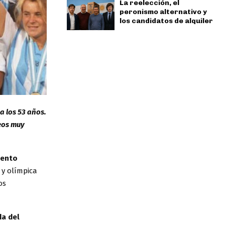
La reelección, el
peronismo alternativo y
los candidatos de alquiler
a los 53 años.
eos muy
iento
y olímpica
os
da del