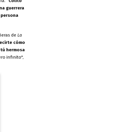
ora.
“Colito
na guerrera
o persona
añeras de
La
ecirte cómo
r tú hermosa
o infinito",