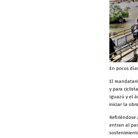
En pocos días
El mandatario
y para cicli
Iguazú y el á
iniciar la ob
Refiriéndose 
entran al par
sostenimiento