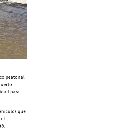
bico peatonal
Puerto
lidad para
vehículos que
 el
tó.