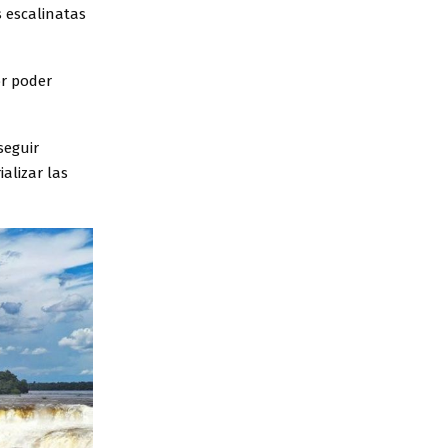
s escalinatas
or poder
seguir
alizar las