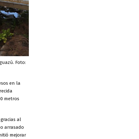
guazú. Foto:
esos en la
recida
00 metros
gracias al
do arrasado
mitió mejorar