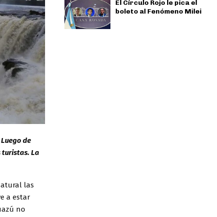
El Círculo Rojo le pica el
boleto al Fenómeno Milei
. Luego de
 turistas. La
atural las
e a estar
guazú no