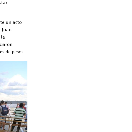
star
nte un acto
, Juan
 la
ciaron
es de pesos.