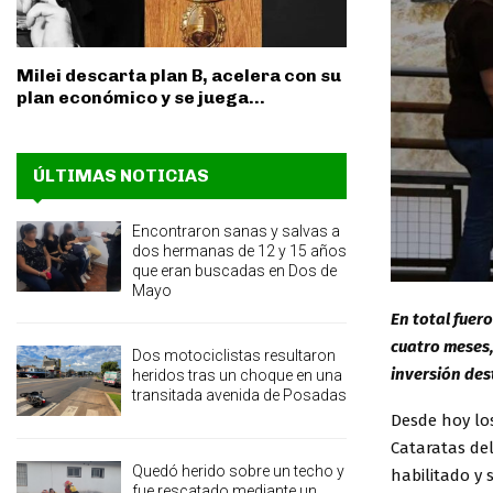
Milei descarta plan B, acelera con su
plan económico y se juega...
ÚLTIMAS NOTICIAS
Encontraron sanas y salvas a
dos hermanas de 12 y 15 años
que eran buscadas en Dos de
Mayo
En total fuer
cuatro meses, 
Dos motociclistas resultaron
inversión des
heridos tras un choque en una
transitada avenida de Posadas
Desde hoy los
Cataratas del
Quedó herido sobre un techo y
habilitado y 
fue rescatado mediante un