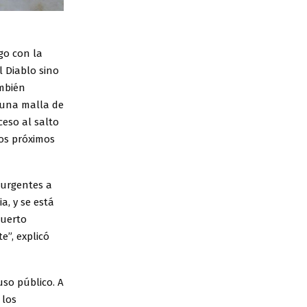
go con la
 Diablo sino
ambién
e una malla de
ceso al salto
los próximos
 urgentes a
a, y se está
Puerto
e”, explicó
uso público. A
 los