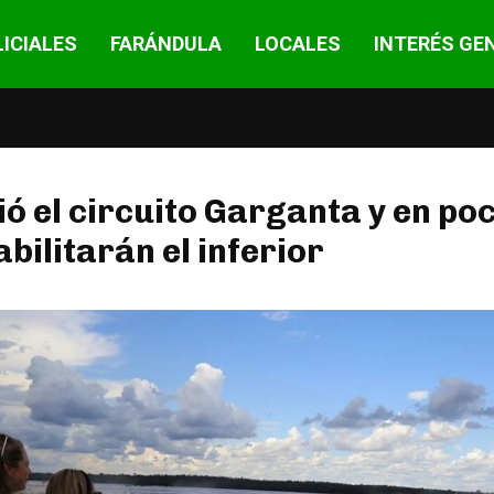
ICIALES
FARÁNDULA
LOCALES
INTERÉS GE
ó el circuito Garganta y en po
abilitarán el inferior