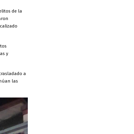
elitos de la
raron
ocalizado
ntos
as y
 trasladado a
inúan las