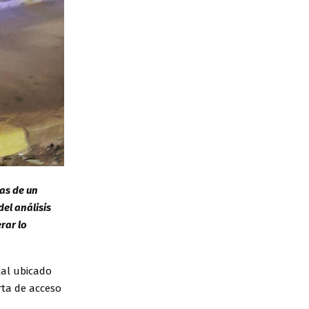
as de un
el análisis
rar lo
cal ubicado
rta de acceso