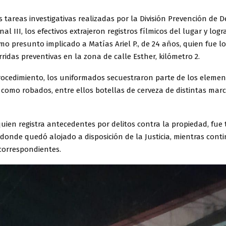
as tareas investigativas realizadas por la División Prevención de D
al III, los efectivos extrajeron registros fílmicos del lugar y log
omo presunto implicado a Matías Ariel P., de 24 años, quien fue l
ridas preventivas en la zona de calle Esther, kilómetro 2.
rocedimiento, los uniformados secuestraron parte de los eleme
como robados, entre ellos botellas de cerveza de distintas marc
quien registra antecedentes por delitos contra la propiedad, fue
, donde quedó alojado a disposición de la Justicia, mientras cont
correspondientes.