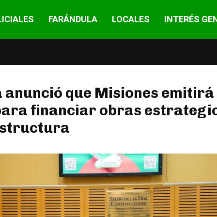
ICIALES
FARÁNDULA
LOCALES
INTERÉS GE
 anunció que Misiones emitirá
ara financiar obras estrategi
estructura