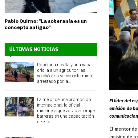
Pablo Quirno: "La soberanía es un
concepto antiguo"
ÚLTIMAS NOTICIAS
Robó una novilla y una vaca
criolla a un agricultor, las
vendió a su vecino y terminó
arrestado por la...
La mejor de una promoción
El líder del 
internacional: la oficial
emisión de bo
misionera que volvió a romper
comunicacione
barreras en una capacitación
de élite
El mentor de
emisión de u