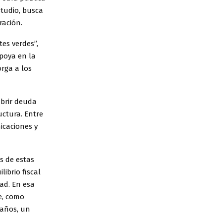
studio, busca
ración.
es verdes”,
poya en la
orga a los
ubrir deuda
uctura. Entre
nicaciones y
s de estas
ibrio fiscal
ad. En esa
e, como
 años, un