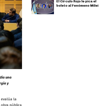
El Círculo Rojo le pica el
boleto al Fenómeno Milei
udia una
rgía y
 evalúa la
 obra pública