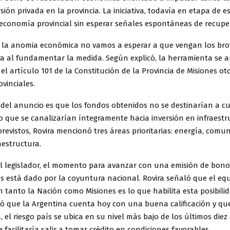
sión privada en la provincia. La iniciativa, todavía en etapa de e
 economía provincial sin esperar señales espontáneas de recupe
 la anomia económica no vamos a esperar a que vengan los brot
ra al fundamentar la medida. Según explicó, la herramienta se a
el artículo 101 de la Constitución de la Provincia de Misiones ot
vinciales.
l del anuncio es que los fondos obtenidos no se destinarían a c
no que se canalizarían íntegramente hacia inversión en infraestr
previstos, Rovira mencionó tres áreas prioritarias: energía, comu
aestructura.
l legislador, el momento para avanzar con una emisión de bono
as está dado por la coyuntura nacional. Rovira señaló que el equil
 tanto la Nación como Misiones es lo que habilita esta posibilid
có que la Argentina cuenta hoy con una buena calificación y qu
 el riesgo país se ubica en su nivel más bajo de los últimos diez
 facilitaría salir a tomar crédito en condiciones favorables.