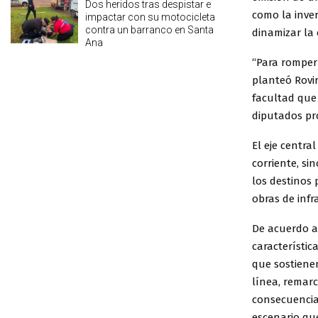
Dos heridos tras despistar e
como la inver
impactar con su motocicleta
contra un barranco en Santa
dinamizar la
Ana
“Para romper
planteó Rovi
facultad que 
diputados pro
El eje centra
corriente, si
los destinos 
obras de infr
De acuerdo a
característic
que sostienen
línea, remar
consecuencia,
escenario que