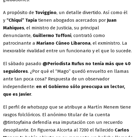
A propósito de
Toviggino
, un detalle divertido. Así como él
y
“Chiqui” Tapia
tienen abogados acercados por
Juan
Mahiques
, el ministro de Justicia, su principal
denunciante,
Guillermo Toffoni
, contrató como
patrocinante a
Mariano Cúneo Libarona
, el exministro. La
inexorable rivalidad entre un funcionario y el que lo sucede.
El sábado pasado
@Periodista Rufus no tenía más que 40
seguidores
. ¿Por qué el “Mago” quedó envuelto en llamas
ante tan poca cosa? Respuesta de un observador
independiente:
en el Gobierno sólo preocupa un lector,
que es Javier
.
El perfil de
whatsapp
que se atribuye a Martín Menem tiene
rasgos folclóricos. El anónimo titular de la cuenta
@tintoyfaina defendía esa imputación con un recuerdo
desopilante. En Figueroa Alcorta al 7200 el fallecido
Carlos