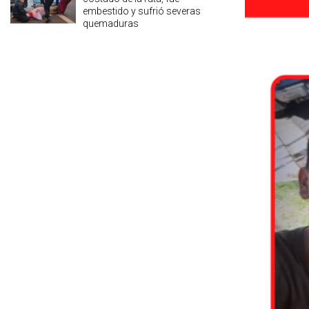
embestido y sufrió severas
quemaduras