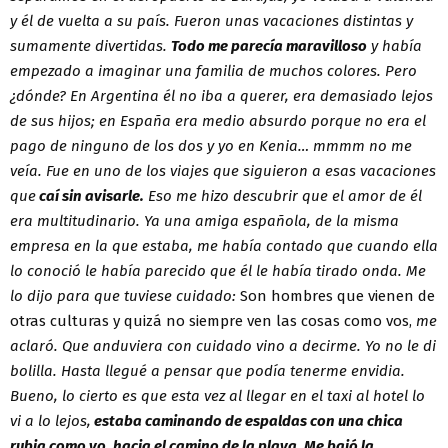
y él de vuelta a su país. Fueron unas vacaciones distintas y
sumamente divertidas.
Todo me parecía maravilloso
y había
empezado a imaginar una familia de muchos colores. Pero
¿dónde? En Argentina él no iba a querer, era demasiado lejos
de sus hijos; en España era medio absurdo porque no era el
pago de ninguno de los dos y yo en Kenia… mmmm no me
veía. Fue en uno de los viajes que siguieron a esas vacaciones
que
caí sin avisarle.
Eso me hizo descubrir que el amor de él
era multitudinario. Ya una amiga española, de la misma
empresa en la que estaba, me había contado que cuando ella
lo conoció le había parecido que él le había tirado onda. Me
lo dijo para que tuviese cuidado:
Son hombres que vienen de
otras culturas y quizá no siempre ven las cosas como vos,
me
aclaró. Que anduviera con cuidado vino a decirme. Yo no le di
bolilla. Hasta llegué a pensar que podía tenerme envidia.
Bueno, lo cierto es que esta vez al llegar en el taxi al hotel lo
vi a lo lejos,
estaba caminando de espaldas con una chica
rubia como yo, hacia el camino de la playa. Me bajó la