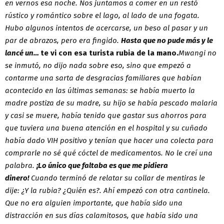
en vernos esa noche. Nos juntamos a comer en un restó
rústico y romántico sobre el lago, al lado de una fogata.
Hubo algunos intentos de acercarse, un beso al pasar y un
par de abrazos, pero era fingido.
Hasta que no pude más y le
lancé un…
te vi con esa turista rubia de la mano.
Mwangi no
se inmutó, no dijo nada sobre eso, sino que empezó a
contarme una sarta de desgracias familiares que habían
acontecido en las últimas semanas: se había muerto la
madre postiza de su madre, su hijo se había pescado malaria
y casi se muere, había tenido que gastar sus ahorros para
que tuviera una buena atención en el hospital y su cuñado
había dado VIH positivo y tenían que hacer una colecta para
comprarle no sé qué cóctel de medicamentos. No le creí una
palabra.
¡Lo único que faltaba es que me pidiera
dinero!
Cuando terminó de relatar su collar de mentiras le
dije: ¿Y la rubia? ¿Quién es?. Ahí empezó con otra cantinela.
Que no era alguien importante, que había sido una
distracción en sus días calamitosos, que había sido una