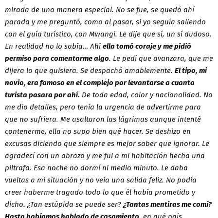
mirada de una manera especial. No se fue, se quedó ahí
parada y me preguntó, como al pasar, si yo seguía saliendo
con el guía turístico, con Mwangi. Le dije que sí, un sí dudoso.
En realidad no lo sabía… Ahí
ella tomó coraje y me pidió
permiso para comentarme algo
. Le pedí que avanzara, que me
dijera lo que quisiera. Se despachó amablemente.
El tipo, mi
novio, era famoso en el complejo por levantarse a cuanta
turista pasara por ahí.
De toda edad, color y nacionalidad. No
me dio detalles, pero tenía la urgencia de advertirme para
que no sufriera. Me asaltaron las lágrimas aunque intenté
contenerme, ella no supo bien qué hacer. Se deshizo en
excusas diciendo que siempre es mejor saber que ignorar. Le
agradecí con un abrazo y me fui a mi habitación hecha una
piltrafa. Esa noche no dormí ni medio minuto. Le daba
vueltas a mi situación y no veía una salida feliz. No podía
creer haberme tragado todo lo que él había prometido y
dicho. ¿Tan estúpida se puede ser?
¿Tantas mentiras me comí?
Hasta habíamos hablado de casamiento,
en qué país