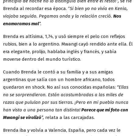
principio de noche no lo distinguía bien entre el resto!”,
se ríe
Brenda al recordar esa época. “
Si bien yo no vivía en Kenia,
viajaba seguido. Pegamos onda y la relación creció.
Nos
enamoramos mal
”.
Brenda es altísima, 1,74, y usó siempre el pelo con reflejos
rubios, bien a lo argentino. Mwangi cayó rendido ante ella. Él
era elegante, prolijo, hablaba inglés y francés, y sabía
moverse dentro del mundo turístico.
Cuando Brenda le contó a su familia y a sus amigas
argentinas que salía con un hombre africano, todos
quedaron en shock. No así sus conocidas españolas:
“Ellas
no se sorprendieron. Están acostumbradas a las miles de
razas que pululan por sus tierras. ¡Pero en mi pueblo nunca
han visto a una persona tan distinta!
Parece que mi foto con
Mwangi se viralizó
”,
relata a las carcajadas.
Brenda iba y volvía a Valencia, España, pero cada vez le