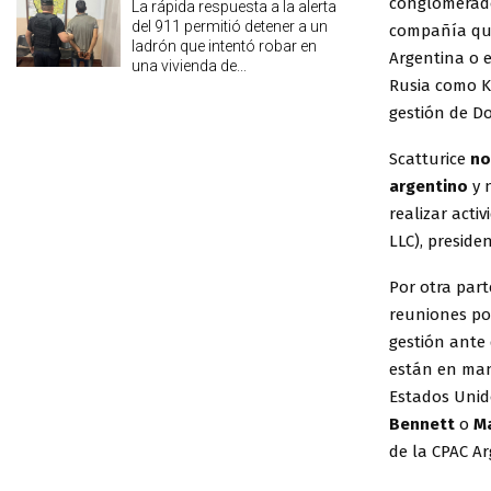
conglomerad
La rápida respuesta a la alerta
del 911 permitió detener a un
compañía que
ladrón que intentó robar en
Argentina o e
una vivienda de...
Rusia como Ki
gestión de D
Scatturice
no
argentino
y 
realizar acti
LLC), preside
Por otra part
reuniones pol
gestión ante 
están en man
Estados Unid
Bennett
o
Ma
de la CPAC A