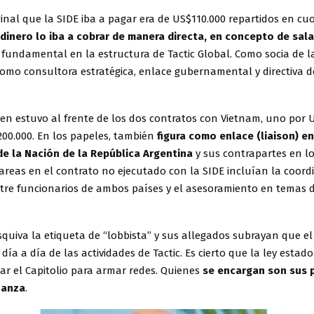
inal que la SIDE iba a pagar era de US$110.000 repartidos en cu
 dinero lo iba a cobrar de manera directa, en concepto de sala
fundamental en la estructura de Tactic Global. Como socia de l
mo consultora estratégica, enlace gubernamental y directiva d
en estuvo al frente de los dos contratos con Vietnam, uno por U
200.000. En los papeles, también
figura como enlace (liaison) en
de la Nación de la República Argentina
y sus contrapartes en l
areas en el contrato no ejecutado con la SIDE incluían la coord
tre funcionarios de ambos países y el asesoramiento en temas 
squiva la etiqueta de “lobbista” y sus allegados subrayan que e
 día a día de las actividades de Tactic. Es cierto que la ley esta
sar el Capitolio para armar redes. Quienes
se encargan son sus 
ianza
.