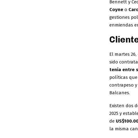
Bennett y Ce
Coyne
o
Car
gestiones pol
enmiendas en
Client
El martes 26,
sido contrat
tenía entre 
políticas qu
contrapeso y 
Balcanes.
Existen dos 
2025 y establ
de
US$100.0
la misma can