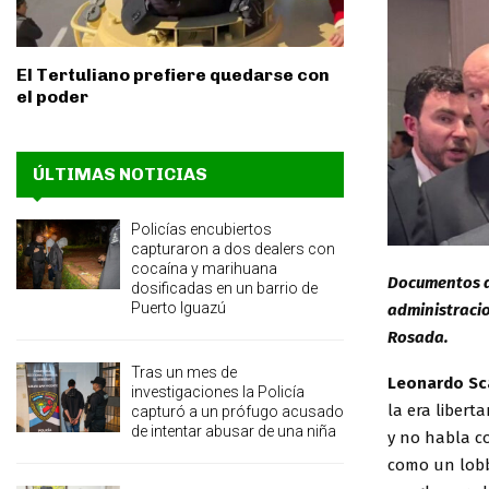
El Tertuliano prefiere quedarse con
el poder
ÚLTIMAS NOTICIAS
Policías encubiertos
capturaron a dos dealers con
cocaína y marihuana
Documentos de
dosificadas en un barrio de
Puerto Iguazú
administracio
Rosada.
Tras un mes de
Leonardo Sc
investigaciones la Policía
la era liberta
capturó a un prófugo acusado
de intentar abusar de una niña
y no habla co
como un lobb