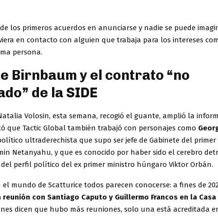
 de los primeros acuerdos en anunciarse y nadie se puede imagi
iera en contacto con alguien que trabaja para los intereses com
sma persona.
 de Birnbaum y el contrato “no
ado” de la SIDE
atalia Volosin, esta semana, recogió el guante, amplió la infor
ntó que Tactic Global también trabajó con personajes como
Geor
político ultraderechista que supo ser jefe de Gabinete del primer
amin Netanyahu, y que es conocido por haber sido el cerebro detr
del perfil político del ex primer ministro húngaro Viktor Orbán.
n el mundo de Scatturice todos parecen conocerse: a fines de 20
reunión con Santiago Caputo y Guillermo Francos en la Casa
enes dicen que hubo más reuniones, solo una está acreditada en