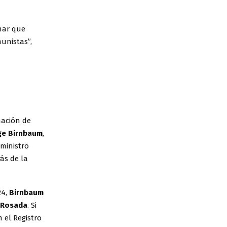
nar que
unistas”,
mación de
ge Birnbaum
,
 ministro
ás de la
24,
Birnbaum
 Rosada
. Si
 el Registro