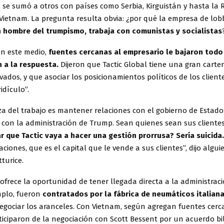
 se sumó a otros con países como Serbia, Kirguistán y hasta la 
 Vietnam. La pregunta resulta obvia: ¿por qué la empresa de lob
 hombre del trumpismo, trabaja con comunistas y socialistas
on este medio,
fuentes cercanas al empresario le bajaron todo
 a la respuesta.
Dijeron que Tactic Global tiene una gran carter
ivados, y que asociar los posicionamientos políticos de los client
idículo”.
a del trabajo es mantener relaciones con el gobierno de Estado
 con la administración de Trump. Sean quienes sean sus cliente
r que Tactic vaya a hacer una gestión prorrusa? Sería suicida
aciones, que es el capital que le vende a sus clientes”, dijo algu
turice.
 ofrece la oportunidad de tener llegada directa a la administrac
mplo, fueron
contratados por la fábrica de neumáticos italian
egociar los aranceles. Con Vietnam, según agregan fuentes cerc
iciparon de la negociación con Scott Bessent por un acuerdo bi