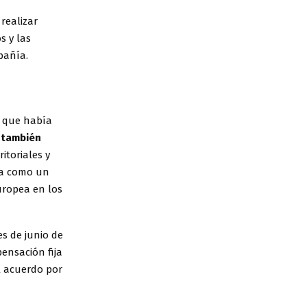
realizar
s y las
pañía.
, que había
,
también
itoriales y
ia como un
uropea en los
s de junio de
ensación fija
el acuerdo por