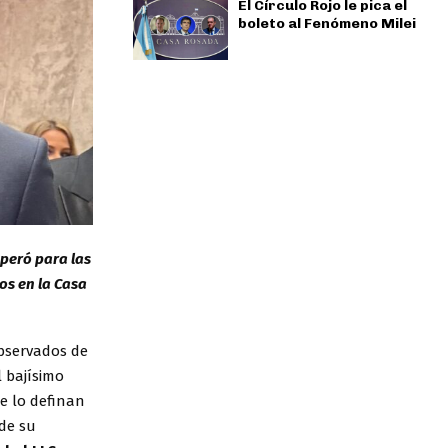
El Círculo Rojo le pica el
boleto al Fenómeno Milei
peró para las
os en la Casa
observados de
l bajísimo
ue lo definan
de su