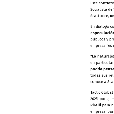
Este contrato
Socialista de
Scatturice,
un
En diálogo c
especulación
públicos y pr
empresa “es r
“La naturalez
en particular
podría pensa
todas sus rel
conoce a Scat
Tactic Global
2025, por eje
Pirelli
para n
empresa, part