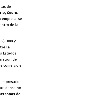
otas de
rio, Cedro
,
a empresa, se
entro de la
S$5.000 y
tre la
os Estados
inación de
de comercio e
l empresario
dounidense no
personas de