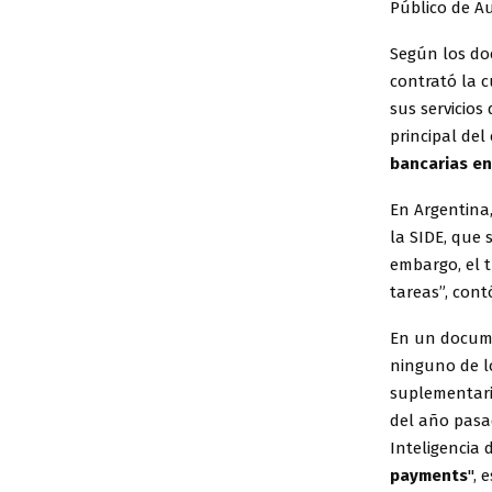
Público de Au
Según los do
contrató la c
sus servicios
principal del
bancarias en
En Argentina,
la SIDE, que 
embargo, el t
tareas”, cont
En un documen
ninguno de l
suplementari
del año pasad
Inteligencia 
payments
", 