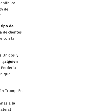
República
by de
?
 tipo de
a de clientes,
es con la
s Unidos, y
s,
¿alguien
.
Perdería
ien que
ión Trump. En
a
anas a la
lateral