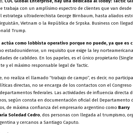
o,
COC Global Enterprise, hay una dedicada al lobby: Tactic Gl
 trabaja con un amplísimo espectro de clientes que van desde 
l estratega ultraderechista George Birnbaum, hasta aliados estr
rguistán, Vietnam o la República de Srpska. Business con llegad
onald Trump.
 actúa como lobbista operativo porque no puede, ya que es 
no estadounidense, un requisito que exige la ley norteamerican
vidades de cabildeo. En los papeles, es el único propietario (Sing
nte y el máximo responsable legal de Tactic.
e, no realiza el llamado “trabajo de campo”, es decir, no participa
íticas directas, no se encarga de los contactos con el Congreso 
departamentos federales. Las actividades de influencia directa d
os, según consta en documentación oficial del Departamento de
os, de máxima confianza del empresario argentino como
Barry
ria Soledad Cedro
, dos personas con llegada al trumpismo, or
rgentina y cercanos a Santiago Caputo.