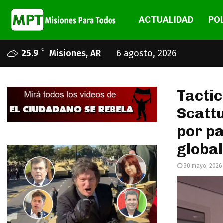
ACTUALIDAD
POL
C
25.9
Misiones, AR
6 agosto, 2026
Tactic
Scattu
por pa
global
30 mayo, 2026