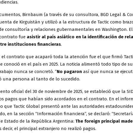
diencias.
cumentos, Birnbaum (a través de su consultora, BGD Legal & Co
uenta de Kirguistán y utilizó a la estructura de Tactic como braz
 de consultoría y relaciones gubernamentales en Washington. El
 contrato fue
asistir al país asiático en la identificación de re
tre instituciones financieras
.
 el contrato que acaparó toda la atención fue el que firmó Tact
se conoció en el país en 2025. La noticia alimentó todo tipo de su
rabajo nunca se concretó. “
No pagaron
así que nunca se ejecut
ó una persona al tanto de lo sucedido.
to oficial del 30 de noviembre de 2025, se estableció que la SID
os pagos que habían sido acordados en el contrato. En el infor
o que Tactic Global presentó ante las autoridades estadouniden
o, en la sección “Información financiera”, se declaró: “Secretarí
de Estado de la República Argentina:
The foreign principal made
es decir, el principal extranjero no realizó pagos.