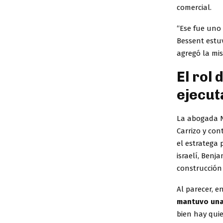
comercial.
“Ese fue uno
Bessent estuv
agregó la mi
El rol
ejecut
La abogada N
Carrizo y co
el estratega 
israelí, Benj
construcción 
Al parecer, e
mantuvo una 
bien hay qui