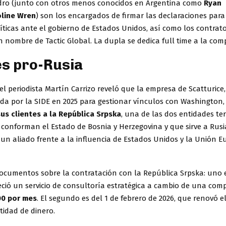
dro (junto con otros menos conocidos en Argentina como
Ryan
oline Wren
) son los encargados de firmar las declaraciones para 
íticas ante el gobierno de Estados Unidos, así como los contrato
 nombre de Tactic Global. La dupla se dedica full time a la com
es pro-Rusia
 el periodista Martín Carrizo reveló que la empresa de Scatturice
ada por la SIDE en 2025 para gestionar vínculos con Washington
sus clientes a la República Srpska
, una de las dos entidades terr
e conforman el Estado de Bosnia y Herzegovina y que sirve a Rus
un aliado frente a la influencia de Estados Unidos y la Unión E
documentos sobre la contratación con la República Srpska: uno e
eció un servicio de consultoría estratégica a cambio de una comp
00 por mes
. El segundo es del 1 de febrero de 2026, que renovó 
tidad de dinero.