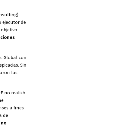
nsulting)
o ejecutor de
 objetivo
laciones
ic Global con
spicacias. Sin
aron las
E no realizó
me
ses a fines
a de
 no