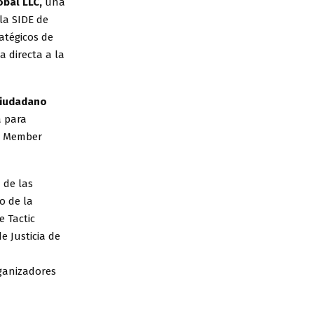
obal LLC,
una
la SIDE de
atégicos de
a directa a la
ciudadano
a para
le Member
 de las
o de la
e Tactic
 Justicia de
ganizadores