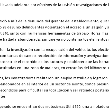
 llevada adelante por efectivos de la División Investigaciones de
nició a raíz de la denuncia del gerente del establecimiento, qui
 28 de junio delincuentes violentaron el acceso a un galpón y 
t S10, junto con numerosas herramientas de trabajo. Horas más 
e hallada abandonada, aunque ya no contenía los elementos 
luir la investigación con la recuperación del vehículo, los efecti
con tareas de campo, recolección de información y averiguacio
econstruir el recorrido de los autores y establecer que las herr
ocultadas en una zona de malezas, en cercanías del kilómetro 1
s, los investigadores realizaron un amplio rastrillaje y lograron 
andonados en el interior de un sector de monte, donde presu
scondidos para dificultar su localización y ser retirados poster
tes.
uperado se encuentran dos motosierras Stihl 360, una amoladora