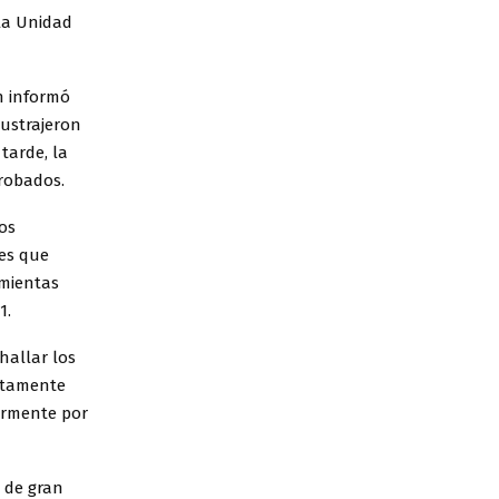
 la Unidad
en informó
sustrajeron
tarde, la
robados.
vos
nes que
amientas
1.
hallar los
ntamente
iormente por
 de gran