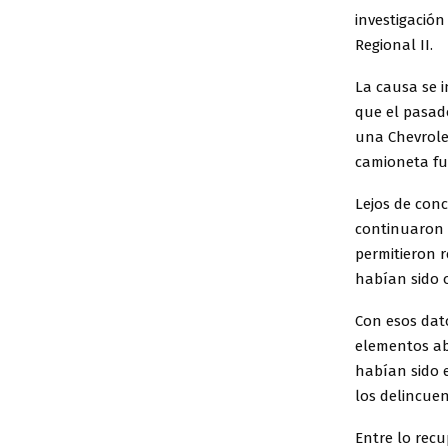
investigación
Regional II.
La causa se i
que el pasado
una Chevrole
camioneta fu
Lejos de conc
continuaron 
permitieron r
habían sido 
Con esos dato
elementos ab
habían sido e
los delincuen
Entre lo rec