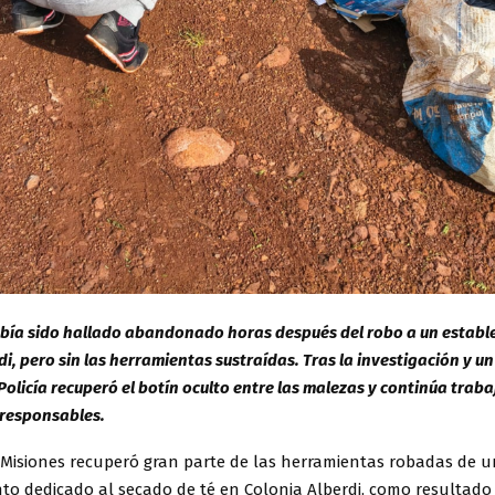
abía sido hallado abandonado horas después del robo a un establ
di, pero sin las herramientas sustraídas. Tras la investigación y u
a Policía recuperó el botín oculto entre las malezas y continúa tra
 responsables.
e Misiones recuperó gran parte de las herramientas robadas de u
nto dedicado al secado de té en Colonia Alberdi, como resultad