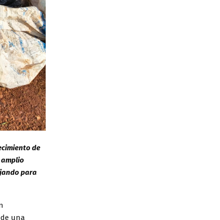
ecimiento de
n amplio
bajando para
n
o de una