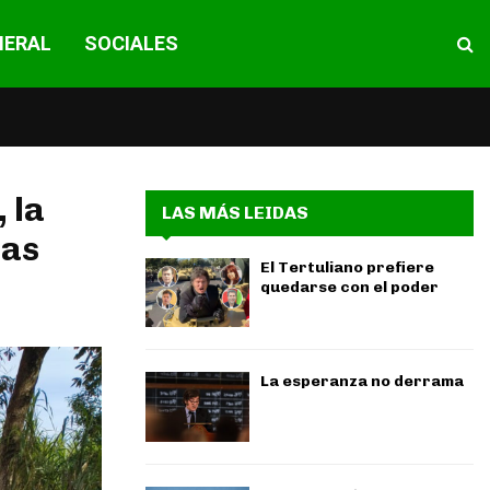
NERAL
SOCIALES
 la
LAS MÁS LEIDAS
las
El Tertuliano prefiere
quedarse con el poder
La esperanza no derrama