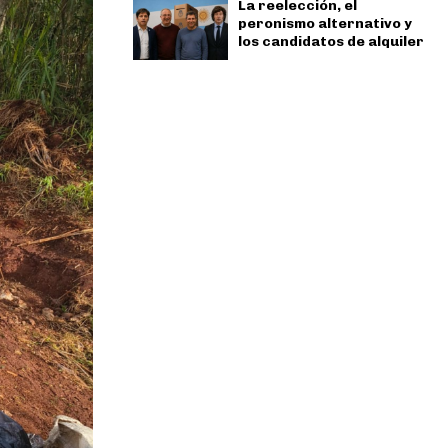
La reelección, el
peronismo alternativo y
los candidatos de alquiler