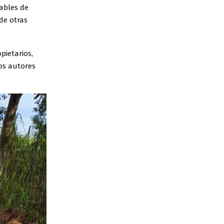
ables de
de otras
pietarios,
os autores