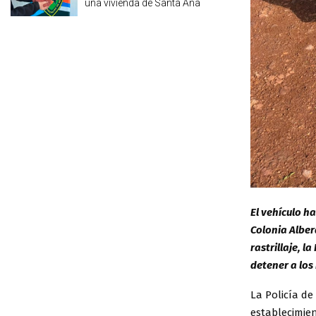
una vivienda de Santa Ana
El vehículo h
Colonia Alber
rastrillaje, l
detener a los
La Policía d
establecimie