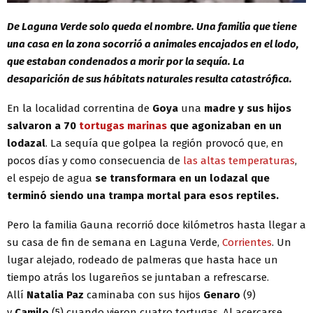
De Laguna Verde solo queda el nombre. Una familia que tiene
una casa en la zona socorrió a animales encajados en el lodo,
que estaban condenados a morir por la sequía. La
desaparición de sus hábitats naturales resulta catastrófica.
En la localidad correntina de
Goya
una
madre y sus hijos
salvaron a 70
tortugas marinas
que agonizaban en un
lodazal
. La sequía que golpea la región provocó que, en
pocos días y como consecuencia de
las altas temperaturas
,
el espejo de agua
se transformara en un lodazal que
terminó siendo una trampa mortal para esos reptiles.
Pero la familia Gauna recorrió doce kilómetros hasta llegar a
su casa de fin de semana en Laguna Verde,
Corrientes
. Un
lugar alejado, rodeado de palmeras que hasta hace un
tiempo atrás los lugareños se juntaban a refrescarse.
Allí
Natalia Paz
caminaba con sus hijos
Genaro
(9)
y
Camilo
(5) cuando vieron cuatro tortugas. Al acercarse