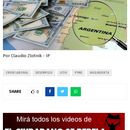
Por Claudio Zlotnik - IP
CRISIS LABORAL
DESEMPLEO
LITIO
PYME
VACA MUERTA
SHARE
0