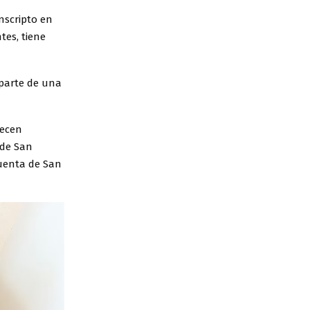
nscripto en
tes, tiene
parte de una
recen
 de San
cuenta de San