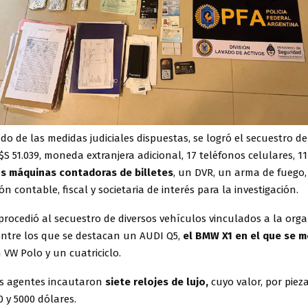
o de las medidas judiciales dispuestas, se logró el secuestro d
U$S 51.039, moneda extranjera adicional, 17 teléfonos celulares, 1
s máquinas contadoras de billetes
, un DVR, un arma de fuego
 contable, fiscal y societaria de interés para la investigación.
procedió al secuestro de diversos vehículos vinculados a la org
 entre los que se destacan un AUDI Q5,
el BMW X1 en el que se m
n VW Polo y un cuatriciclo.
os agentes incautaron
siete relojes de lujo,
cuyo valor, por piez
0 y 5000 dólares.