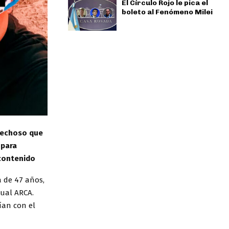
El Círculo Rojo le pica el
boleto al Fenómeno Milei
spechoso que
 para
 contenido
a de 47 años,
tual ARCA.
ían con el