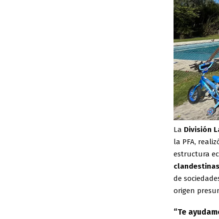
La
División 
la PFA, realiz
estructura e
clandestinas
de sociedades
origen presun
“Te ayudamo