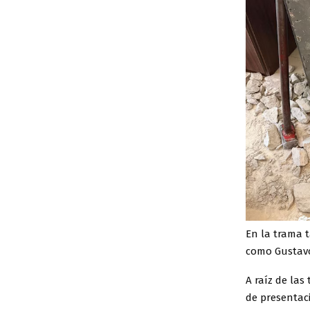
En la trama
como Gustavo 
A raíz de las
de presentac