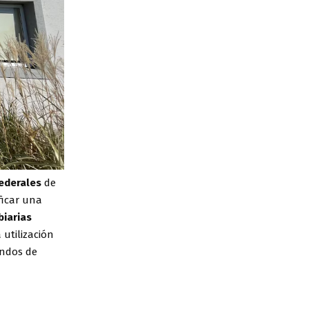
Federales
de
ificar una
iarias
 utilización
ondos de