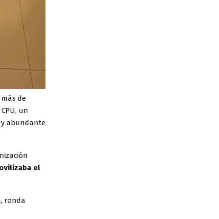
e más de
1 CPU, un
, y abundante
anización
ovilizaba el
a, ronda