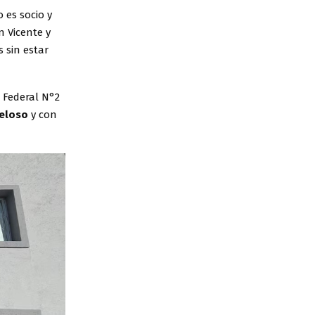
 es socio y
n Vicente y
 sin estar
 Federal N°2
eloso
y con