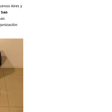
uenos Aires y
 San
nas
ganización