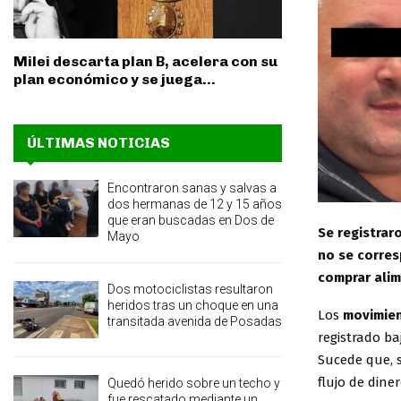
Milei descarta plan B, acelera con su
plan económico y se juega...
ÚLTIMAS NOTICIAS
Encontraron sanas y salvas a
dos hermanas de 12 y 15 años
que eran buscadas en Dos de
Se registrar
Mayo
no se corres
comprar alim
Dos motociclistas resultaron
heridos tras un choque en una
Los
movimien
transitada avenida de Posadas
registrado ba
Sucede que, s
flujo de dine
Quedó herido sobre un techo y
fue rescatado mediante un