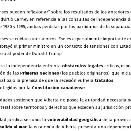
ses pueden reflexionar” sobre los resultados de los anteriores
dvirtió Carney en referencia a las consultas de independencia de
 1980 y 1995, ambas perdidas por los partidarios de la separació
nses se cuidan unos a otros. Eso es especialmente importante e
brayó el primer ministro en un contexto de tensiones con Esta
reso al poder de Donald Trump.
cia la independencia enfrenta
obstáculos legales
críticos, esp
ión de las
Primeras Naciones
(los pueblos originarios), que inic
cial bajo la premisa de que la secesión vulnera
tratados
otegidos por la
Constitución canadiense
.
dades sostienen que Alberta no posee la autoridad necesaria pa
eral sobre territorios y derechos que exceden su jurisdicción pro
dad jurídica se suma la
vulnerabilidad geográfica
de la provincia
 salida al mar
, la economía de Alberta presenta una dependenc