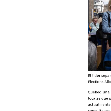
El líder sepa
Elections Al
Quebec, una d
locales que 
actualmente 
consulta sepa