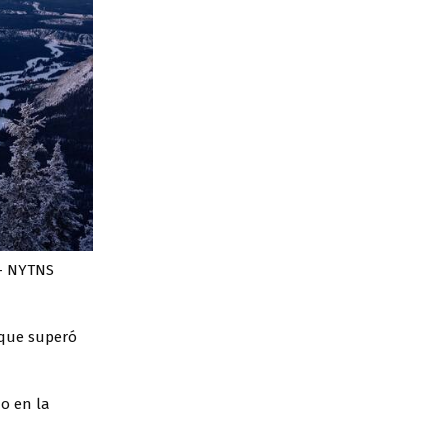
 - NYTNS
 que superó
o en la