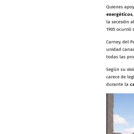
Quienes apoy
energéticos
la secesión 
1905 ocurrió 
Carney, del P
unidad canad
todas las prov
Según su vis
carece de le
durante la
c