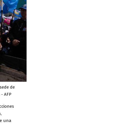
 sede de
 - AFP
cciones
,
de una