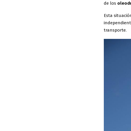
de los
oleod
Esta situaci
independiente
transporte.