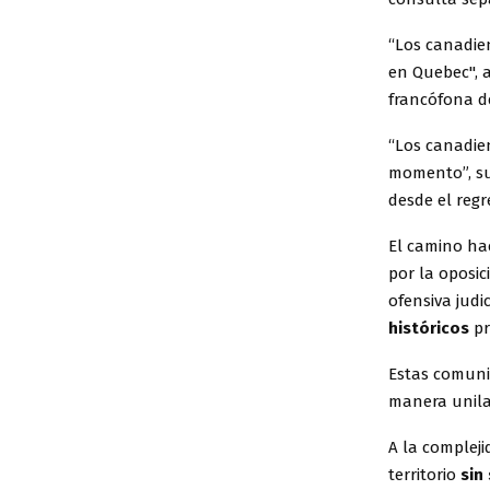
“Los canadien
en Quebec", a
francófona de
“Los canadie
momento”, su
desde el reg
El camino ha
por la oposic
ofensiva judi
históricos
pr
Estas comuni
manera unilat
A la compleji
territorio
sin