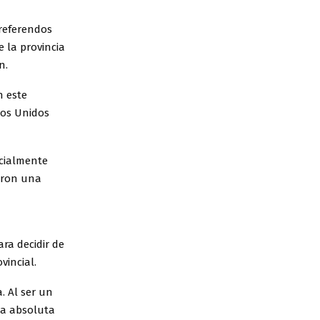
 referendos
 la provincia
n.
n este
dos Unidos
ecialmente
iaron una
ra decidir de
vincial.
. Al ser un
ia absoluta