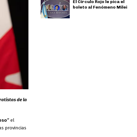
El Círculo Rojo le pica el
boleto al Fenómeno Milei
atistas de la
oso”
el
as provincias