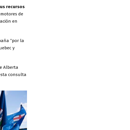
sus recursos
romotores de
ración en
paña “por la
uebec y
e Alberta
esta consulta