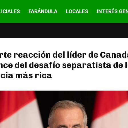
ICIALES
FARÁNDULA
LOCALES
INTERÉS GE
rte reacción del líder de Canad
nce del desafío separatista de 
cia más rica