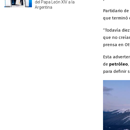
del Papa León XIV a la
Argentina
Partidario d
que terminó 
“Todavía diez
que no creía
prensa en Ot
Esta adverten
de
petróleo
,
para definir 