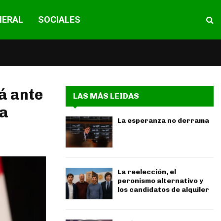
NERAL
SOCIALES
á ante
LAS MÁS LEIDAS
la
La esperanza no derrama
La reelección, el
peronismo alternativo y
los candidatos de alquiler