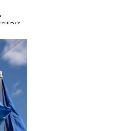
o
derales de