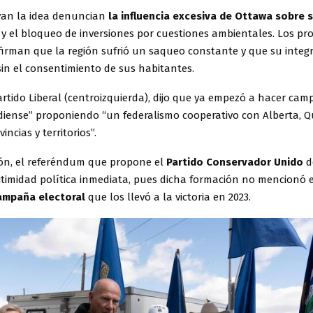
an la idea denuncian
la influencia excesiva de Ottawa sobre 
, y el bloqueo de inversiones por cuestiones ambientales. Los p
afirman que la región sufrió un saqueo constante y que su integ
sin el consentimiento de sus habitantes.
artido Liberal (centroizquierda), dijo que ya empezó a hacer cam
iense” proponiendo “un federalismo cooperativo con Alberta, Q
incias y territorios”.
ión, el referéndum que propone el
Partido Conservador Unido
d
gitimidad política inmediata, pues dicha formación no mencionó 
ampaña electoral
que los llevó a la victoria en 2023.