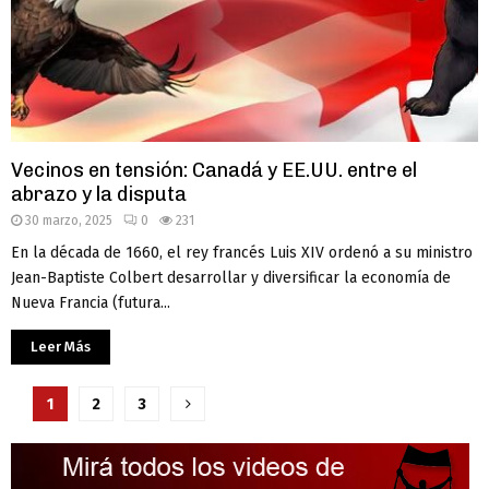
Vecinos en tensión: Canadá y EE.UU. entre el
abrazo y la disputa
30 marzo, 2025
0
231
En la década de 1660, el rey francés Luis XIV ordenó a su ministro
Jean-Baptiste Colbert desarrollar y diversificar la economía de
Nueva Francia (futura...
Leer Más
Paginación
1
2
3
de
entradas