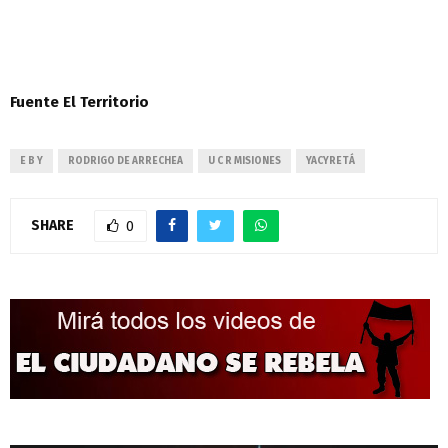
Fuente El Territorio
E B Y
RODRIGO DE ARRECHEA
U C R MISIONES
YACYRETÁ
SHARE
0