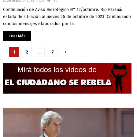
26 octubre, 2023
0
185
Continuación de Aviso Hidrológico N° 12/octubre. Río Paraná:
estado de situación al jueves 26 de octubre de 2023 Continuando
con los mensajes elaborados por la...
Leer Más
Paginación
1
2
…
7
de
entradas