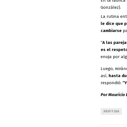
En la fábrica
González).
La rutina en
le dice que 
cambiarse
pa
“
A las parej
es el respet
enoja por alg
Luego, miránd
así,
hasta du
respondió:
“Y
Por Mauricio
JULIO Y LILA