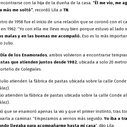
ncontrarse con la hija de la dueña de la casa.
“Él me vio, me a
a más me soltó”
, recordó Lila a
TN
.
ro de 1958 fue el inicio de una relación que se coronó con el 
 en 1962. “Yo con ella me llevo muy bien porque estuvo al lado 
as malas y en las buenas me acompañó.
Eso es lo más importa
o Julio.
o
Día de los Enamorados
, ambos volvieron a encontrarse tempr
astas que atienden juntos desde 1982
, ubicada a solo 20 metro
porteño de Colegiales.
Julio atienden la fábrica de pastas ubicada sobre la calle Conde al
lez).
ió que se enamoró apenas la vio y que el primer instinto, tras t
evarla a caminar. “Empezamos a vernos más seguido.
Yo iba a tr
ando llegaba para acompañarme hasta mi casa
”, dijo Lila.