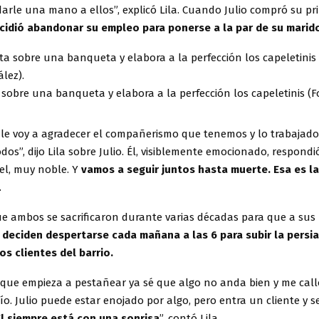
arle una mano a ellos”, explicó Lila. Cuando Julio compró su pr
cidió abandonar su empleo para ponerse a la par de su marid
a sobre una banqueta y elabora a la perfección los capeletinis (F
a le voy a agradecer el compañerismo que tenemos y lo trabajado
odos”, dijo Lila sobre Julio. Él, visiblemente emocionado, respondi
el, muy noble. Y
vamos a seguir juntos hasta muerte. Esa es l
.
e ambos se sacrificaron durante varias décadas para que a sus h
,
deciden despertarse cada mañana a las 6 para subir la persia
os clientes del barrio.
que empieza a pestañear ya sé que algo no anda bien y me call
ío. Julio puede estar enojado por algo, pero entra un cliente y s
Él siempre está con una sonrisa
”, contó Lila.