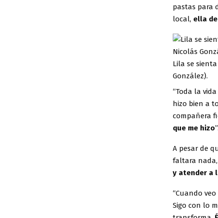
pastas para d
local,
ella de
Lila se sient
González).
“Toda la vid
hizo bien a t
compañera fi
que me hizo
”
A pesar de qu
faltara nada
y atender a l
“Cuando veo 
Sigo con lo m
transforma.