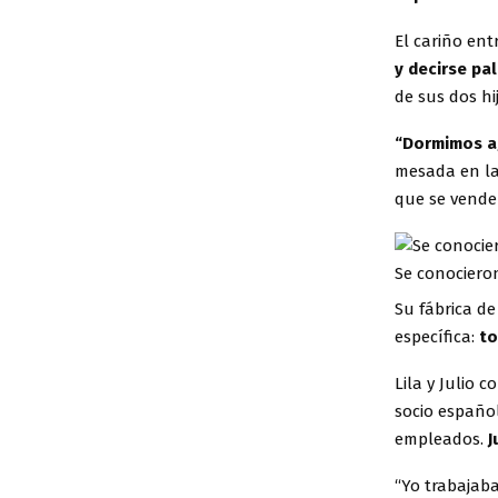
El cariño en
y decirse pa
de sus dos hi
“Dormimos a
mesada en la
que se vender
Se conocieron
Su fábrica de
específica:
to
Lila y Julio 
socio españo
empleados.
J
“Yo trabajaba