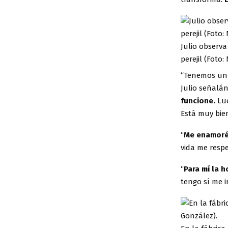
Julio observa
perejil (Foto:
“Tenemos un b
Julio señalá
funcione.
Lue
Está muy bien
“
Me enamoré 
vida me respe
“
Para mí la 
tengo sí me i