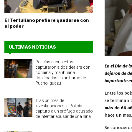
El Tertuliano prefiere quedarse con
el poder
ÚLTIMAS NOTICIAS
Policías encubiertos
En el Día de 
capturaron a dos dealers con
cocaína y marihuana
dejaron de de
dosificadas en un barrio de
importante en 
Puerto Iguazú
Entre los bol
se terminan d
Tras un mes de
investigaciones la Policía
más de 66 a
capturó a un prófugo acusado
hace un mes.
de intentar abusar de una niña
Se conociero