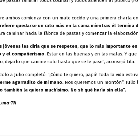
 de pastas familiar todos cocinan y todos atienden al público (Fo
tre ambos comienza con un mate cocido y una primera charla e
prefiere quedarse un rato más en la cama mientras él termina 
ra caminar hacia la fábrica de pastas y comenzar la elaboración
as jóvenes les diría que se respeten, que lo más importante en
o y el compañerismo.
Estar en las buenas y en las malas. Y que s
o, dejarlo que camine solo hasta que se le pase”, aconsejó Lila.
olo a Julio completó: “¡Cómo te quiero, papá! Toda la vida estu
erme agarradito de mi mano.
Nos queremos un montón”. Julio 
o también la quiero muchísimo. No sé qué haría sin ella”.
 Luna-TN