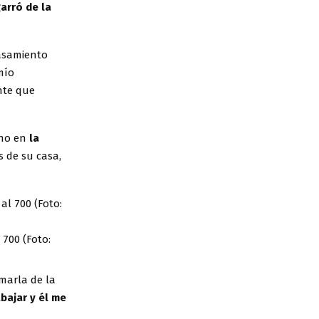
garró de la
casamiento
mío
nte que
ano en
la
s de su casa,
 700 (Foto:
omarla de la
abajar y él me