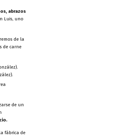
os, abrazos
n Luis, uno
tremos de la
s de carne
zález).
rea
izarse de un
n
cio.
la fábrica de