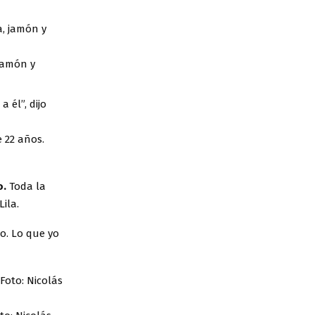
 jamón y
 él”, dijo
 22 años.
o.
Toda la
ila.
no. Lo que yo