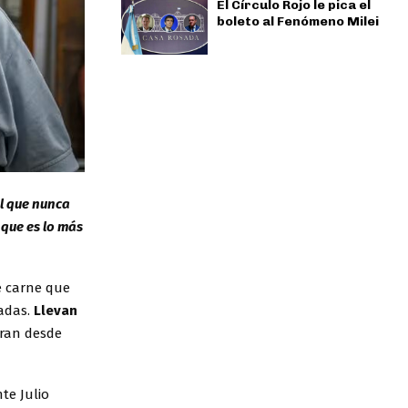
El Círculo Rojo le pica el
boleto al Fenómeno Milei
el que nunca
 que es lo más
e carne que
adas.
Llevan
eran desde
te Julio