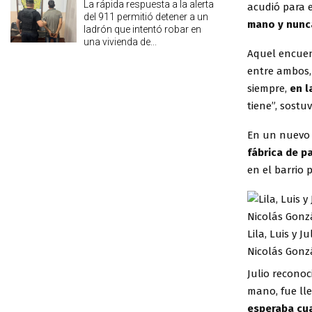
La rápida respuesta a la alerta
acudió para e
del 911 permitió detener a un
mano y nunc
ladrón que intentó robar en
una vivienda de...
Aquel encuent
entre ambos,
siempre,
en l
tiene”, sostuv
En un nuev
fábrica de p
en el barrio 
Lila, Luis y 
Nicolás Gonzá
Julio reconoc
mano, fue ll
esperaba cu