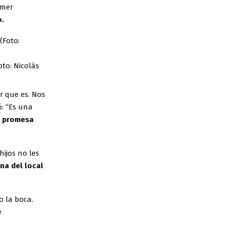
imer
o.
oto: Nicolás
r que es. Nos
ó: “Es una
a promesa
ijos no les
na del local
o la boca.
e