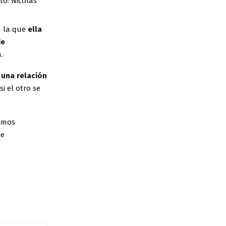
to: Nicolás
n la que
ella
de
.
 una relación
i el otro se
vimos
le